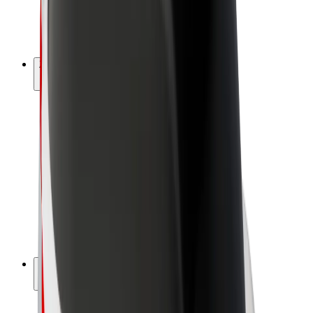
E-bicykle
Bolt Plus
Zarábajte s Boltom
Vodiči
Zárobky partnerských vodičov
Kuriéri
Zárobky partnerských kuriérov
Partneri Bolt Food
Flotily
Franšíza
Spoločnosť
Kariéra