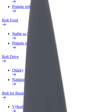
Pridajte reštauráciu
Bolt Food
Staňte sa kuriérom
Pridajte reštauráciu
Bolt Drive
Otázky
Nahlásiť vozidlo
Bolt for Business
Výhody