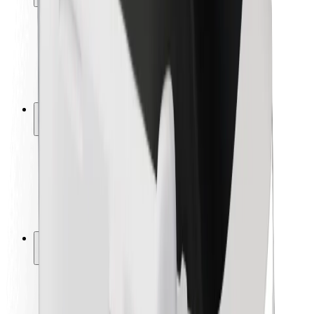
Bezpečnosť cestujúcich
Bezpečnosť vodičov
Bezpečnosť na kolobežkách
Bezpečnostný lab
Mestá
Lokality
Riešenia pre mestá
Letiská
Nabíjacie stanice Bolt
Podpora
Pre cestujúcich
Pre vodičov