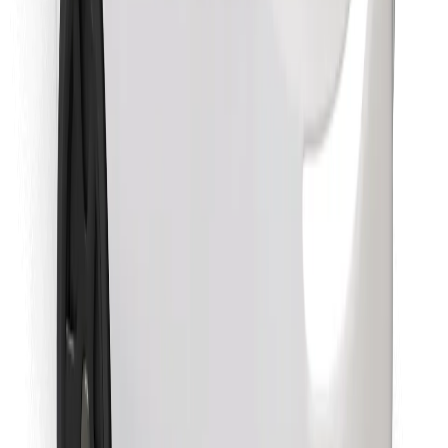
Objavte svoje obľúbené jedlo!
Stiahnite si aplikáciu Bolt Food