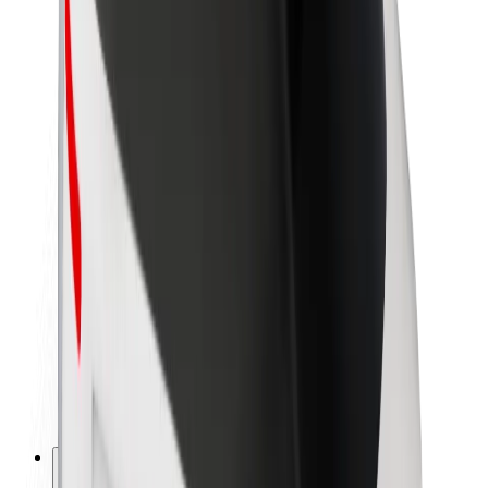
O spoločnosti Bolt
Udržateľnosť v spoločnosti Bolt
Projekt Zero
Blog
Novinky
Smernice pre značku
Naša vízia
Vzťahy s investormi
Vedenie spoločnosti
Značka
Médiá
Mestský fond
Bezpečnosť