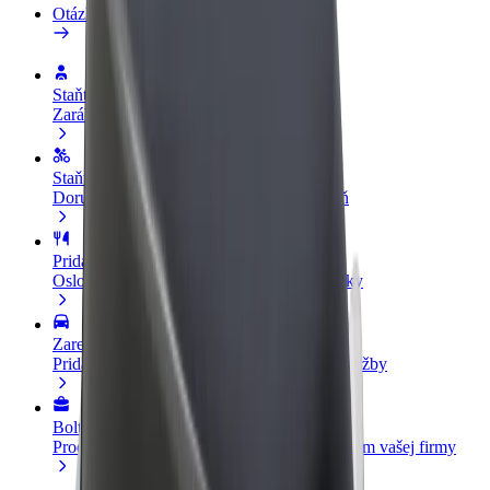
Otázky
Staňte sa vodičom
Zarábajte podľa vlastných pravidiel
Staňte sa kuriérom
Doručujte jedlo a zarábajte si každý týždeň
Pridajte reštauráciu
Oslovte viac zákazníkov a zvýšte svoje zisky
Zaregistrujte sa ako flotilový partner
Pridajte svoju flotilu k Boltu a zvýšte svoje tržby
Bolt for Business
Produkty a služby Bolt prispôsobené potrebám vašej firmy