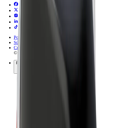
Podmienky používania
Súkromie
Cookies
© 2026 Bolt Technology OÜ
Produkty
Jazdy
Kolobežky
Bolt Market
Bolt Food
Bolt Drive
Bolt for Business