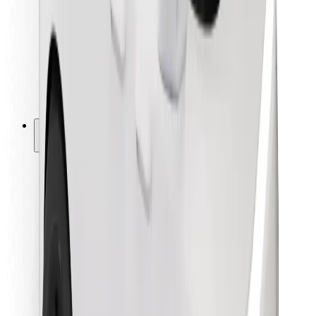
Pre kuriérov
Bolt Food
Pre flotilových partnerov
Pre reštaurácie
Bolt for Business
Iné
Partneri
Podmienky používania
Cookies
Bezpečnosť
Získajte odvoz do pár minút!
Stiahnuť aplikáciu Bolt