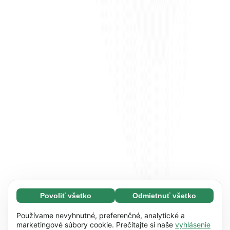
Povoliť všetko
Odmietnuť všetko
Nevyhnutné (65)
Nevyhnutné súbory cookie pomáhajú používať
Zistiť viac
Používame nevyhnutné, preferenčné, analytické a
naše webové stránky vďaka základným
marketingové súbory cookie. Prečítajte si naše
vyhlásenie