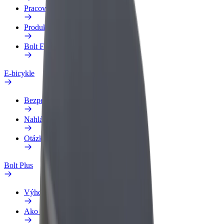
Pracovný profil
Produkty
Bolt Food pre Business
E-bicykle
Bezpečnostný lab
Nahlásiť problém
Otázky
Bolt Plus
Výhody
Ako sa pridať