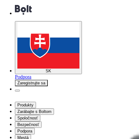
SK
Podpora
Zaregistrujte sa
Produkty
Zarábajte s Boltom
Spoločnosť
Bezpečnosť
Podpora
Mestá