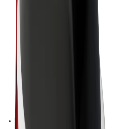
O spoločnosti Bolt
Udržateľnosť v spoločnosti Bolt
Projekt Zero
Blog
Novinky
Smernice pre značku
Naša vízia
Vzťahy s investormi
Vedenie spoločnosti
Značka
Médiá
Mestský fond
Bezpečnosť