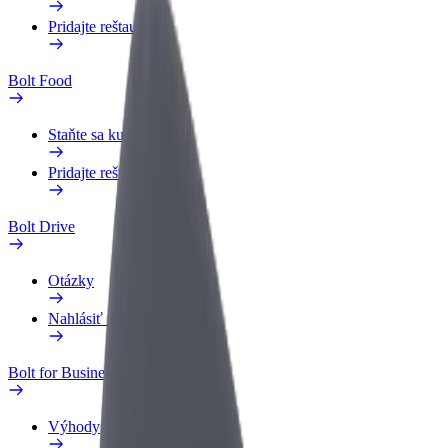
Pridajte reštauráciu
Bolt Food
Staňte sa kuriérom
Pridajte reštauráciu
Bolt Drive
Otázky
Nahlásiť vozidlo
Bolt for Business
Výhody