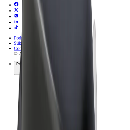
Podmienky používania
Súkromie
Cookies
© 2026 Bolt Technology OÜ
Produkty
Jazdy
Kolobežky
Bolt Market
Bolt Food
Bolt Drive
Bolt for Business