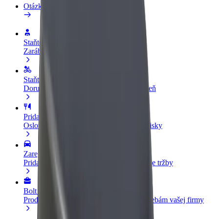
Otázky
Staňte sa vodičom
Zarábajte podľa vlastných pravidiel
Staňte sa kuriérom
Doručujte jedlo a zarábajte si každý týždeň
Pridajte reštauráciu
Oslovte viac zákazníkov a zvýšte svoje zisky
Zaregistrujte sa ako flotilový partner
Pridajte svoju flotilu k Boltu a zvýšte svoje tržby
Bolt for Business
Produkty a služby Bolt prispôsobené potrebám vašej firmy