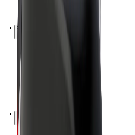
E-bicykle
Bolt Plus
Zarábajte s Boltom
Vodiči
Zárobky partnerských vodičov
Kuriéri
Zárobky partnerských kuriérov
Partneri Bolt Food
Flotily
Franšíza
Spoločnosť
Kariéra