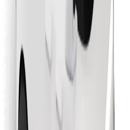
Objavte svoje obľúbené jedlo!
Stiahnite si aplikáciu Bolt Food