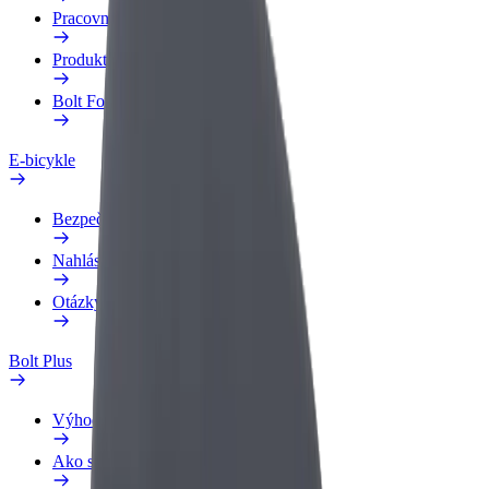
Pracovný profil
Produkty
Bolt Food pre Business
E-bicykle
Bezpečnostný lab
Nahlásiť problém
Otázky
Bolt Plus
Výhody
Ako sa pridať