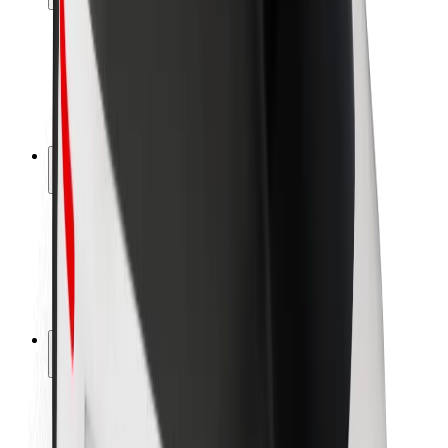
Bezpečnosť cestujúcich
Bezpečnosť vodičov
Bezpečnosť na kolobežkách
Bezpečnostný lab
Mestá
Lokality
Riešenia pre mestá
Letiská
Nabíjacie stanice Bolt
Podpora
Pre cestujúcich
Pre vodičov