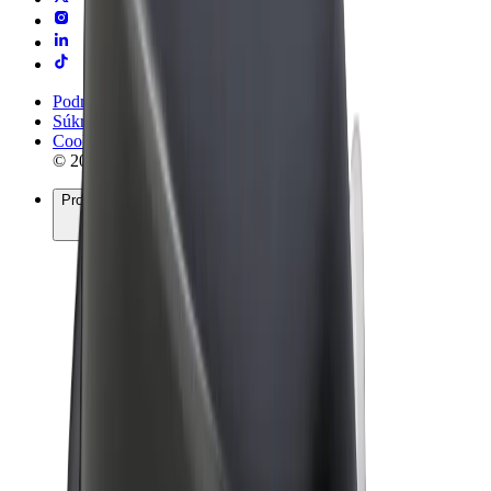
Podmienky používania
Súkromie
Cookies
© 2026 Bolt Technology OÜ
Produkty
Jazdy
Kolobežky
Bolt Market
Bolt Food
Bolt Drive
Bolt for Business
E-bicykle