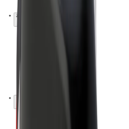
Bolt Plus
Zarábajte s Boltom
Vodiči
Zárobky partnerských vodičov
Kuriéri
Zárobky partnerských kuriérov
Partneri Bolt Food
Flotily
Franšíza
Spoločnosť
Kariéra
O spoločnosti Bolt