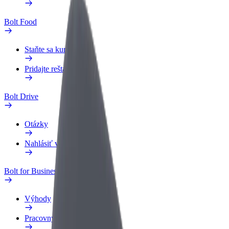
Bolt Food
Staňte sa kuriérom
Pridajte reštauráciu
Bolt Drive
Otázky
Nahlásiť vozidlo
Bolt for Business
Výhody
Pracovný profil