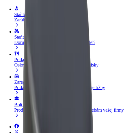
Staňte sa vodičom
Zarábajte podľa vlastných pravidiel
Staňte sa kuriérom
Doručujte jedlo a zarábajte si každý týždeň
Pridajte reštauráciu
Oslovte viac zákazníkov a zvýšte svoje zisky
Zaregistrujte sa ako flotilový partner
Pridajte svoju flotilu k Boltu a zvýšte svoje tržby
Bolt for Business
Produkty a služby Bolt prispôsobené potrebám vašej firmy