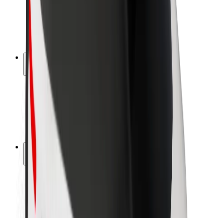
Bezpečnosť vodičov
Bezpečnosť na kolobežkách
Bezpečnostný lab
Mestá
Lokality
Riešenia pre mestá
Letiská
Nabíjacie stanice Bolt
Podpora
Pre cestujúcich
Pre vodičov
Pre kuriérov