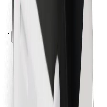
Bolt Food
Pre flotilových partnerov
Pre reštaurácie
Bolt for Business
Iné
Partneri
Podmienky používania
Cookies
Bezpečnosť
Získajte odvoz do pár minút!
Stiahnuť aplikáciu Bolt
Objavte svoje obľúbené jedlo!