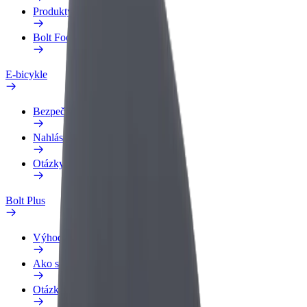
Produkty
Bolt Food pre Business
E-bicykle
Bezpečnostný lab
Nahlásiť problém
Otázky
Bolt Plus
Výhody
Ako sa pridať
Otázky