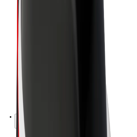
Udržateľnosť v spoločnosti Bolt
Projekt Zero
Blog
Novinky
Smernice pre značku
Naša vízia
Vzťahy s investormi
Vedenie spoločnosti
Značka
Médiá
Mestský fond
Bezpečnosť
Bezpečnosť cestujúcich