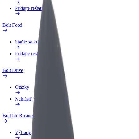
Pridajte reštauráciu
Bolt Food
Staňte sa kuriérom
Pridajte reštauráciu
Bolt Drive
Otázky
Nahlásiť vozidlo
Bolt for Business
Výhody