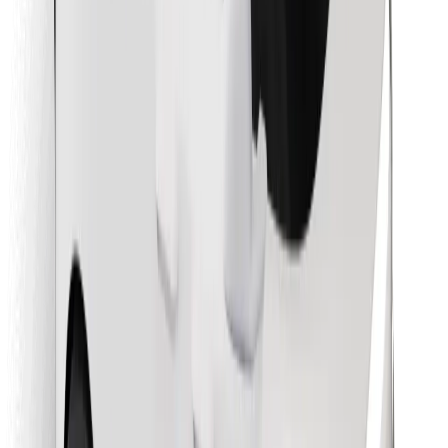
Objavte svoje obľúbené jedlo!
Stiahnite si aplikáciu Bolt Food