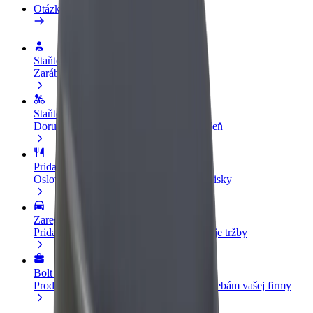
Otázky
Staňte sa vodičom
Zarábajte podľa vlastných pravidiel
Staňte sa kuriérom
Doručujte jedlo a zarábajte si každý týždeň
Pridajte reštauráciu
Oslovte viac zákazníkov a zvýšte svoje zisky
Zaregistrujte sa ako flotilový partner
Pridajte svoju flotilu k Boltu a zvýšte svoje tržby
Bolt for Business
Produkty a služby Bolt prispôsobené potrebám vašej firmy