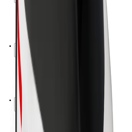
Bezpečnosť cestujúcich
Bezpečnosť vodičov
Bezpečnosť na kolobežkách
Bezpečnostný lab
Mestá
Lokality
Riešenia pre mestá
Letiská
Nabíjacie stanice Bolt
Podpora
Pre cestujúcich
Pre vodičov