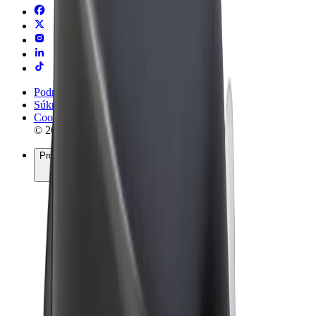
Podmienky používania
Súkromie
Cookies
© 2026 Bolt Technology OÜ
Produkty
Jazdy
Kolobežky
Bolt Market
Bolt Food
Bolt Drive
Bolt for Business