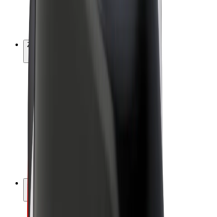
E-bicykle
Bolt Plus
Zarábajte s Boltom
Vodiči
Zárobky partnerských vodičov
Kuriéri
Zárobky partnerských kuriérov
Partneri Bolt Food
Flotily
Franšíza
Spoločnosť
Kariéra