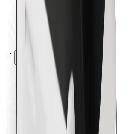
Pre kuriérov
Bolt Food
Pre flotilových partnerov
Pre reštaurácie
Bolt for Business
Iné
Partneri
Podmienky používania
Cookies
Bezpečnosť
Získajte odvoz do pár minút!
Stiahnuť aplikáciu Bolt