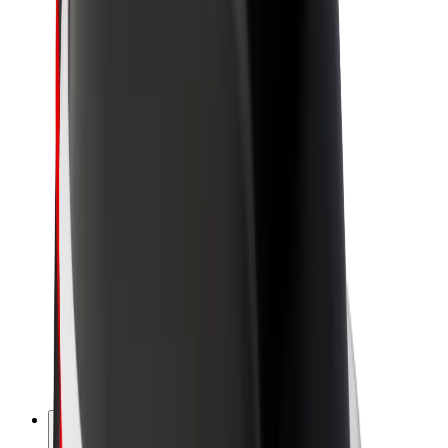
O spoločnosti Bolt
Udržateľnosť v spoločnosti Bolt
Projekt Zero
Blog
Novinky
Smernice pre značku
Naša vízia
Vzťahy s investormi
Vedenie spoločnosti
Značka
Médiá
Mestský fond
Bezpečnosť