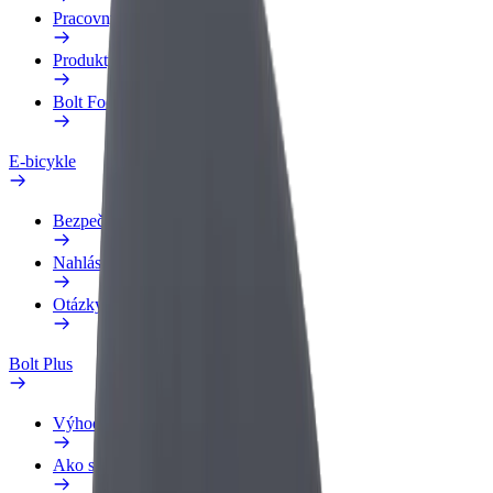
Pracovný profil
Produkty
Bolt Food pre Business
E-bicykle
Bezpečnostný lab
Nahlásiť problém
Otázky
Bolt Plus
Výhody
Ako sa pridať