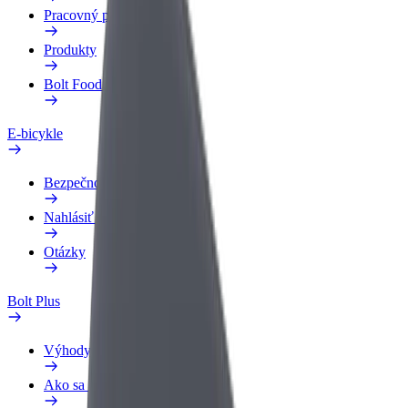
Pracovný profil
Produkty
Bolt Food pre Business
E-bicykle
Bezpečnostný lab
Nahlásiť problém
Otázky
Bolt Plus
Výhody
Ako sa pridať