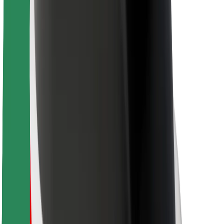
Pre kuriérov
Bolt Food
Pre flotilových partnerov
Pre reštaurácie
Bolt for Business
Iné
Partneri
Podmienky používania
Cookies
Bezpečnosť
Získajte odvoz do pár minút!
Stiahnuť aplikáciu Bolt