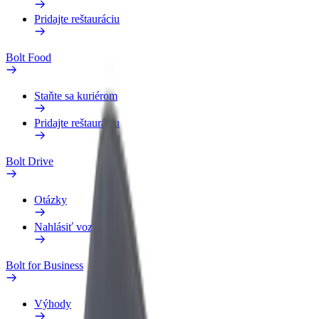
Pridajte reštauráciu
Bolt Food
Staňte sa kuriérom
Pridajte reštauráciu
Bolt Drive
Otázky
Nahlásiť vozidlo
Bolt for Business
Výhody