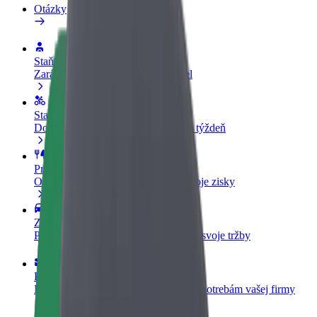
Otázky
Staňte sa vodičom
Zarábajte podľa vlastných pravidiel
Staňte sa kuriérom
Doručujte jedlo a zarábajte si každý týždeň
Pridajte reštauráciu
Oslovte viac zákazníkov a zvýšte svoje zisky
Zaregistrujte sa ako flotilový partner
Pridajte svoju flotilu k Boltu a zvýšte svoje tržby
Bolt for Business
Produkty a služby Bolt prispôsobené potrebám vašej firmy