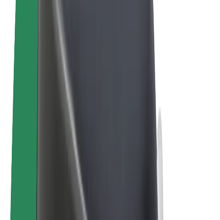
E-bicykle
Bolt Plus
Zarábajte s Boltom
Vodiči
Zárobky partnerských vodičov
Kuriéri
Zárobky partnerských kuriérov
Partneri Bolt Food
Flotily
Franšíza
Spoločnosť
Kariéra