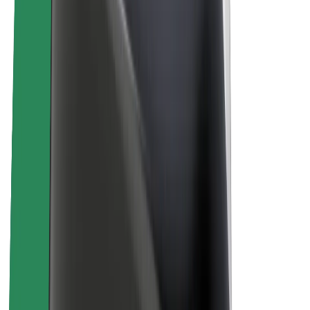
O spoločnosti Bolt
Udržateľnosť v spoločnosti Bolt
Projekt Zero
Blog
Novinky
Smernice pre značku
Naša vízia
Vzťahy s investormi
Vedenie spoločnosti
Značka
Médiá
Mestský fond
Bezpečnosť