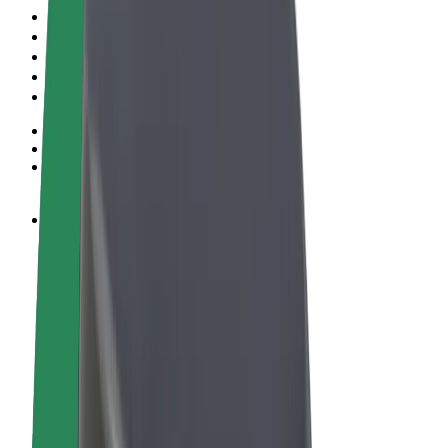
Podmienky používania
Súkromie
Cookies
© 2026 Bolt Technology OÜ
Produkty
Jazdy
Kolobežky
Bolt Market
Bolt Food
Bolt Drive
Bolt for Business