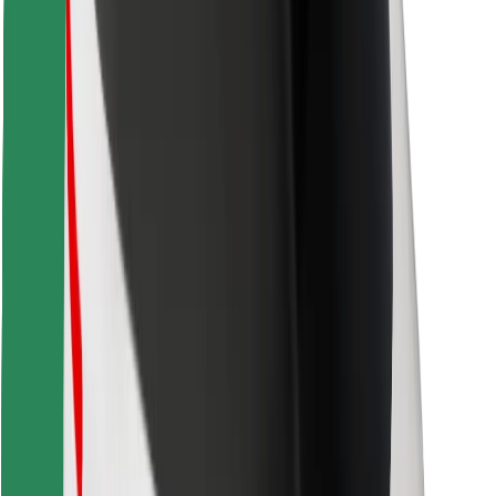
Objavte svoje obľúbené jedlo!
Stiahnite si aplikáciu Bolt Food