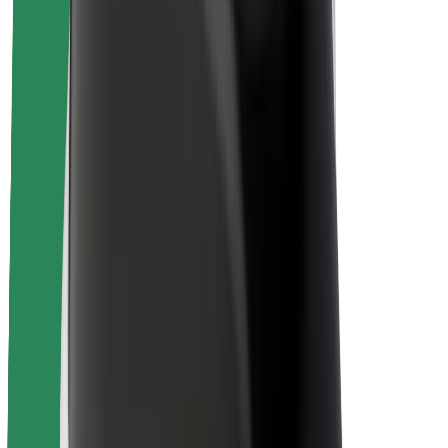
Bezpečnosť cestujúcich
Bezpečnosť vodičov
Bezpečnosť na kolobežkách
Bezpečnostný lab
Mestá
Lokality
Riešenia pre mestá
Letiská
Nabíjacie stanice Bolt
Podpora
Pre cestujúcich
Pre vodičov