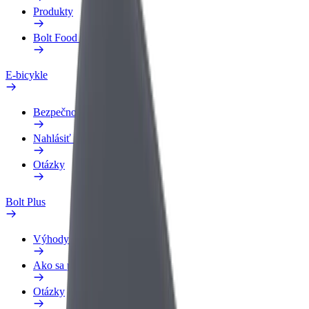
Produkty
Bolt Food pre Business
E-bicykle
Bezpečnostný lab
Nahlásiť problém
Otázky
Bolt Plus
Výhody
Ako sa pridať
Otázky