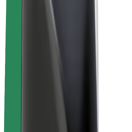
Udržateľnosť v spoločnosti Bolt
Projekt Zero
Blog
Novinky
Smernice pre značku
Naša vízia
Vzťahy s investormi
Vedenie spoločnosti
Značka
Médiá
Mestský fond
Bezpečnosť
Bezpečnosť cestujúcich