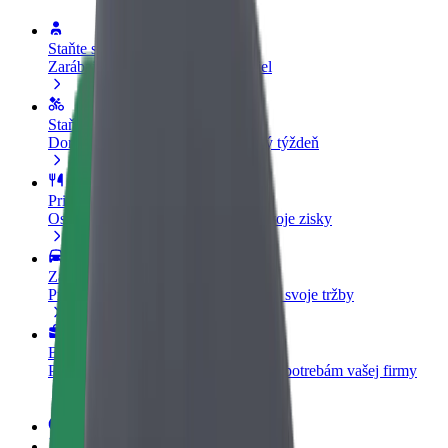
Staňte sa vodičom
Zarábajte podľa vlastných pravidiel
Staňte sa kuriérom
Doručujte jedlo a zarábajte si každý týždeň
Pridajte reštauráciu
Oslovte viac zákazníkov a zvýšte svoje zisky
Zaregistrujte sa ako flotilový partner
Pridajte svoju flotilu k Boltu a zvýšte svoje tržby
Bolt for Business
Produkty a služby Bolt prispôsobené potrebám vašej firmy