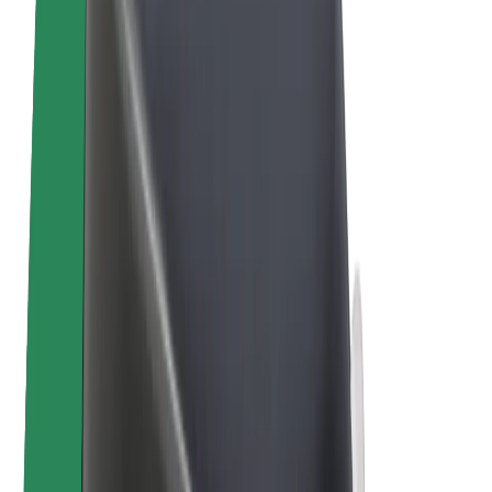
Bolt Plus
Zarábajte s Boltom
Vodiči
Zárobky partnerských vodičov
Kuriéri
Zárobky partnerských kuriérov
Partneri Bolt Food
Flotily
Franšíza
Spoločnosť
Kariéra
O spoločnosti Bolt