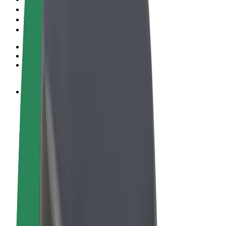
Podmienky používania
Súkromie
Cookies
© 2026 Bolt Technology OÜ
Produkty
Jazdy
Kolobežky
Bolt Market
Bolt Food
Bolt Drive
Bolt for Business
E-bicykle