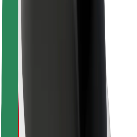
Bolt Food
Pre flotilových partnerov
Pre reštaurácie
Bolt for Business
Iné
Partneri
Podmienky používania
Cookies
Bezpečnosť
Získajte odvoz do pár minút!
Stiahnuť aplikáciu Bolt
Objavte svoje obľúbené jedlo!