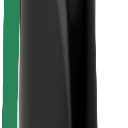
Bezpečnosť vodičov
Bezpečnosť na kolobežkách
Bezpečnostný lab
Mestá
Lokality
Riešenia pre mestá
Letiská
Nabíjacie stanice Bolt
Podpora
Pre cestujúcich
Pre vodičov
Pre kuriérov