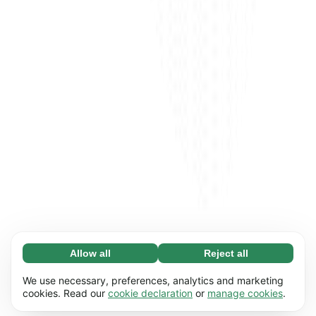
Allow all
Reject all
Necessary (65)
Necessary cookies help make our website
Learn more
We use necessary, preferences, analytics and marketing
usable by enabling basic functions, e.g. page
cookies. Read our
cookie declaration
or
manage cookies
.
navigation. The website cannot function