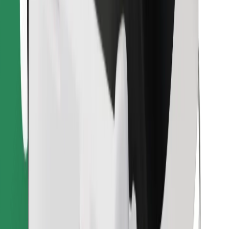
Najdi svojo najljubšo hrano!
Prenesi aplikacijo Bolt Food