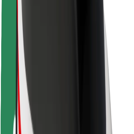
Varnost potnikov
Varnost voznikov
Varnost skirojev
Varnostni kotiček
Mesta
Lokacije
Rešitve za mesto
Letališča
Bolt polnilne postaje
Pomoč
Za potnike
Za voznike