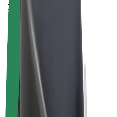
Pogoji poslovanja
Zasebnost
Piškotki
© 2026 Bolt Technology OÜ
Izdelki
Vožnje
Skiroji
Bolt Market
Bolt Hrana
Bolt Drive
Bolt za podjetja