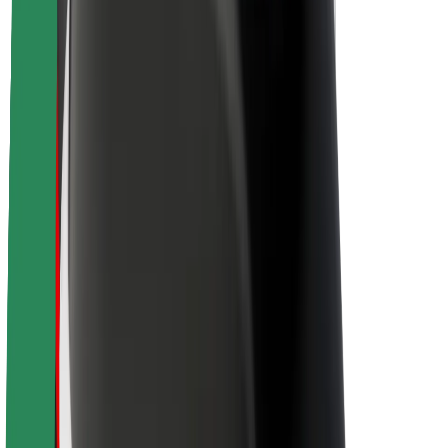
O Boltu
Trajnost pri Boltu
Projekt Zero
Blog
Novinarsko središče
Smernice blagovne znamke
Poslanstvo
Odnosi z vlagatelji
Vodstvo
Blagovna znamka
Mediji
Urban Fund
Varnost