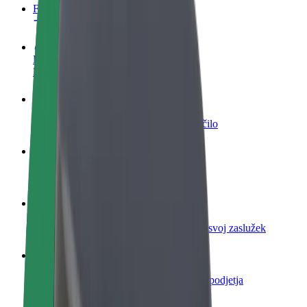
FAQ
Postani voznik
Zasluži denar pod svojimi pogoji
Postanite kurir
Dostavljaj hrano in prejmi tedensko plačilo
Dodaj restavracijo ali trgovino
Dosezi več strank in zvišaj zaslužek
Prijavi se kot lastnik voznega parka
Dodaj svoj vozni park v Bolt in povečaj svoj zaslužek
Bolt za podjetja
Boltovi izdelki in storitve za rast tvojega podjetja