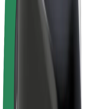
E-kolesa
Bolt Plus
Zasluži z Bolt
Vozniki
Zaslužki za voznike
Dostavljavci
Zaslužki za dostavljavce
Ponudniki Bolt Food
Vozni parki
Franšize
Podjetje
Zaposlitve