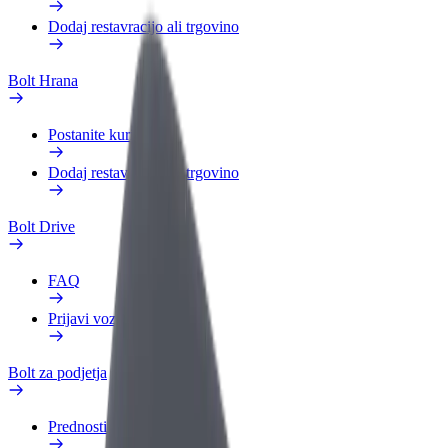
Dodaj restavracijo ali trgovino
Bolt Hrana
Postanite kurir
Dodaj restavracijo ali trgovino
Bolt Drive
FAQ
Prijavi vozilo
Bolt za podjetja
Prednosti