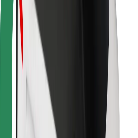
Za dostavljavce
Bolt Food
Za lastnike voznih parkov
Za restavracije
Bolt za podjetja
Drugo
Dobavitelji
Pogoji poslovanja
Piškotki
Varnost
Do vožnje v nekaj minutah!
Prenesi aplikacijo Bolt