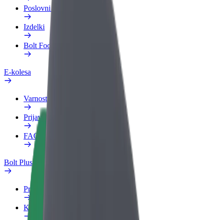
Poslovni profil
Izdelki
Bolt Food za podjetja
E-kolesa
Varnostni kotiček
Prijavi težavo
FAQ
Bolt Plus
Prednosti
Kako se pridružiti