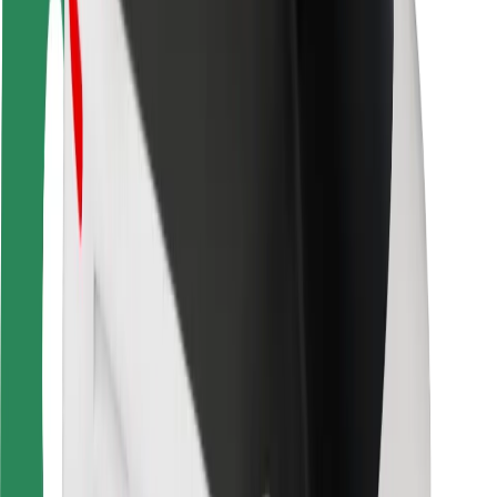
Varnost potnikov
Varnost voznikov
Varnost skirojev
Varnostni kotiček
Mesta
Lokacije
Rešitve za mesto
Letališča
Bolt polnilne postaje
Pomoč
Za potnike
Za voznike