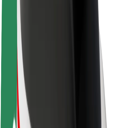
O Boltu
Trajnost pri Boltu
Projekt Zero
Blog
Novinarsko središče
Smernice blagovne znamke
Poslanstvo
Odnosi z vlagatelji
Vodstvo
Blagovna znamka
Mediji
Urban Fund
Varnost