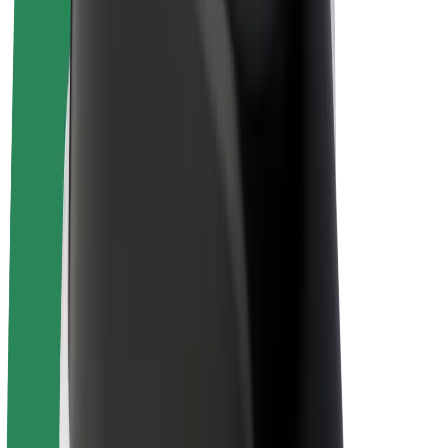
E-kolesa
Bolt Plus
Zasluži z Bolt
Vozniki
Zaslužki za voznike
Dostavljavci
Zaslužki za dostavljavce
Ponudniki Bolt Food
Vozni parki
Franšize
Podjetje
Zaposlitve