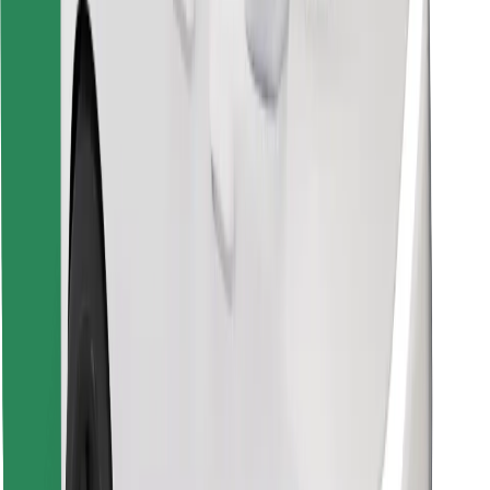
Najdi svojo najljubšo hrano!
Prenesi aplikacijo Bolt Food