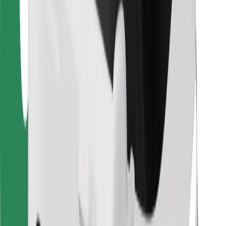
Za dostavljavce
Bolt Food
Za lastnike voznih parkov
Za restavracije
Bolt za podjetja
Drugo
Dobavitelji
Pogoji poslovanja
Piškotki
Varnost
Do vožnje v nekaj minutah!
Prenesi aplikacijo Bolt