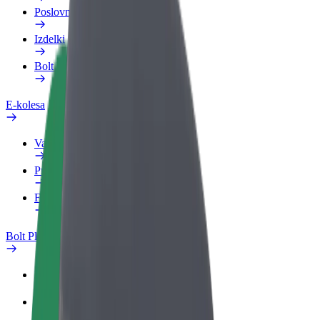
Poslovni profil
Izdelki
Bolt Food za podjetja
E-kolesa
Varnostni kotiček
Prijavi težavo
FAQ
Bolt Plus
Prednosti
Kako se pridružiti