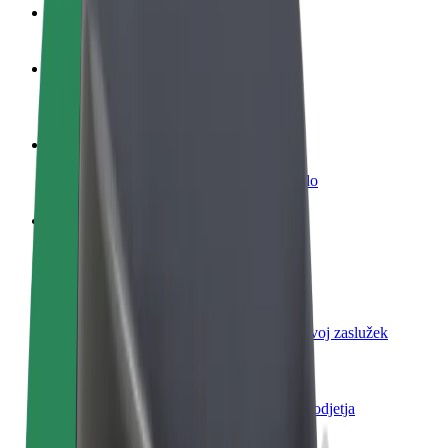
FAQ
Postani voznik
Zasluži denar pod svojimi pogoji
Postanite kurir
Dostavljaj hrano in prejmi tedensko plačilo
Dodaj restavracijo ali trgovino
Dosezi več strank in zvišaj zaslužek
Prijavi se kot lastnik voznega parka
Dodaj svoj vozni park v Bolt in povečaj svoj zaslužek
Bolt za podjetja
Boltovi izdelki in storitve za rast tvojega podjetja