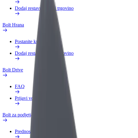
Dodaj restavracijo ali trgovino
Bolt Hrana
Postanite kurir
Dodaj restavracijo ali trgovino
Bolt Drive
FAQ
Prijavi vozilo
Bolt za podjetja
Prednosti