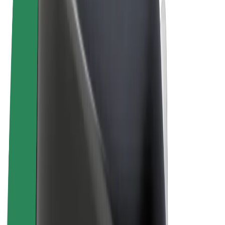
Pogoji poslovanja
Zasebnost
Piškotki
© 2026 Bolt Technology OÜ
Izdelki
Vožnje
Skiroji
Bolt Market
Bolt Hrana
Bolt Drive
Bolt za podjetja