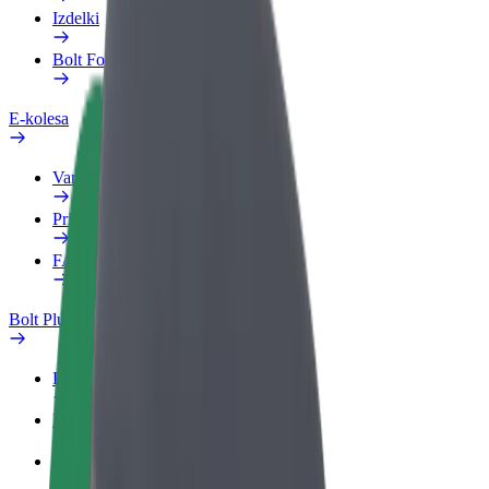
Izdelki
Bolt Food za podjetja
E-kolesa
Varnostni kotiček
Prijavi težavo
FAQ
Bolt Plus
Prednosti
Kako se pridružiti
FAQ