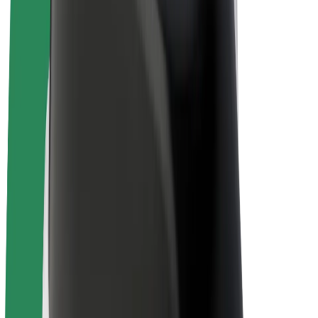
Bolt Plus
Zasluži z Bolt
Vozniki
Zaslužki za voznike
Dostavljavci
Zaslužki za dostavljavce
Ponudniki Bolt Food
Vozni parki
Franšize
Podjetje
Zaposlitve
O Boltu