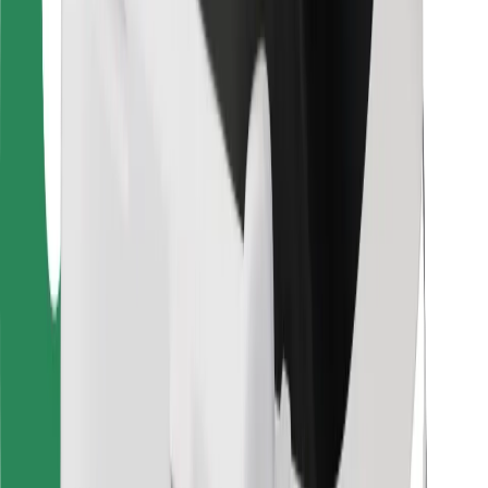
Bolt Food
Za lastnike voznih parkov
Za restavracije
Bolt za podjetja
Drugo
Dobavitelji
Pogoji poslovanja
Piškotki
Varnost
Do vožnje v nekaj minutah!
Prenesi aplikacijo Bolt
Najdi svojo najljubšo hrano!