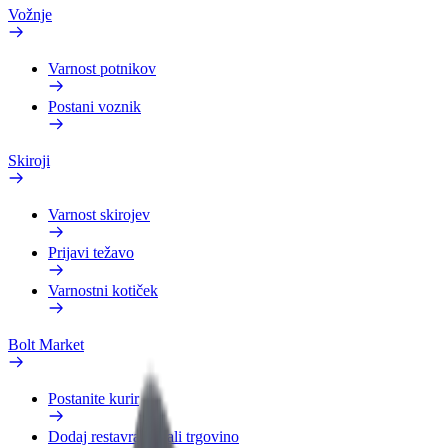
Vožnje
Varnost potnikov
Postani voznik
Skiroji
Varnost skirojev
Prijavi težavo
Varnostni kotiček
Bolt Market
Postanite kurir
Dodaj restavracijo ali trgovino