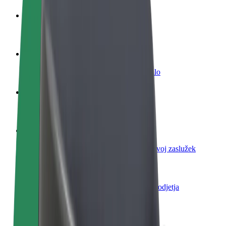
Postani voznik
Zasluži denar pod svojimi pogoji
Postanite kurir
Dostavljaj hrano in prejmi tedensko plačilo
Dodaj restavracijo ali trgovino
Dosezi več strank in zvišaj zaslužek
Prijavi se kot lastnik voznega parka
Dodaj svoj vozni park v Bolt in povečaj svoj zaslužek
Bolt za podjetja
Boltovi izdelki in storitve za rast tvojega podjetja