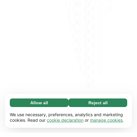
Allow all
Reject all
Necessary (65)
Necessary cookies help make our website
Learn more
We use necessary, preferences, analytics and marketing
usable by enabling basic functions, e.g. page
cookies. Read our
cookie declaration
or
manage cookies
.
navigation. The website cannot function
Preferences (17)
properly without these cookies.
Preference cookies enable our website to