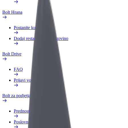
Bolt Hrana
Postanite kurir
Dodaj restavracijo ali trgovino
Bolt Drive
FAQ
Prijavi vozilo
Bolt za podjetja
Prednosti
Poslovni profil