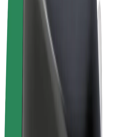
Pogoji poslovanja
Zasebnost
Piškotki
© 2026 Bolt Technology OÜ
Izdelki
Vožnje
Skiroji
Bolt Market
Bolt Hrana
Bolt Drive
Bolt za podjetja
E-kolesa