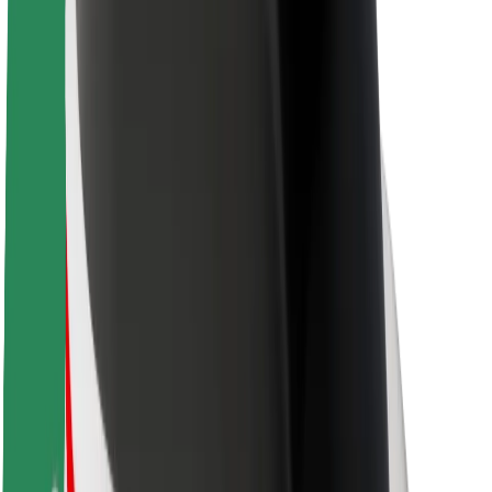
Trajnost pri Boltu
Projekt Zero
Blog
Novinarsko središče
Smernice blagovne znamke
Poslanstvo
Odnosi z vlagatelji
Vodstvo
Blagovna znamka
Mediji
Urban Fund
Varnost
Varnost potnikov