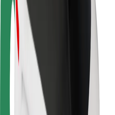
Varnost voznikov
Varnost skirojev
Varnostni kotiček
Mesta
Lokacije
Rešitve za mesto
Letališča
Bolt polnilne postaje
Pomoč
Za potnike
Za voznike
Za dostavljavce