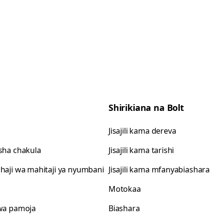
Shirikiana na Bolt
Jisajili kama dereva
isha chakula
Jisajili kama tarishi
shaji wa mahitaji ya nyumbani
Jisajili kama mfanyabiashara
Motokaa
 wa pamoja
Biashara