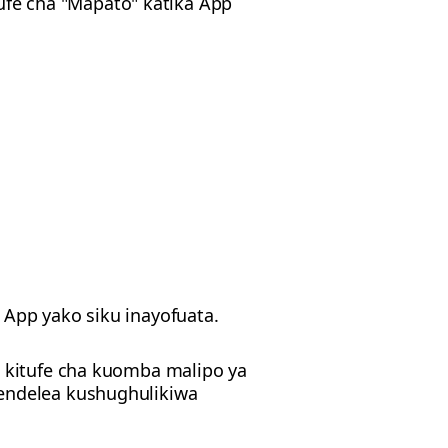
fe cha "Mapato" katika App
 App yako siku inayofuata.
, kitufe cha kuomba malipo ya
aendelea kushughulikiwa