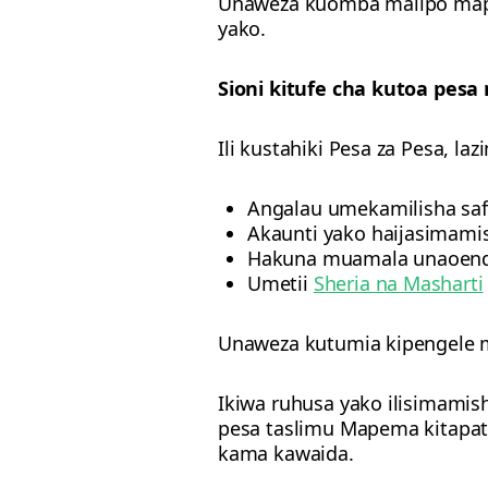
Unaweza kuomba malipo mape
yako.
Sioni kitufe cha kutoa pes
Ili kustahiki Pesa za Pesa, la
Angalau umekamilisha safar
Akaunti yako haijasimam
Hakuna muamala unaoend
Umetii
Sheria na Masharti
Unaweza kutumia kipengele ma
Ikiwa ruhusa yako ilisimamis
pesa taslimu Mapema kitapat
kama kawaida.