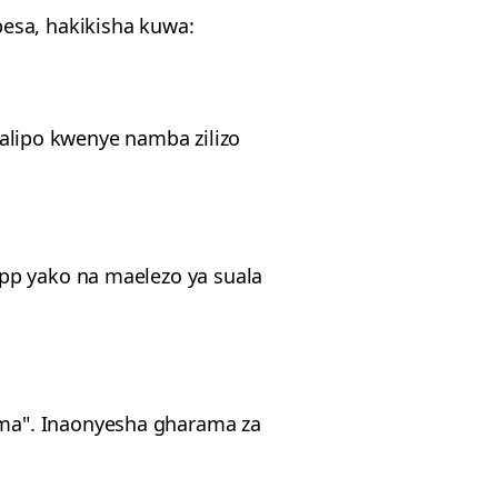
esa, hakikisha kuwa:
lipo kwenye namba zilizo
App yako na maelezo ya suala
ma". Inaonyesha gharama za