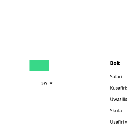
Bolt
Safari
SW
Kusafir
Uwasili
Skuta
Usafiri