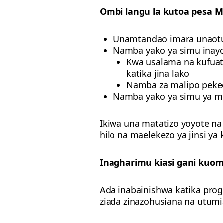
Ombi langu la kutoa pesa 
Unamtandao imara unaot
Namba yako ya simu inayo
Kwa usalama na kufuat
katika jina lako
Namba za malipo pekee 
Namba yako ya simu ya ma
Ikiwa una matatizo yoyote na
hilo na maelekezo ya jinsi ya 
Inagharimu kiasi gani kuo
Ada inabainishwa katika pro
ziada zinazohusiana na utumi