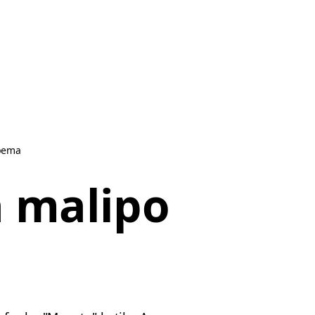
pema
 malipo