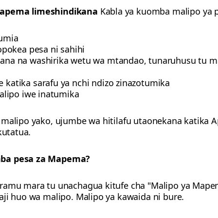
Mapema limeshindikana
Kabla ya kuomba malipo ya p
umia
pokea pesa ni sahihi
ana na washirika wetu wa mtandao, tunaruhusu tu ma
katika sarafu ya nchi ndizo zinazotumika
lipo iwe inatumika
 malipo yako, ujumbe wa hitilafu utaonekana katika 
kutatua.
mba pesa za Mapema?
gramu mara tu unachagua kitufe cha "Malipo ya Mape
aji huo wa malipo. Malipo ya kawaida ni bure.