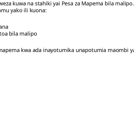
weza kuwa na stahiki yai Pesa za Mapema bila malipo
amu yako ili kuona:
kana
utoa bila malipo
apema kwa ada inayotumika unapotumia maombi yako