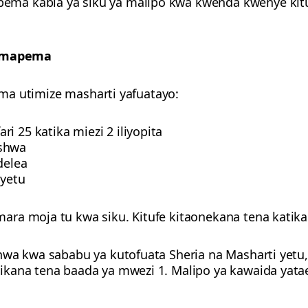
ma kabla ya siku ya malipo kwa kwenda kwenye kitu
a mapema
zima utimize masharti yafuatayo:
i 25 katika miezi 2 iliyopita
ishwa
elea
yetu
ra moja tu kwa siku. Kitufe kitaonekana tena katika
hwa kwa sababu ya kutofuata Sheria na Masharti yetu
ikana tena baada ya mwezi 1. Malipo ya kawaida yat