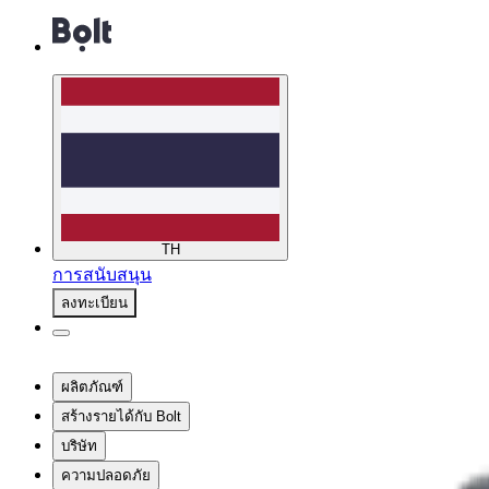
TH
การสนับสนุน
ลงทะเบียน
ผลิตภัณฑ์
สร้างรายได้กับ Bolt
บริษัท
ความปลอดภัย