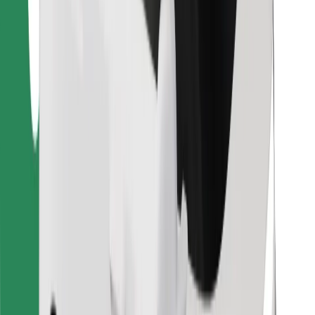
คุกกี้
ความปลอดภัย
เรียกรถได้ในไม่กี่นาที!
ดาวน์โหลดแอป Bolt
หาอาหารโปรดของคุณ!
ดาวน์โหลดแอป Bolt Food