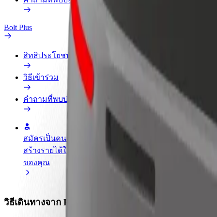
Bolt Plus
สิทธิประโยชน์
วิธีเข้าร่วม
คำถามที่พบบ่อย
สมัครเป็นคนขับ
สมัครเป็นคนส่งพัสดุ
เพิ่มร้านอ
สร้างรายได้ในแบบ
ส่งอาหารและรับรายได้
เพิ่มรายได้
ของคุณ
ทุกสัปดาห์
ลูกค้ามากข
วิธีเดินทางจาก Hostal Vidamia ไปยัง Andén 19