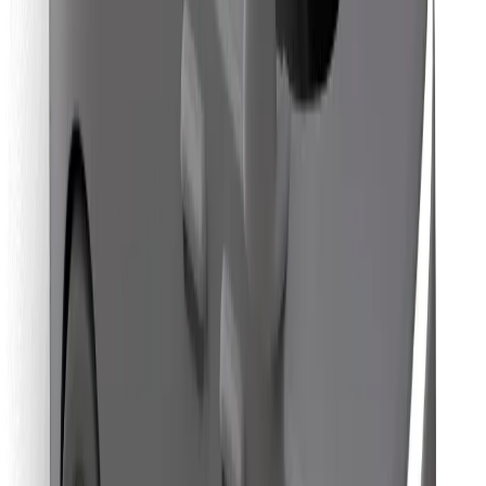
คุกกี้
ความปลอดภัย
เรียกรถได้ในไม่กี่นาที!
ดาวน์โหลดแอป Bolt
หาอาหารโปรดของคุณ!
ดาวน์โหลดแอป Bolt Food