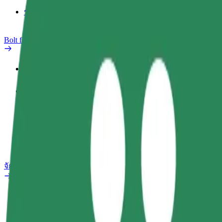
รายงานรถ
Bolt for Business
สิทธิประโยชน์
ประวัติการทำงาน
ผลิตภัณฑ์
Bolt Food สำหรับองค์กร
จักรยานไฟฟ้า
ห้องแล็บความปลอดภัย
รายงานปัญหา