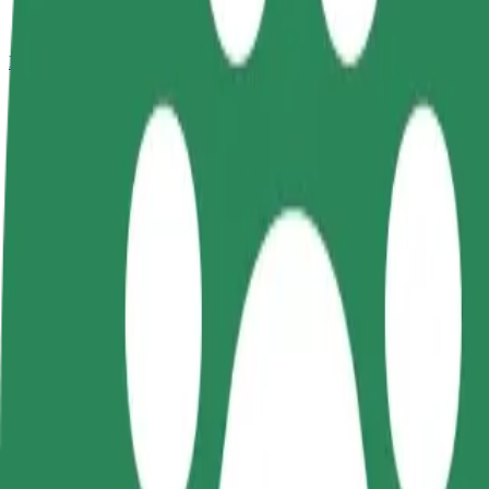
Bolt Plus
สิทธิประโยชน์
วิธีเข้าร่วม
คำถามที่พบบ่อย
สมัครเป็นคนขับ
สมัครเป็นคนส่งพัสดุ
เพิ่มร้านอ
สร้างรายได้ในแบบ
ส่งอาหารและรับรายได้
เพิ่มรายได้
ของคุณ
ทุกสัปดาห์
ลูกค้ามากข
วิธีเดินทางจาก Omega Hotel ไปยัง Auchan