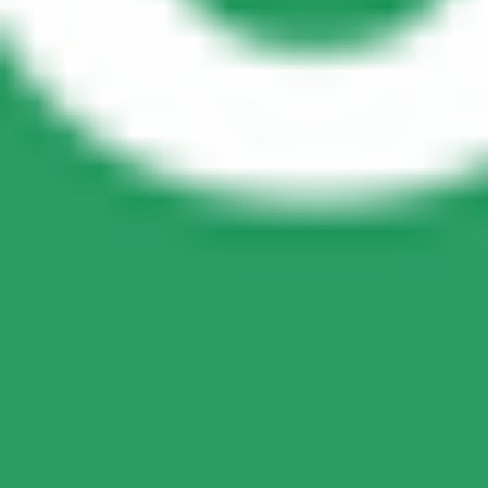
Завантажити застосунок Bolt
Знайди твою улюблену страву чи їжу!
Завантажити застосунок Bolt Food