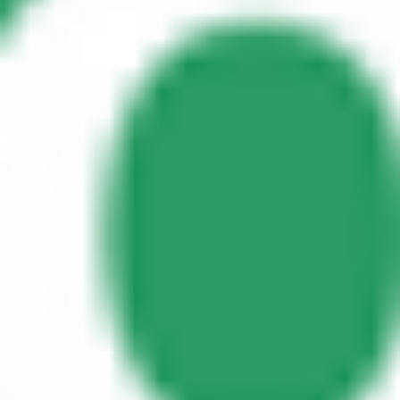
Для водіїв
Для кур'єрів
Доставка Bolt Food
Для власників автопарків
Для ресторанів
Bolt for Business
Інше
Постачальникам
Правила та Умови
Файли ку́кі
Безпека
Замовляй поїздку за лічені хвилини!