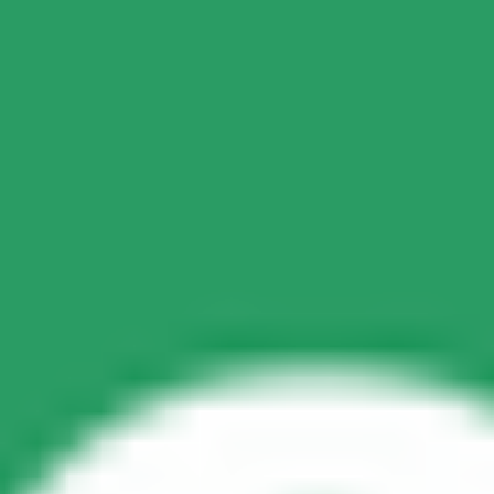
Безпека
Безпека пасажирів
Безпека водіїв
Безпека електросамокатів
Лабораторія безпеки
Міста
Розташування
Міські рішення
Аеропорти
Зарядні станції Bolt
Підтримка
Для пасажирів