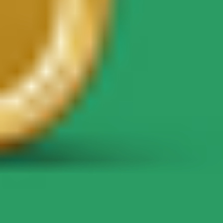
Кар'єра
Про компанію Bolt
Сталий розвиток у Bolt
Проєкт Нуль
Блог
Пресцентр
Правила використання бренду
Місія
Зв’язки з інвесторами
Керівництво
Бренд
Медіа
Урбаністичний фонд