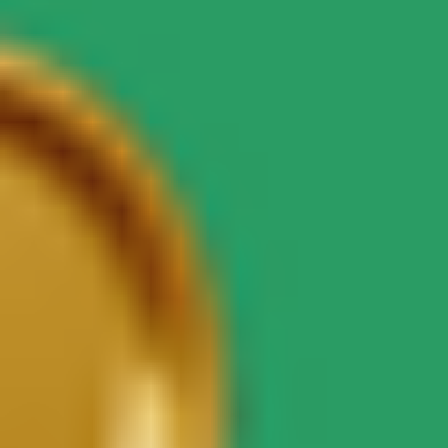
Bolt for Business
Електровелосипеди
Bolt Plus
Заробляйте з Bolt
Водієм
Заробіток водія
Кур'єром
Заробіток курʼєра
Партнери Bolt Food
Автопаркам
Франшиза
Компанія