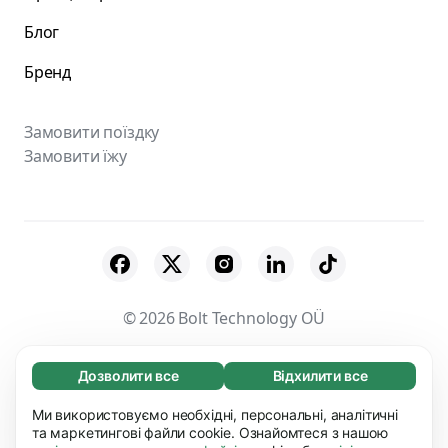
Блог
Бренд
Замовити поїздку
Замовити їжу
© 2026 Bolt Technology OÜ
Постачальники
Правила та Умови
Дозволити все
Відхилити все
Обов'язкові (65)
Політика конфіденційності
Файли сookies
Ці файли необхідні для того, щоб ви могли
Ми використовуємо необхідні, персональні, аналітичні
Дізнатися більше
переміщатися по сайту і використовувати
та маркетингові файли cookie. Ознайомтеся з нашою