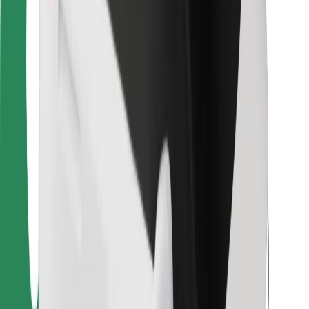
Для кур'єрів
Доставка Bolt Food
Для власників автопарків
Для ресторанів
Bolt for Business
Інше
Постачальникам
Правила та Умови
Файли ку́кі
Безпека
Замовляй поїздку за лічені хвилини!
Завантажити застосунок Bolt