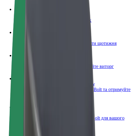
Стати водієм
Заробляйте гроші на власних умовах
Стати кур'єром
Доставляйте їжу та отримуйте виплати щотижня
Додати ресторан чи крамницю
Залучайте більше клієнтів та збільшуйте виторг
Зареєструватися як власник автопарку
Додайте Ваш автопарк на платформу Bolt та отримуйте
більше доходів
Bolt for Business
Масштабування продуктів та послуг Bolt для вашого
бізнесу