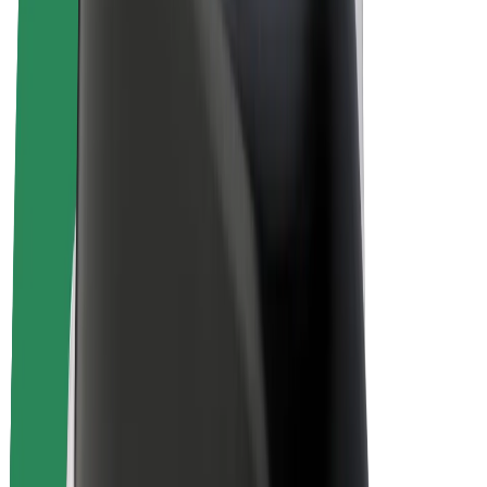
Електровелосипеди
Bolt Plus
Заробляйте з Bolt
Водієм
Заробіток водія
Кур'єром
Заробіток курʼєра
Партнери Bolt Food
Автопаркам
Франшиза
Компанія
Кар'єра