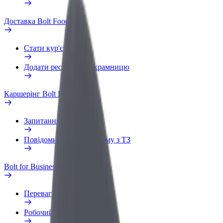
Доставка Bolt Food
Стати кур'єром
Додати ресторан чи крамницю
Каршерінг Bolt Drive
Запитання та відповіді
Повідомити про проблему з ТЗ
Bolt for Business
Переваги
Робочий обліковий запис