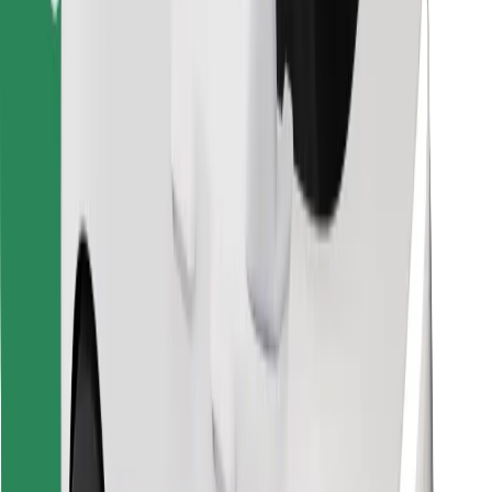
Знайди твою улюблену страву чи їжу!
Завантажити застосунок Bolt Food