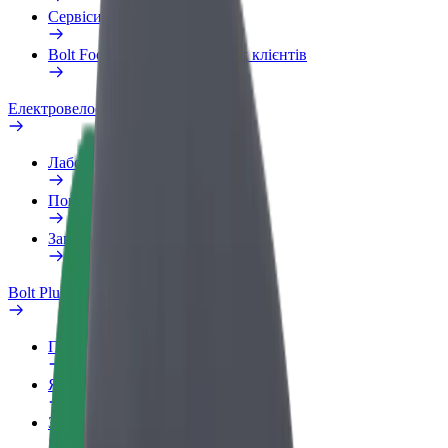
Сервіси
Bolt Food для корпоративних клієнтів
Електровелосипеди
Лабораторія безпеки
Повідомити про проблему
Запитання та відповіді
Bolt Plus
Переваги
Як приєднатися
Запитання та відповіді