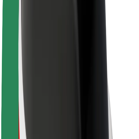
Про компанію Bolt
Сталий розвиток у Bolt
Проєкт Нуль
Блог
Пресцентр
Правила використання бренду
Місія
Зв’язки з інвесторами
Керівництво
Бренд
Медіа
Урбаністичний фонд
Безпека