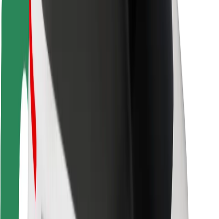
Безпека пасажирів
Безпека водіїв
Безпека електросамокатів
Лабораторія безпеки
Міста
Розташування
Міські рішення
Аеропорти
Зарядні станції Bolt
Підтримка
Для пасажирів
Для водіїв