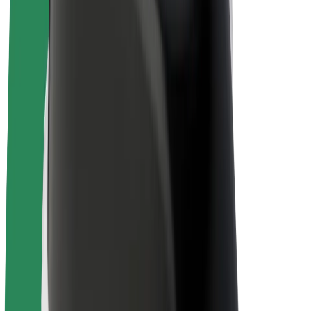
Bolt for Business
Електровелосипеди
Bolt Plus
Заробляйте з Bolt
Водієм
Заробіток водія
Кур'єром
Заробіток курʼєра
Партнери Bolt Food
Автопаркам
Франшиза
Компанія