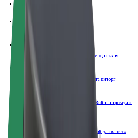
Запитання та відповіді
Стати водієм
Заробляйте гроші на власних умовах
Стати кур'єром
Доставляйте їжу та отримуйте виплати щотижня
Додати ресторан чи крамницю
Залучайте більше клієнтів та збільшуйте виторг
Зареєструватися як власник автопарку
Додайте Ваш автопарк на платформу Bolt та отримуйте
більше доходів
Bolt for Business
Масштабування продуктів та послуг Bolt для вашого
бізнесу