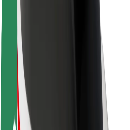
Кар'єра
Про компанію Bolt
Сталий розвиток у Bolt
Проєкт Нуль
Блог
Пресцентр
Правила використання бренду
Місія
Зв’язки з інвесторами
Керівництво
Бренд
Медіа
Урбаністичний фонд