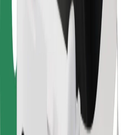
Для водіїв
Для кур'єрів
Доставка Bolt Food
Для власників автопарків
Для ресторанів
Bolt for Business
Інше
Постачальникам
Правила та Умови
Файли ку́кі
Безпека
Замовляй поїздку за лічені хвилини!