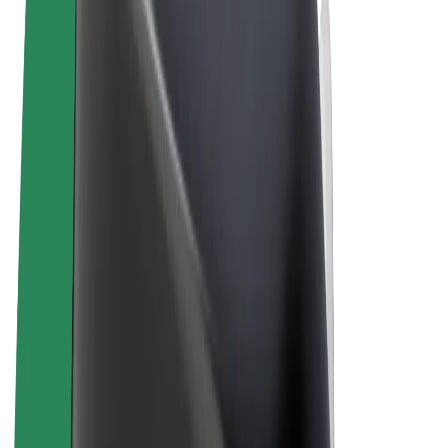
Правила та Умови
Конфіденційність
Файли ку́кі
© 2026 Bolt Technology OÜ
Сервіси
Поїздки
Електросамокати
Доставка продуктів Bolt Market
Доставка Bolt Food
Каршерінг Bolt Drive