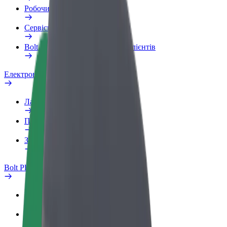
Робочий обліковий запис
Сервіси
Bolt Food для корпоративних клієнтів
Електровелосипеди
Лабораторія безпеки
Повідомити про проблему
Запитання та відповіді
Bolt Plus
Переваги
Як приєднатися