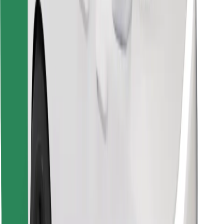
Завантажити застосунок Bolt
Знайди твою улюблену страву чи їжу!
Завантажити застосунок Bolt Food