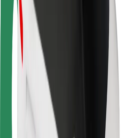
Безпека
Безпека пасажирів
Безпека водіїв
Безпека електросамокатів
Лабораторія безпеки
Міста
Розташування
Міські рішення
Аеропорти
Зарядні станції Bolt
Підтримка
Для пасажирів