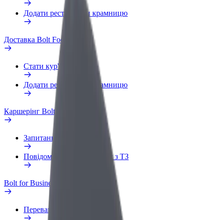
Додати ресторан чи крамницю
Доставка Bolt Food
Стати кур'єром
Додати ресторан чи крамницю
Каршерінг Bolt Drive
Запитання та відповіді
Повідомити про проблему з ТЗ
Bolt for Business
Переваги