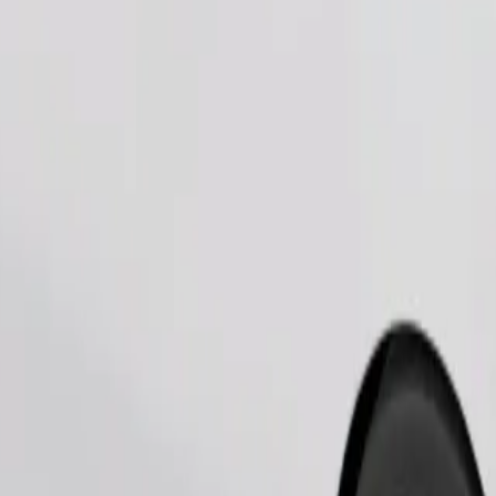
Замовити поїздку
 тварини — в переноску, а сидіння захищені ковдрою або підсти