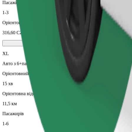
Пасажирів
1-3
Орієнтовна вартість
316,60 CZK
XL
Авто з 6+пасажирськими сидіннями
Орієнтовний час поїздки
15 хв
Орієнтовна відстань
11,5 км
Пасажирів
1-6