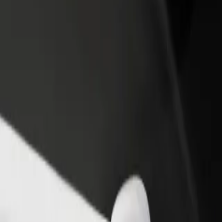
ти ресторан чи
Зареєструватися як власник автопарку
мницю
Додайте Ваш автопарк на платформу Bol
чайте більше клієнтів та
та отримуйте більше доходів
ьшуйте виторг
obycentrum
um"? Ознайомся з нашими сервісами та знайди ідеальний спосіб п
Завантажити застосунок