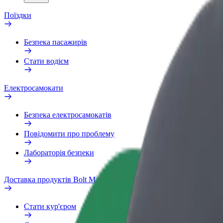
Поїздки
Безпека пасажирів
Стати водієм
Електросамокати
Безпека електросамокатів
Повідомити про проблему
Лабораторія безпеки
Доставка продуктів Bolt Market
Стати кур'єром