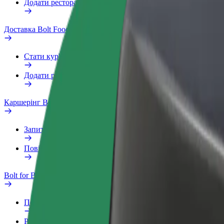
Додати ресторан чи крамницю
Доставка Bolt Food
Стати кур'єром
Додати ресторан чи крамницю
Каршерінг Bolt Drive
Запитання та відповіді
Повідомити про проблему з ТЗ
Bolt for Business
Переваги
Робочий обліковий запис