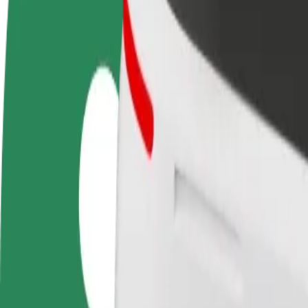
Стати водієм
Стати кур'єром
Дода
Заробляйте гроші на
Доставляйте їжу та отримуйте
кра
власних умовах
виплати щотижня
Залу
збіл
Як дістатися за маршрутом Modřice, Olympia – B
Хочеш дістатися за маршрутом "Modřice, Olympia" – "Bobycentr
Від
Modřice, Olympia
До
Bobycentrum
Зручність та комфорт — всього у декілька кліків!
Bolt
Надійні поїздки на повсякденних авто середнього класу.