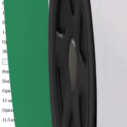
Орієнтовна відстань
11,5 км
Пасажирів
1-4
Орієнтовна вартість
383,50 CZK
Pets
Поїздки з улюбленцем. Собаки мають бути в наморднику, дрібні
Орієнтовний час поїздки
15 хв
Орієнтовна відстань
11,5 км