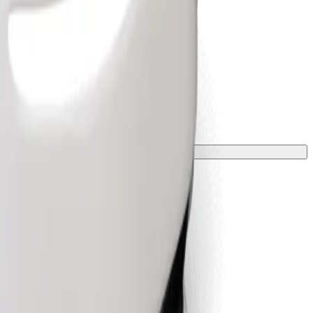
лкою.