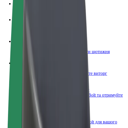
Запитання та відповіді
Стати водієм
Заробляйте гроші на власних умовах
Стати кур'єром
Доставляйте їжу та отримуйте виплати щотижня
Додати ресторан чи крамницю
Залучайте більше клієнтів та збільшуйте виторг
Зареєструватися як власник автопарку
Додайте Ваш автопарк на платформу Bolt та отримуйте
більше доходів
Bolt for Business
Масштабування продуктів та послуг Bolt для вашого
бізнесу