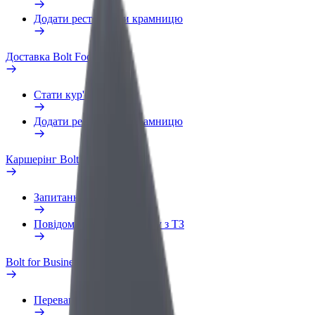
Додати ресторан чи крамницю
Доставка Bolt Food
Стати кур'єром
Додати ресторан чи крамницю
Каршерінг Bolt Drive
Запитання та відповіді
Повідомити про проблему з ТЗ
Bolt for Business
Переваги