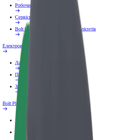
Робочий обліковий запис
Сервіси
Bolt Food для корпоративних клієнтів
Електровелосипеди
Лабораторія безпеки
Повідомити про проблему
Запитання та відповіді
Bolt Plus
Переваги
Як приєднатися