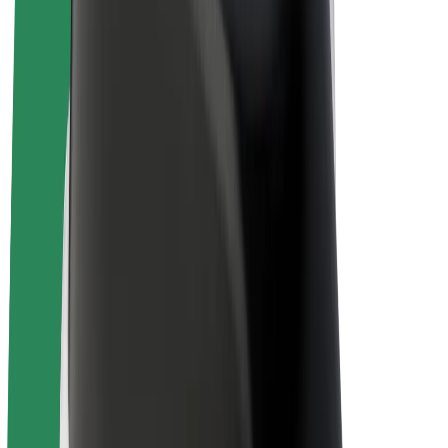
Bolt for Business
Електровелосипеди
Bolt Plus
Заробляйте з Bolt
Водієм
Заробіток водія
Кур'єром
Заробіток курʼєра
Партнери Bolt Food
Автопаркам
Франшиза
Компанія