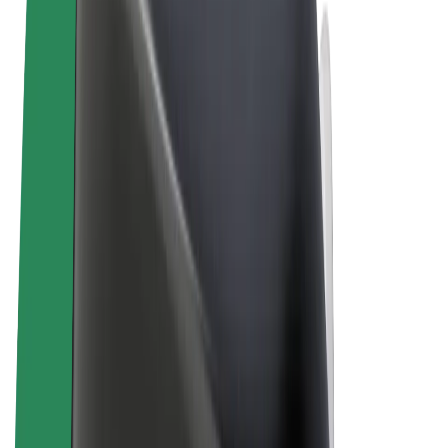
Правила та Умови
Конфіденційність
Файли ку́кі
© 2026 Bolt Technology OÜ
Сервіси
Поїздки
Електросамокати
Доставка продуктів Bolt Market
Доставка Bolt Food
Каршерінг Bolt Drive