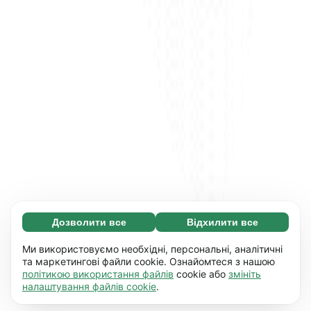
Дозволити все
Відхилити все
Обов'язкові (65)
Ці файли необхідні для того, щоб ви могли
Дізнатися більше
Ми використовуємо необхідні, персональні, аналітичні
переміщатися по сайту і використовувати
та маркетингові файли cookie. Ознайомтеся з нашою
політикою використання файлів
cookie або
змініть
його основні функції, наприклад, перехід між
Уподобання (17)
налаштування файлів cookie
.
сторінками. Без них сайт не буде правильно
Завдяки роботі файлів цього типу наш сайт
Дізнатися більше
працювати.
Детальніше