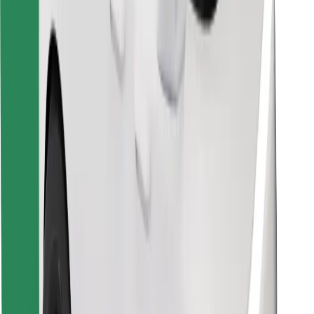
Завантажити застосунок Bolt
Знайди твою улюблену страву чи їжу!
Завантажити застосунок Bolt Food