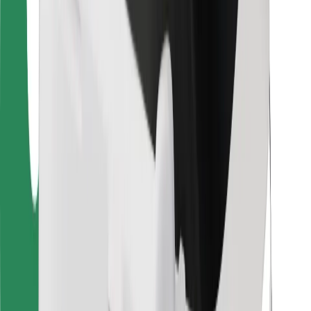
Для водіїв
Для кур'єрів
Доставка Bolt Food
Для власників автопарків
Для ресторанів
Bolt for Business
Інше
Постачальникам
Правила та Умови
Файли ку́кі
Безпека
Замовляй поїздку за лічені хвилини!