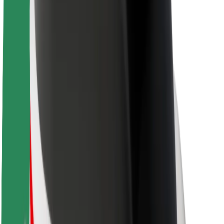
Кар'єра
Про компанію Bolt
Сталий розвиток у Bolt
Проєкт Нуль
Блог
Пресцентр
Правила використання бренду
Місія
Зв’язки з інвесторами
Керівництво
Бренд
Медіа
Урбаністичний фонд