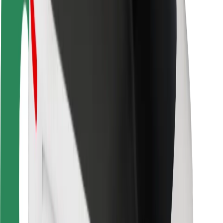
Безпека
Безпека пасажирів
Безпека водіїв
Безпека електросамокатів
Лабораторія безпеки
Міста
Розташування
Міські рішення
Аеропорти
Зарядні станції Bolt
Підтримка
Для пасажирів