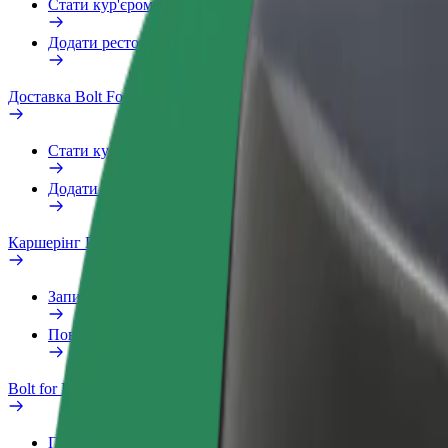
Стати кур'єром
Додати ресторан чи крамницю
Доставка Bolt Food
Стати кур'єром
Додати ресторан чи крамницю
Каршерінг Bolt Drive
Запитання та відповіді
Повідомити про проблему з ТЗ
Bolt for Business
Переваги