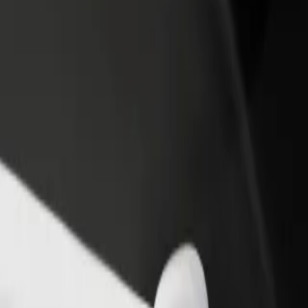
ти ресторан чи
Зареєструватися як власник автопарку
мницю
Додайте Ваш автопарк на платформу Bol
чайте більше клієнтів та
та отримуйте більше доходів
ьшуйте виторг
tiště Brno Tuřany
rno Tuřany"? Ознайомся з нашими сервісами та знайди ідеальний с
Завантажити застосунок