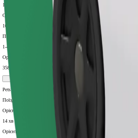
14 хв
Орієнтовна відстань
10,5 км
Пасажирів
1-4
Орієнтовна вартість
358,70 CZK
Pets
Поїздки з улюбленцем. Собаки мають бути в наморднику, дрібні
Орієнтовний час поїздки
14 хв
Орієнтовна відстань