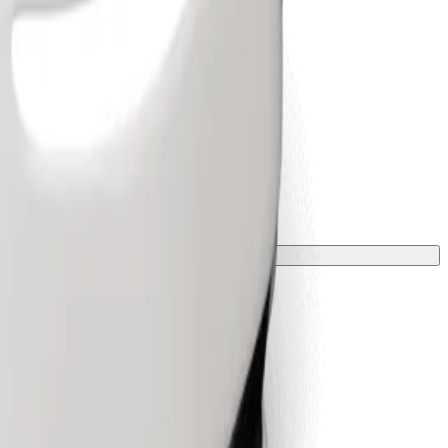
лкою.