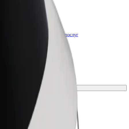
Bolt for Business
t
Масштабування продуктів та послуг
Bolt для вашого бізнесу
посіб пересування для своєї поїздки.