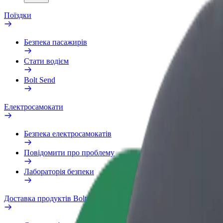
Поїздки
Безпека пасажирів
Стати водієм
Bolt Send
Електросамокати
Безпека електросамокатів
Повідомити про проблему
Лабораторія безпеки
Доставка продуктів Bolt Market