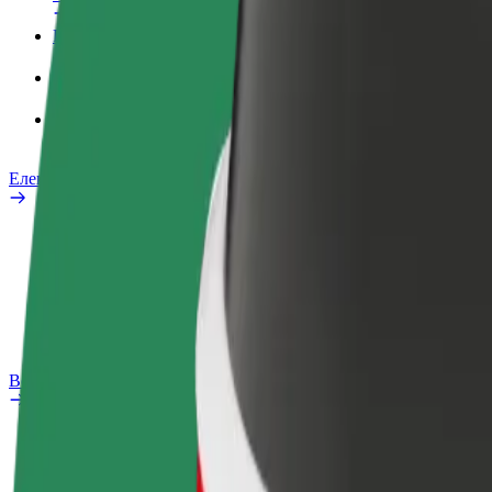
Робочий обліковий запис
Сервіси
Bolt Food для корпоративних клієнтів
Електровелосипеди
Лабораторія безпеки
Повідомити про проблему
Запитання та відповіді
Bolt Plus
Переваги
Як приєднатися