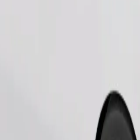
Замовити поїздку
 тварини — в переноску, а сидіння захищені ковдрою або підсти