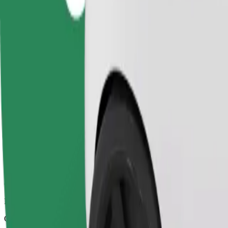
Надійні поїздки на повсякденних авто середнього класу.
Орієнтовний час поїздки
14 хв
Орієнтовна відстань
10,5 км
Пасажирів
1-4
Орієнтовна вартість
267,10 CZK
Comfort
Просторі поїздки з більшим простором для ніг та місцем для зб
Орієнтовний час поїздки