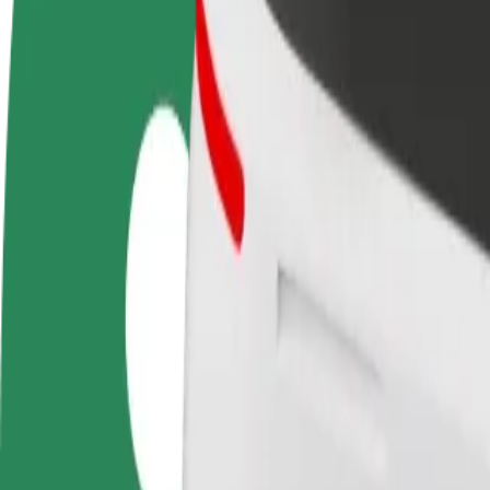
Запитання та відповіді
Стати водієм
Стати кур'єром
Дода
Заробляйте гроші на
Доставляйте їжу та отримуйте
кра
власних умовах
виплати щотижня
Залу
збіл
Як дістатися за маршрутом Šilingrovo náměstí – Le
Хочеш дістатися за маршрутом "Šilingrovo náměstí" – "Letiště B
Від
Šilingrovo náměstí
До
Letiště Brno Tuřany
Зручність та комфорт — всього у декілька кліків!
Bolt