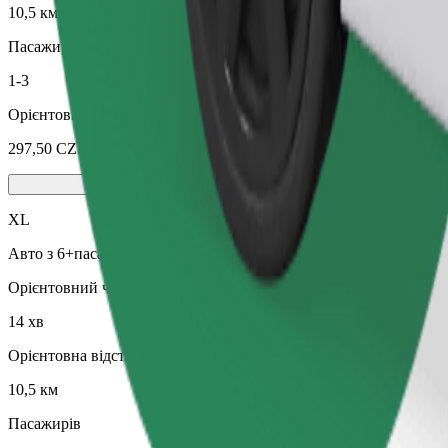
10,5 км
Пасажирів
1-3
Орієнтовна вартість
297,50 CZK
XL
Авто з 6+пасажирськими сидіннями
Орієнтовний час поїздки
14 хв
Орієнтовна відстань
10,5 км
Пасажирів