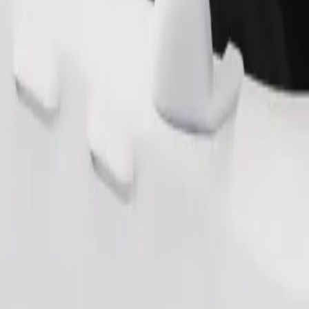
Замовити поїздку
ерігання речей