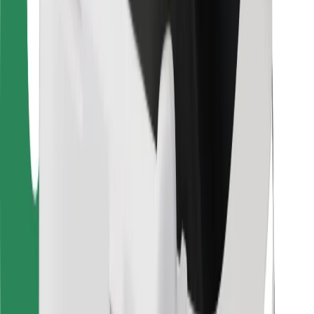
Для водіїв
Для кур'єрів
Доставка Bolt Food
Для власників автопарків
Для ресторанів
Bolt for Business
Інше
Постачальникам
Правила та Умови
Файли ку́кі
Безпека
Замовляй поїздку за лічені хвилини!