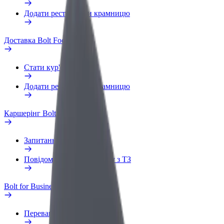
Додати ресторан чи крамницю
Доставка Bolt Food
Стати кур'єром
Додати ресторан чи крамницю
Каршерінг Bolt Drive
Запитання та відповіді
Повідомити про проблему з ТЗ
Bolt for Business
Переваги