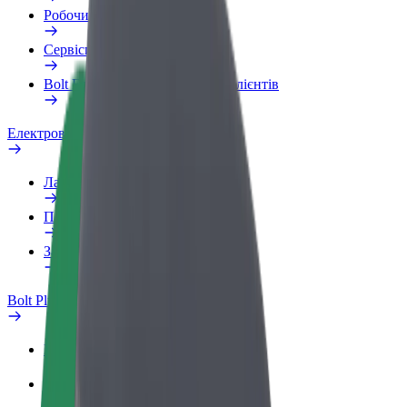
Робочий обліковий запис
Сервіси
Bolt Food для корпоративних клієнтів
Електровелосипеди
Лабораторія безпеки
Повідомити про проблему
Запитання та відповіді
Bolt Plus
Переваги
Як приєднатися