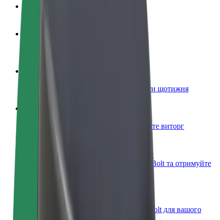
Запитання та відповіді
Стати водієм
Заробляйте гроші на власних умовах
Стати кур'єром
Доставляйте їжу та отримуйте виплати щотижня
Додати ресторан чи крамницю
Залучайте більше клієнтів та збільшуйте виторг
Зареєструватися як власник автопарку
Додайте Ваш автопарк на платформу Bolt та отримуйте
більше доходів
Bolt for Business
Масштабування продуктів та послуг Bolt для вашого
бізнесу