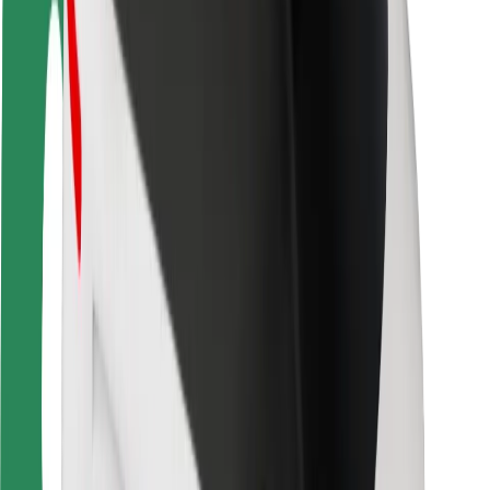
Безпека
Безпека пасажирів
Безпека водіїв
Безпека електросамокатів
Лабораторія безпеки
Міста
Розташування
Міські рішення
Аеропорти
Зарядні станції Bolt
Підтримка
Для пасажирів