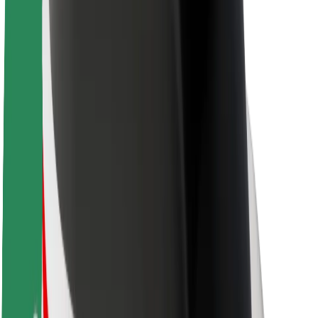
Кар'єра
Про компанію Bolt
Сталий розвиток у Bolt
Проєкт Нуль
Блог
Пресцентр
Правила використання бренду
Місія
Зв’язки з інвесторами
Керівництво
Бренд
Медіа
Урбаністичний фонд