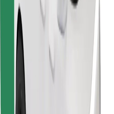
Завантажити застосунок Bolt
Знайди твою улюблену страву чи їжу!
Завантажити застосунок Bolt Food