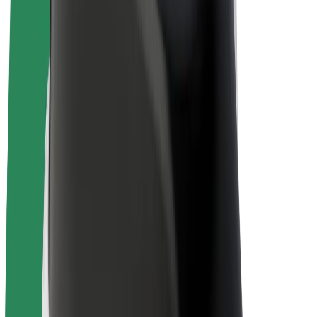
Bolt for Business
Електровелосипеди
Bolt Plus
Заробляйте з Bolt
Водієм
Заробіток водія
Кур'єром
Заробіток курʼєра
Партнери Bolt Food
Автопаркам
Франшиза
Компанія