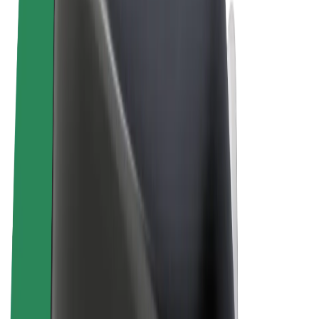
Правила та Умови
Конфіденційність
Файли ку́кі
© 2026 Bolt Technology OÜ
Сервіси
Поїздки
Електросамокати
Доставка продуктів Bolt Market
Доставка Bolt Food
Каршерінг Bolt Drive