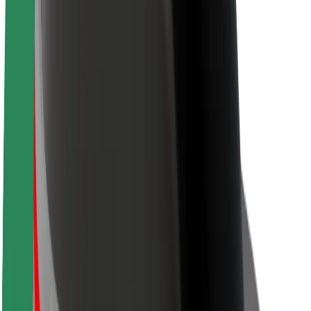
Кар'єра
Про компанію Bolt
Сталий розвиток у Bolt
Проєкт Нуль
Блог
Пресцентр
Правила використання бренду
Місія
Зв’язки з інвесторами
Керівництво
Бренд
Медіа
Урбаністичний фонд