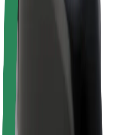
Bolt for Business
Електровелосипеди
Bolt Plus
Заробляйте з Bolt
Водієм
Заробіток водія
Кур'єром
Заробіток курʼєра
Партнери Bolt Food
Автопаркам
Франшиза
Компанія