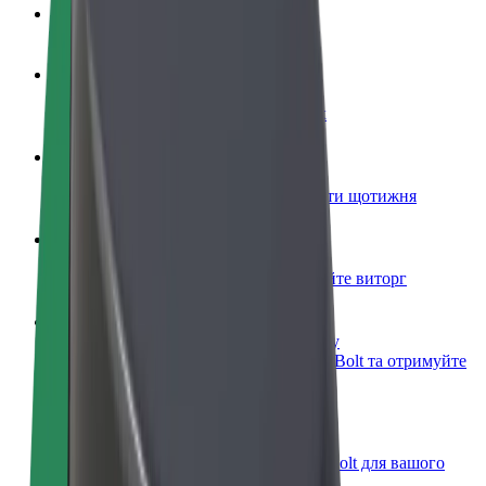
Запитання та відповіді
Стати водієм
Заробляйте гроші на власних умовах
Стати кур'єром
Доставляйте їжу та отримуйте виплати щотижня
Додати ресторан чи крамницю
Залучайте більше клієнтів та збільшуйте виторг
Зареєструватися як власник автопарку
Додайте Ваш автопарк на платформу Bolt та отримуйте
більше доходів
Bolt for Business
Масштабування продуктів та послуг Bolt для вашого
бізнесу