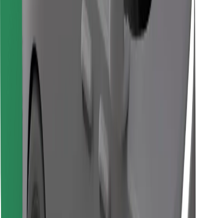
Завантажити застосунок Bolt
Знайди твою улюблену страву чи їжу!
Завантажити застосунок Bolt Food