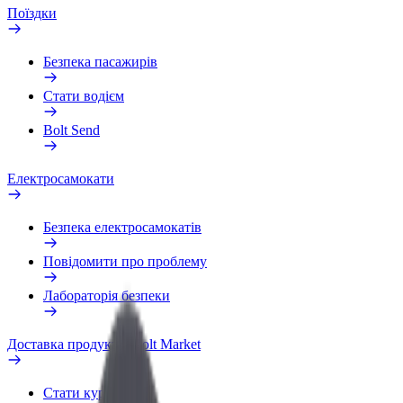
Поїздки
Безпека пасажирів
Стати водієм
Bolt Send
Електросамокати
Безпека електросамокатів
Повідомити про проблему
Лабораторія безпеки
Доставка продуктів Bolt Market
Стати кур'єром