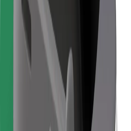
Для водіїв
Для кур'єрів
Доставка Bolt Food
Для власників автопарків
Для ресторанів
Bolt for Business
Інше
Постачальникам
Правила та Умови
Файли ку́кі
Безпека
Замовляй поїздку за лічені хвилини!