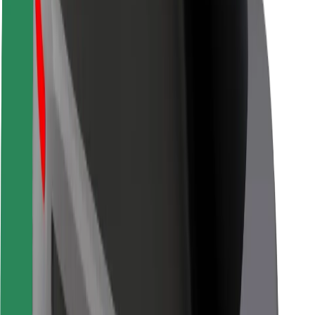
Безпека
Безпека пасажирів
Безпека водіїв
Безпека електросамокатів
Лабораторія безпеки
Міста
Розташування
Міські рішення
Аеропорти
Зарядні станції Bolt
Підтримка
Для пасажирів