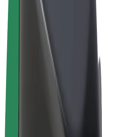
Правила та Умови
Конфіденційність
Файли ку́кі
© 2026 Bolt Technology OÜ
Сервіси
Поїздки
Електросамокати
Доставка продуктів Bolt Market
Доставка Bolt Food
Каршерінг Bolt Drive