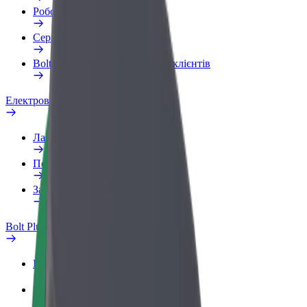
Робочий обліковий запис
Сервіси
Bolt Food для корпоративних клієнтів
Електровелосипеди
Лабораторія безпеки
Повідомити про проблему
Запитання та відповіді
Bolt Plus
Переваги
Як приєднатися