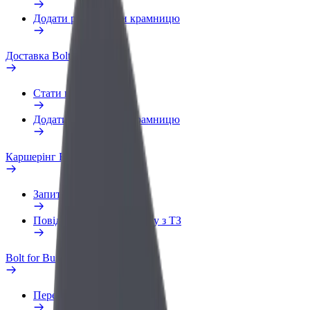
Додати ресторан чи крамницю
Доставка Bolt Food
Стати кур'єром
Додати ресторан чи крамницю
Каршерінг Bolt Drive
Запитання та відповіді
Повідомити про проблему з ТЗ
Bolt for Business
Переваги