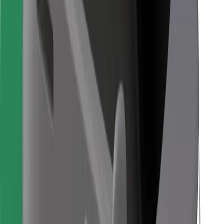
Для водіїв
Для кур'єрів
Доставка Bolt Food
Для власників автопарків
Для ресторанів
Bolt for Business
Інше
Постачальникам
Правила та Умови
Файли ку́кі
Безпека
Замовляй поїздку за лічені хвилини!