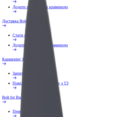
Додати ресторан чи крамницю
Доставка Bolt Food
Стати кур'єром
Додати ресторан чи крамницю
Каршерінг Bolt Drive
Запитання та відповіді
Повідомити про проблему з ТЗ
Bolt for Business
Переваги