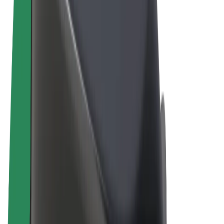
Правила та Умови
Конфіденційність
Файли ку́кі
© 2026 Bolt Technology OÜ
Сервіси
Поїздки
Електросамокати
Доставка продуктів Bolt Market
Доставка Bolt Food
Каршерінг Bolt Drive