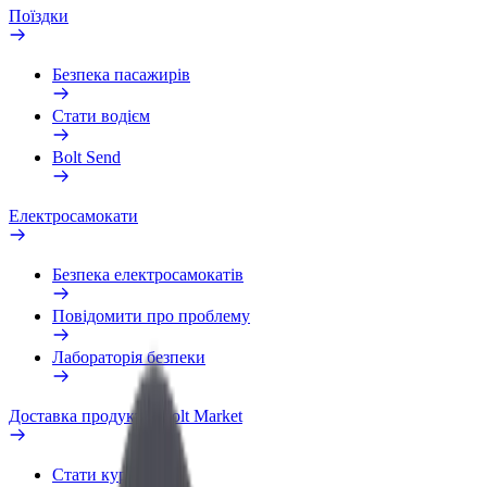
Поїздки
Безпека пасажирів
Стати водієм
Bolt Send
Електросамокати
Безпека електросамокатів
Повідомити про проблему
Лабораторія безпеки
Доставка продуктів Bolt Market
Стати кур'єром