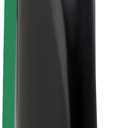
Bolt for Business
Електровелосипеди
Bolt Plus
Заробляйте з Bolt
Водієм
Заробіток водія
Кур'єром
Заробіток курʼєра
Партнери Bolt Food
Автопаркам
Франшиза
Компанія