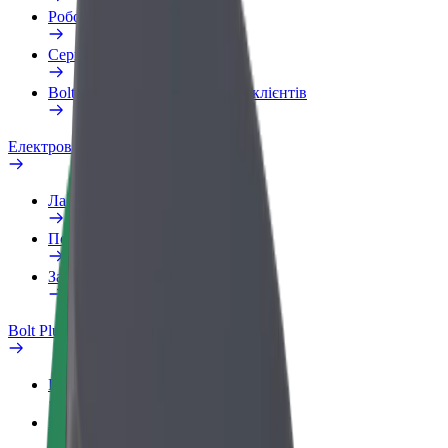
Робочий обліковий запис
Сервіси
Bolt Food для корпоративних клієнтів
Електровелосипеди
Лабораторія безпеки
Повідомити про проблему
Запитання та відповіді
Bolt Plus
Переваги
Як приєднатися