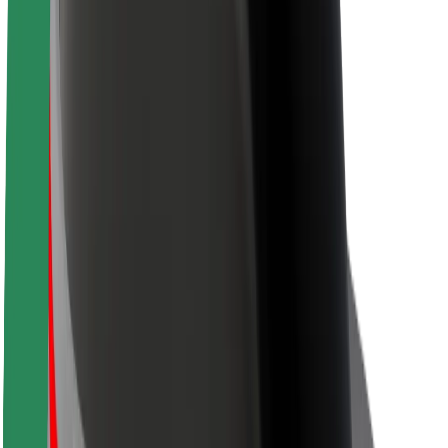
Кар'єра
Про компанію Bolt
Сталий розвиток у Bolt
Проєкт Нуль
Блог
Пресцентр
Правила використання бренду
Місія
Зв’язки з інвесторами
Керівництво
Бренд
Медіа
Урбаністичний фонд