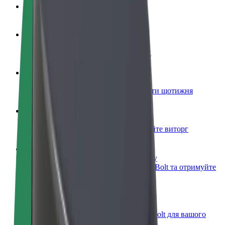
Запитання та відповіді
Стати водієм
Заробляйте гроші на власних умовах
Стати кур'єром
Доставляйте їжу та отримуйте виплати щотижня
Додати ресторан чи крамницю
Залучайте більше клієнтів та збільшуйте виторг
Зареєструватися як власник автопарку
Додайте Ваш автопарк на платформу Bolt та отримуйте
більше доходів
Bolt for Business
Масштабування продуктів та послуг Bolt для вашого
бізнесу