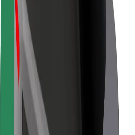
Безпека
Безпека пасажирів
Безпека водіїв
Безпека електросамокатів
Лабораторія безпеки
Міста
Розташування
Міські рішення
Аеропорти
Зарядні станції Bolt
Підтримка
Для пасажирів