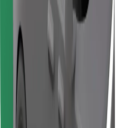
Завантажити застосунок Bolt
Знайди твою улюблену страву чи їжу!
Завантажити застосунок Bolt Food