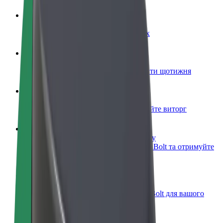
Стати водієм
Заробляйте гроші на власних умовах
Стати кур'єром
Доставляйте їжу та отримуйте виплати щотижня
Додати ресторан чи крамницю
Залучайте більше клієнтів та збільшуйте виторг
Зареєструватися як власник автопарку
Додайте Ваш автопарк на платформу Bolt та отримуйте
більше доходів
Bolt for Business
Масштабування продуктів та послуг Bolt для вашого
бізнесу