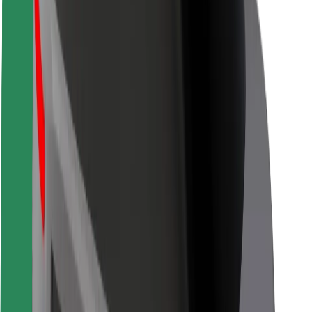
Безпека пасажирів
Безпека водіїв
Безпека електросамокатів
Лабораторія безпеки
Міста
Розташування
Міські рішення
Аеропорти
Зарядні станції Bolt
Підтримка
Для пасажирів
Для водіїв