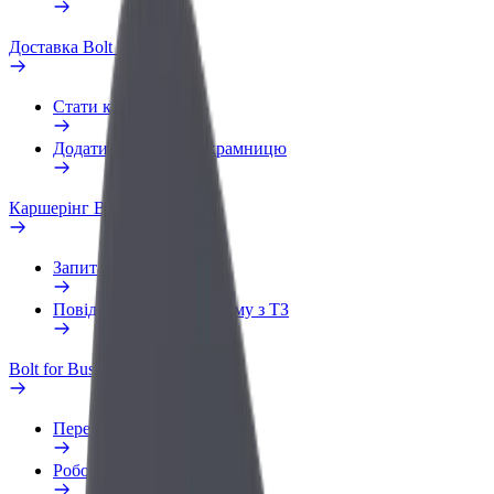
Доставка Bolt Food
Стати кур'єром
Додати ресторан чи крамницю
Каршерінг Bolt Drive
Запитання та відповіді
Повідомити про проблему з ТЗ
Bolt for Business
Переваги
Робочий обліковий запис