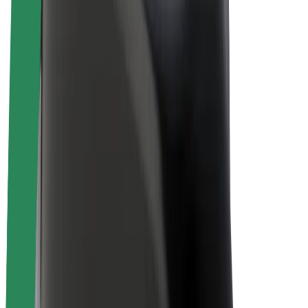
Електровелосипеди
Bolt Plus
Заробляйте з Bolt
Водієм
Заробіток водія
Кур'єром
Заробіток курʼєра
Партнери Bolt Food
Автопаркам
Франшиза
Компанія
Кар'єра