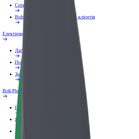
Сервіси
Bolt Food для корпоративних клієнтів
Електровелосипеди
Лабораторія безпеки
Повідомити про проблему
Запитання та відповіді
Bolt Plus
Переваги
Як приєднатися
Запитання та відповіді