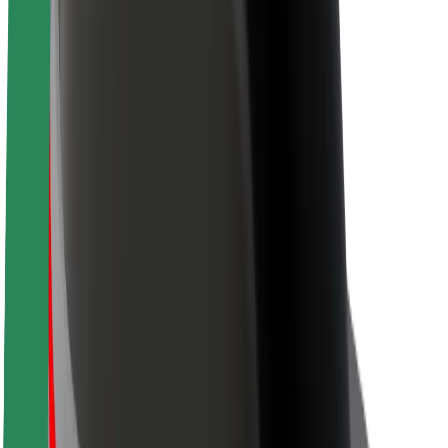
Про компанію Bolt
Сталий розвиток у Bolt
Проєкт Нуль
Блог
Пресцентр
Правила використання бренду
Місія
Зв’язки з інвесторами
Керівництво
Бренд
Медіа
Урбаністичний фонд
Безпека