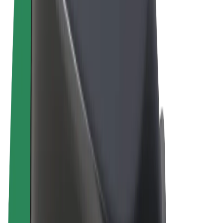
Правила та Умови
Конфіденційність
Файли ку́кі
© 2026 Bolt Technology OÜ
Сервіси
Поїздки
Електросамокати
Доставка продуктів Bolt Market
Доставка Bolt Food
Каршерінг Bolt Drive
Bolt for Business