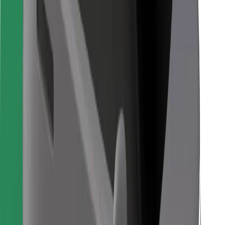
Для кур'єрів
Доставка Bolt Food
Для власників автопарків
Для ресторанів
Bolt for Business
Інше
Постачальникам
Правила та Умови
Файли ку́кі
Безпека
Замовляй поїздку за лічені хвилини!
Завантажити застосунок Bolt