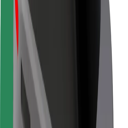
Безпека
Безпека пасажирів
Безпека водіїв
Безпека електросамокатів
Лабораторія безпеки
Міста
Розташування
Міські рішення
Аеропорти
Зарядні станції Bolt
Підтримка
Для пасажирів