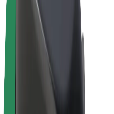
Правила та Умови
Конфіденційність
Файли ку́кі
© 2026 Bolt Technology OÜ
Сервіси
Поїздки
Електросамокати
Доставка продуктів Bolt Market
Доставка Bolt Food
Каршерінг Bolt Drive