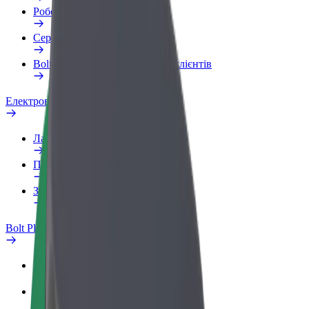
Робочий обліковий запис
Сервіси
Bolt Food для корпоративних клієнтів
Електровелосипеди
Лабораторія безпеки
Повідомити про проблему
Запитання та відповіді
Bolt Plus
Переваги
Як приєднатися