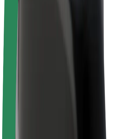
Bolt for Business
Електровелосипеди
Bolt Plus
Заробляйте з Bolt
Водієм
Заробіток водія
Кур'єром
Заробіток курʼєра
Партнери Bolt Food
Автопаркам
Франшиза
Компанія