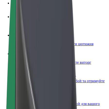
Запитання та відповіді
Стати водієм
Заробляйте гроші на власних умовах
Стати кур'єром
Доставляйте їжу та отримуйте виплати щотижня
Додати ресторан чи крамницю
Залучайте більше клієнтів та збільшуйте виторг
Зареєструватися як власник автопарку
Додайте Ваш автопарк на платформу Bolt та отримуйте
більше доходів
Bolt for Business
Масштабування продуктів та послуг Bolt для вашого
бізнесу