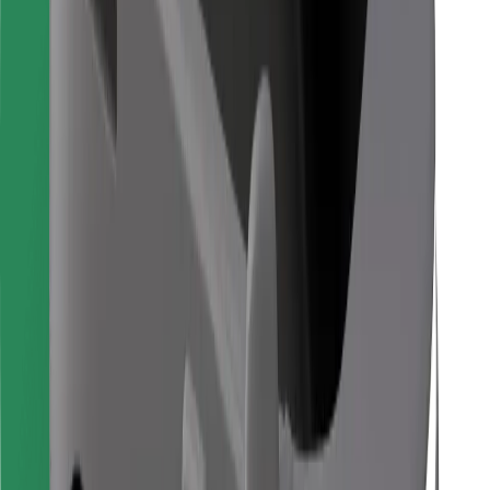
Для водіїв
Для кур'єрів
Доставка Bolt Food
Для власників автопарків
Для ресторанів
Bolt for Business
Інше
Постачальникам
Правила та Умови
Файли ку́кі
Безпека
Замовляй поїздку за лічені хвилини!