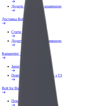
Додати ресторан чи крамницю
Доставка Bolt Food
Стати кур'єром
Додати ресторан чи крамницю
Каршерінг Bolt Drive
Запитання та відповіді
Повідомити про проблему з ТЗ
Bolt for Business
Переваги