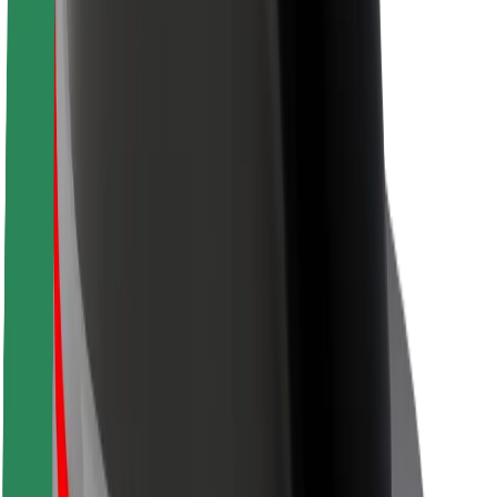
Кар'єра
Про компанію Bolt
Сталий розвиток у Bolt
Проєкт Нуль
Блог
Пресцентр
Правила використання бренду
Місія
Зв’язки з інвесторами
Керівництво
Бренд
Медіа
Урбаністичний фонд