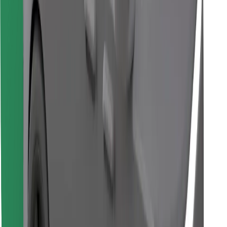
Завантажити застосунок Bolt
Знайди твою улюблену страву чи їжу!
Завантажити застосунок Bolt Food