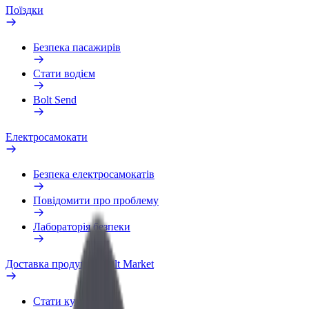
Поїздки
Безпека пасажирів
Стати водієм
Bolt Send
Електросамокати
Безпека електросамокатів
Повідомити про проблему
Лабораторія безпеки
Доставка продуктів Bolt Market
Стати кур'єром