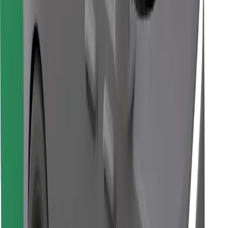
Завантажити застосунок Bolt
Знайди твою улюблену страву чи їжу!
Завантажити застосунок Bolt Food