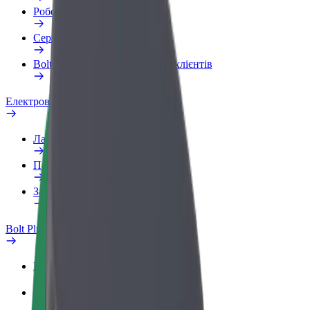
Робочий обліковий запис
Сервіси
Bolt Food для корпоративних клієнтів
Електровелосипеди
Лабораторія безпеки
Повідомити про проблему
Запитання та відповіді
Bolt Plus
Переваги
Як приєднатися