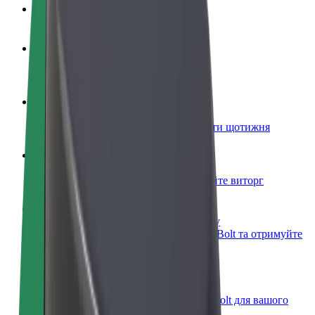
Запитання та відповіді
Стати водієм
Заробляйте гроші на власних умовах
Стати кур'єром
Доставляйте їжу та отримуйте виплати щотижня
Додати ресторан чи крамницю
Залучайте більше клієнтів та збільшуйте виторг
Зареєструватися як власник автопарку
Додайте Ваш автопарк на платформу Bolt та отримуйте
більше доходів
Bolt for Business
Масштабування продуктів та послуг Bolt для вашого
бізнесу