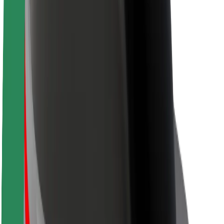
Кар'єра
Про компанію Bolt
Сталий розвиток у Bolt
Проєкт Нуль
Блог
Пресцентр
Правила використання бренду
Місія
Зв’язки з інвесторами
Керівництво
Бренд
Медіа
Урбаністичний фонд