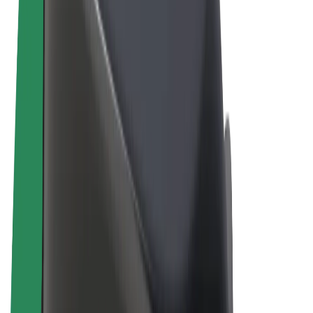
Правила та Умови
Конфіденційність
Файли ку́кі
© 2026 Bolt Technology OÜ
Сервіси
Поїздки
Електросамокати
Доставка продуктів Bolt Market
Доставка Bolt Food
Каршерінг Bolt Drive