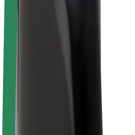
Bolt for Business
Електровелосипеди
Bolt Plus
Заробляйте з Bolt
Водієм
Заробіток водія
Кур'єром
Заробіток курʼєра
Партнери Bolt Food
Автопаркам
Франшиза
Компанія