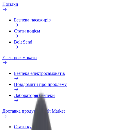
Поїздки
Безпека пасажирів
Стати водієм
Bolt Send
Електросамокати
Безпека електросамокатів
Повідомити про проблему
Лабораторія безпеки
Доставка продуктів Bolt Market
Стати кур'єром