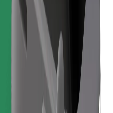
Для водіїв
Для кур'єрів
Доставка Bolt Food
Для власників автопарків
Для ресторанів
Bolt for Business
Інше
Постачальникам
Правила та Умови
Файли ку́кі
Безпека
Замовляй поїздку за лічені хвилини!