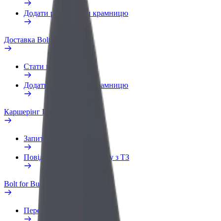
Додати ресторан чи крамницю
Доставка Bolt Food
Стати кур'єром
Додати ресторан чи крамницю
Каршерінг Bolt Drive
Запитання та відповіді
Повідомити про проблему з ТЗ
Bolt for Business
Переваги