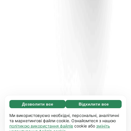
Дозволити все
Відхилити все
Обов'язкові (65)
Ці файли необхідні для того, щоб ви могли
Дізнатися більше
Ми використовуємо необхідні, персональні, аналітичні
переміщатися по сайту і використовувати
та маркетингові файли cookie. Ознайомтеся з нашою
політикою використання файлів
cookie або
змініть
його основні функції, наприклад, перехід між
Уподобання (17)