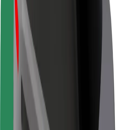
Безпека
Безпека пасажирів
Безпека водіїв
Безпека електросамокатів
Лабораторія безпеки
Міста
Розташування
Міські рішення
Аеропорти
Зарядні станції Bolt
Підтримка
Для пасажирів