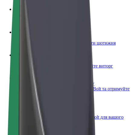
Стати водієм
Заробляйте гроші на власних умовах
Стати кур'єром
Доставляйте їжу та отримуйте виплати щотижня
Додати ресторан чи крамницю
Залучайте більше клієнтів та збільшуйте виторг
Зареєструватися як власник автопарку
Додайте Ваш автопарк на платформу Bolt та отримуйте
більше доходів
Bolt for Business
Масштабування продуктів та послуг Bolt для вашого
бізнесу