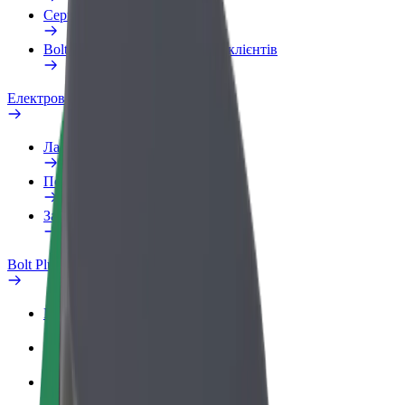
Сервіси
Bolt Food для корпоративних клієнтів
Електровелосипеди
Лабораторія безпеки
Повідомити про проблему
Запитання та відповіді
Bolt Plus
Переваги
Як приєднатися
Запитання та відповіді