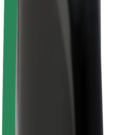
Електровелосипеди
Bolt Plus
Заробляйте з Bolt
Водієм
Заробіток водія
Кур'єром
Заробіток курʼєра
Партнери Bolt Food
Автопаркам
Франшиза
Компанія
Кар'єра