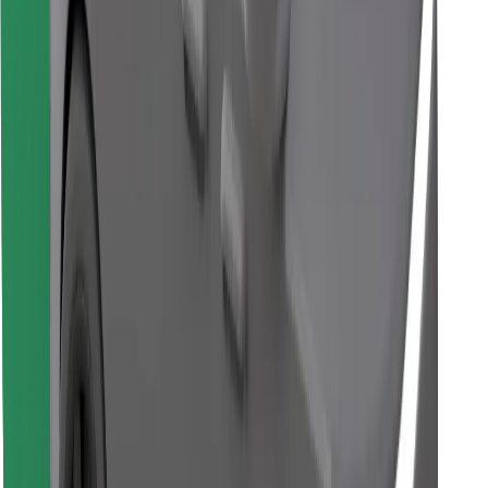
Знайди твою улюблену страву чи їжу!
Завантажити застосунок Bolt Food