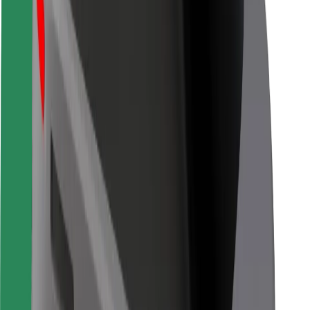
Безпека пасажирів
Безпека водіїв
Безпека електросамокатів
Лабораторія безпеки
Міста
Розташування
Міські рішення
Аеропорти
Зарядні станції Bolt
Підтримка
Для пасажирів
Для водіїв