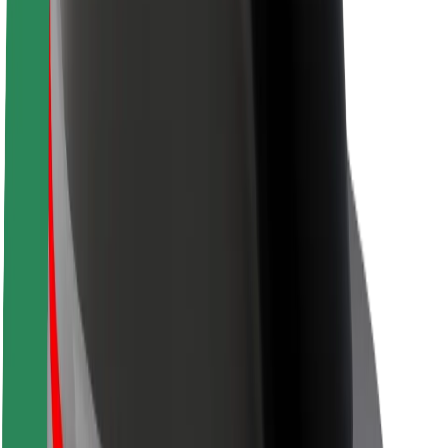
Про компанію Bolt
Сталий розвиток у Bolt
Проєкт Нуль
Блог
Пресцентр
Правила використання бренду
Місія
Зв’язки з інвесторами
Керівництво
Бренд
Медіа
Урбаністичний фонд
Безпека