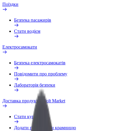
Поїздки
Безпека пасажирів
Стати водієм
Електросамокати
Безпека електросамокатів
Повідомити про проблему
Лабораторія безпеки
Доставка продуктів Bolt Market
Стати кур'єром
Додати ресторан чи крамницю