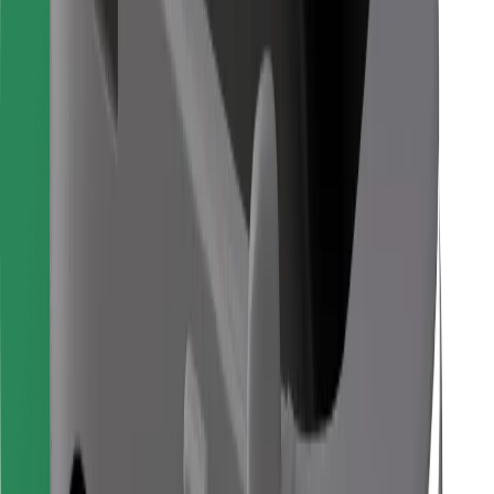
Для кур'єрів
Доставка Bolt Food
Для власників автопарків
Для ресторанів
Bolt for Business
Інше
Постачальникам
Правила та Умови
Файли ку́кі
Безпека
Замовляй поїздку за лічені хвилини!
Завантажити застосунок Bolt