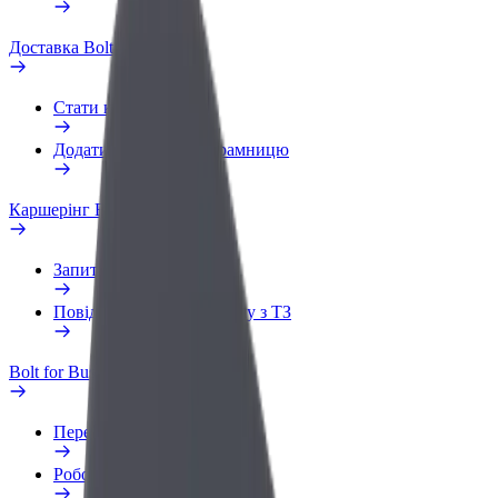
Доставка Bolt Food
Стати кур'єром
Додати ресторан чи крамницю
Каршерінг Bolt Drive
Запитання та відповіді
Повідомити про проблему з ТЗ
Bolt for Business
Переваги
Робочий обліковий запис