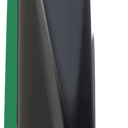
Правила та Умови
Конфіденційність
Файли ку́кі
© 2026 Bolt Technology OÜ
Сервіси
Поїздки
Електросамокати
Доставка продуктів Bolt Market
Доставка Bolt Food
Каршерінг Bolt Drive
Bolt for Business