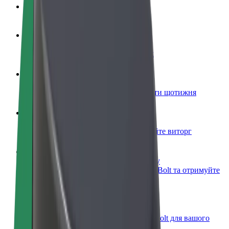
Запитання та відповіді
Стати водієм
Заробляйте гроші на власних умовах
Стати кур'єром
Доставляйте їжу та отримуйте виплати щотижня
Додати ресторан чи крамницю
Залучайте більше клієнтів та збільшуйте виторг
Зареєструватися як власник автопарку
Додайте Ваш автопарк на платформу Bolt та отримуйте
більше доходів
Bolt for Business
Масштабування продуктів та послуг Bolt для вашого
бізнесу