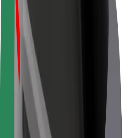
Безпека
Безпека пасажирів
Безпека водіїв
Безпека електросамокатів
Лабораторія безпеки
Міста
Розташування
Міські рішення
Аеропорти
Зарядні станції Bolt
Підтримка
Для пасажирів