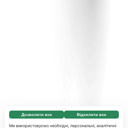
Дозволити все
Відхилити все
Обов'язкові (65)
Ці файли необхідні для того, щоб ви могли
Дізнатися більше
Ми використовуємо необхідні, персональні, аналітичні