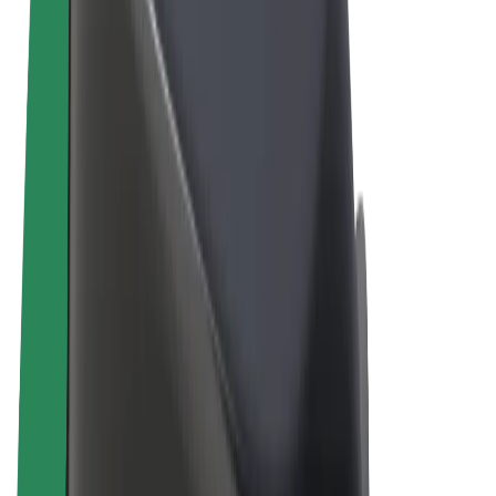
Правила та Умови
Конфіденційність
Файли ку́кі
© 2026 Bolt Technology OÜ
Сервіси
Поїздки
Електросамокати
Доставка продуктів Bolt Market
Доставка Bolt Food
Каршерінг Bolt Drive