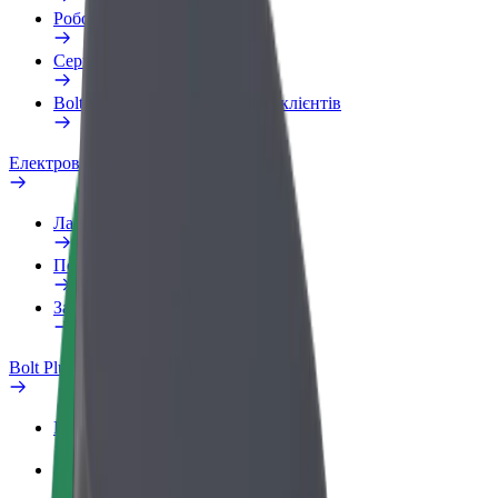
Робочий обліковий запис
Сервіси
Bolt Food для корпоративних клієнтів
Електровелосипеди
Лабораторія безпеки
Повідомити про проблему
Запитання та відповіді
Bolt Plus
Переваги
Як приєднатися