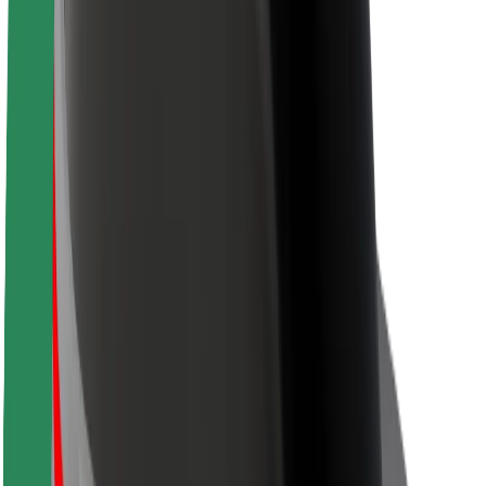
Кар'єра
Про компанію Bolt
Сталий розвиток у Bolt
Проєкт Нуль
Блог
Пресцентр
Правила використання бренду
Місія
Зв’язки з інвесторами
Керівництво
Бренд
Медіа
Урбаністичний фонд