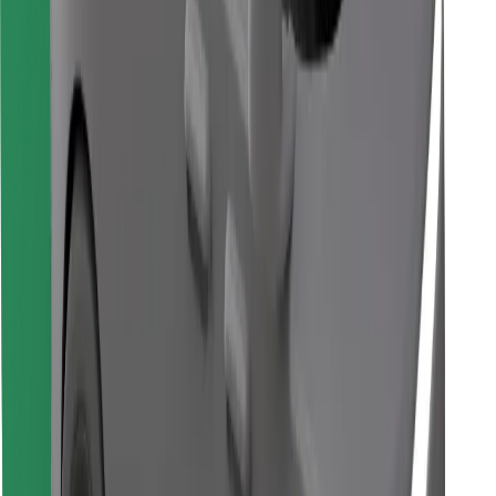
Завантажити застосунок Bolt
Знайди твою улюблену страву чи їжу!
Завантажити застосунок Bolt Food