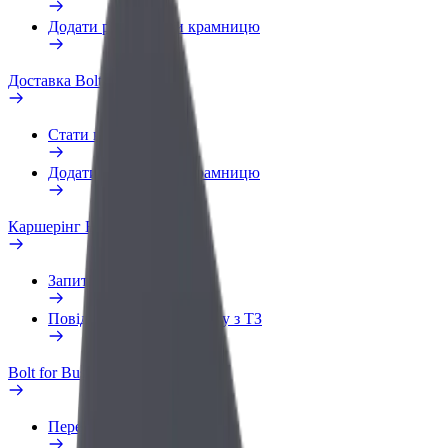
Додати ресторан чи крамницю
Доставка Bolt Food
Стати кур'єром
Додати ресторан чи крамницю
Каршерінг Bolt Drive
Запитання та відповіді
Повідомити про проблему з ТЗ
Bolt for Business
Переваги