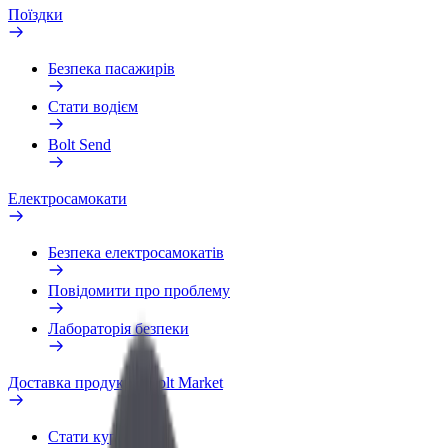
Поїздки
Безпека пасажирів
Стати водієм
Bolt Send
Електросамокати
Безпека електросамокатів
Повідомити про проблему
Лабораторія безпеки
Доставка продуктів Bolt Market
Стати кур'єром