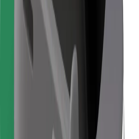
Для водіїв
Для кур'єрів
Доставка Bolt Food
Для власників автопарків
Для ресторанів
Bolt for Business
Інше
Постачальникам
Правила та Умови
Файли ку́кі
Безпека
Замовляй поїздку за лічені хвилини!