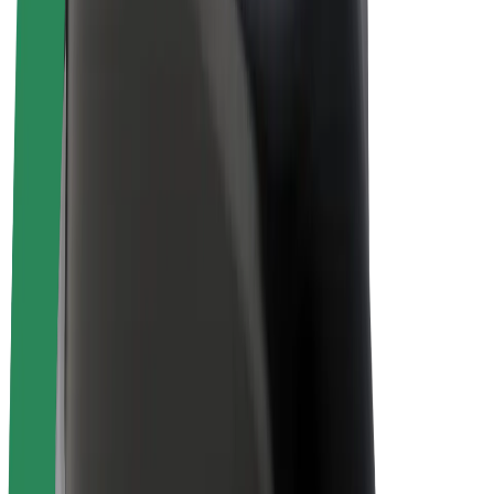
Bolt for Business
Електровелосипеди
Bolt Plus
Заробляйте з Bolt
Водієм
Заробіток водія
Кур'єром
Заробіток курʼєра
Партнери Bolt Food
Автопаркам
Франшиза
Компанія