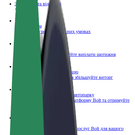
Запитання та відповіді
Стати водієм
Заробляйте гроші на власних умовах
Стати кур'єром
Доставляйте їжу та отримуйте виплати щотижня
Додати ресторан чи крамницю
Залучайте більше клієнтів та збільшуйте виторг
Зареєструватися як власник автопарку
Додайте Ваш автопарк на платформу Bolt та отримуйте
більше доходів
Bolt for Business
Масштабування продуктів та послуг Bolt для вашого
бізнесу