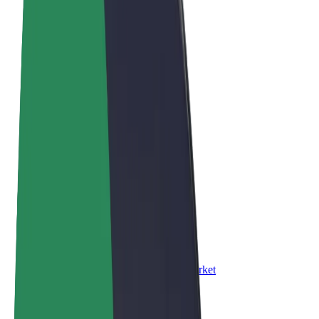
Правила та Умови
Конфіденційність
Файли ку́кі
© 2026 Bolt Technology OÜ
Сервіси
Поїздки
Електросамокати
Доставка продуктів Bolt Market
Доставка Bolt Food
Каршерінг Bolt Drive