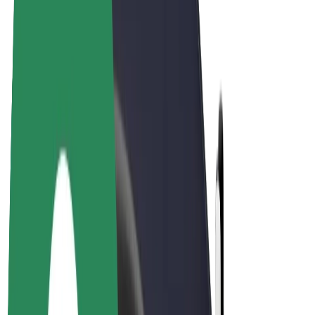
Bolt for Business
Електровелосипеди
Bolt Plus
Заробляйте з Bolt
Водієм
Заробіток водія
Кур'єром
Заробіток курʼєра
Партнери Bolt Food
Автопаркам
Франшиза
Компанія