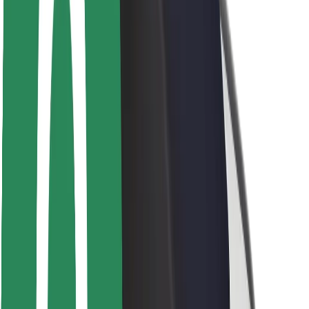
Безпека
Безпека пасажирів
Безпека водіїв
Безпека електросамокатів
Лабораторія безпеки
Міста
Розташування
Міські рішення
Аеропорти
Зарядні станції Bolt
Підтримка
Для пасажирів