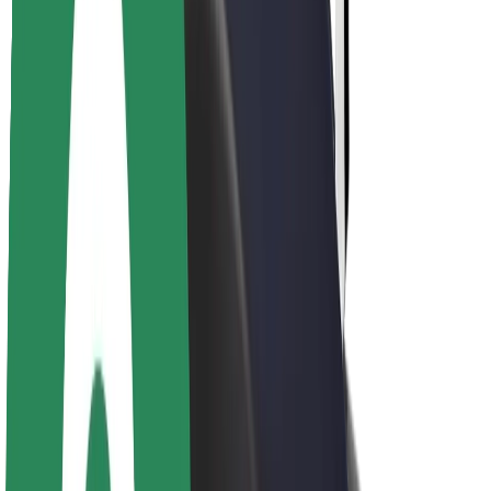
Кар'єра
Про компанію Bolt
Сталий розвиток у Bolt
Проєкт Нуль
Блог
Пресцентр
Правила використання бренду
Місія
Зв’язки з інвесторами
Керівництво
Бренд
Медіа
Урбаністичний фонд