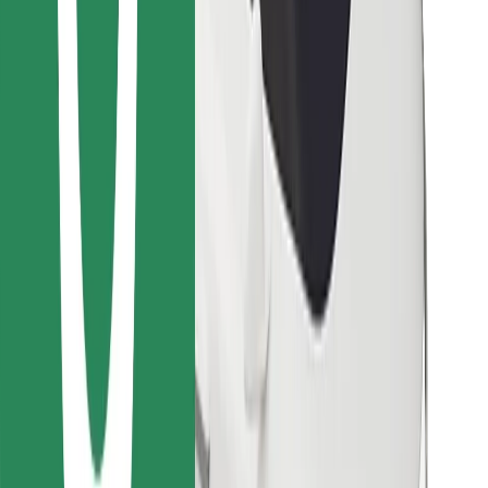
Завантажити застосунок Bolt
Знайди твою улюблену страву чи їжу!
Завантажити застосунок Bolt Food