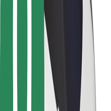
Для водіїв
Для кур'єрів
Доставка Bolt Food
Для власників автопарків
Для ресторанів
Bolt for Business
Інше
Постачальникам
Правила та Умови
Файли ку́кі
Безпека
Замовляй поїздку за лічені хвилини!