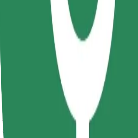
Орієнтовний час поїздки
8 хв
Орієнтовна відстань
2,2 км
Пасажирів
1-4
Орієнтовна вартість
14,80 RON
Comfort
Просторі поїздки з більшим простором для ніг та місцем для зб
Орієнтовний час поїздки
8 хв