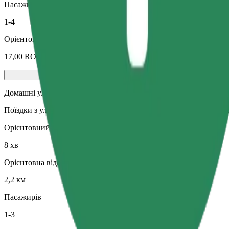
Пасажирів
1-4
Орієнтовна вартість
17,00 RON
Домашні улюбленці
Поїздки з улюбленцем. Собаки мають бути в наморднику, дрібні
Орієнтовний час поїздки
8 хв
Орієнтовна відстань
2,2 км
Пасажирів
1-3