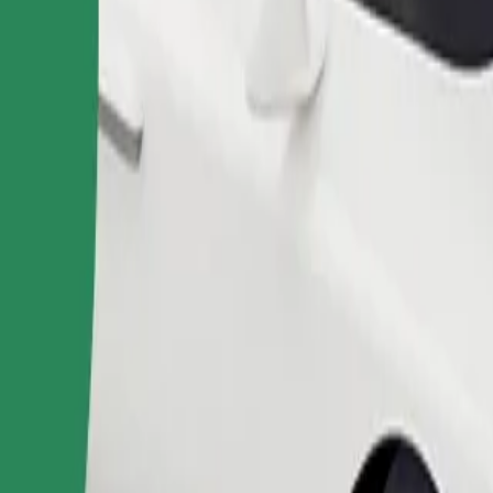
Замовити поїздку
ерігання речей