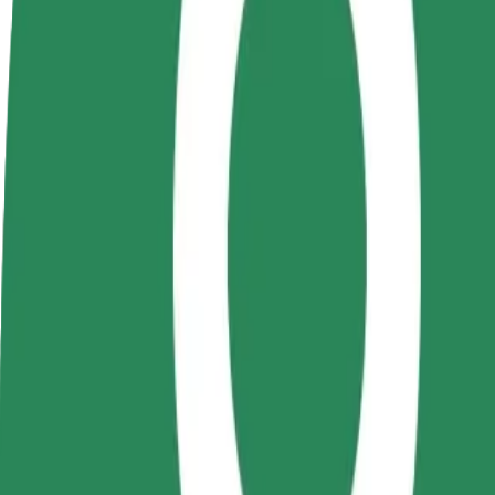
Стати водієм
Стати кур'єром
Дода
Заробляйте гроші на
Доставляйте їжу та отримуйте
кра
власних умовах
виплати щотижня
Залу
збіл
Як дістатися за маршрутом Cluj-Napoca train stati
Хочеш дістатися за маршрутом "Cluj-Napoca train station" – "Op
Від
Cluj-Napoca train station
До
Opera Maghiară Est
Зручність та комфорт — всього у декілька кліків!
Bolt
Надійні поїздки на повсякденних авто середнього класу.