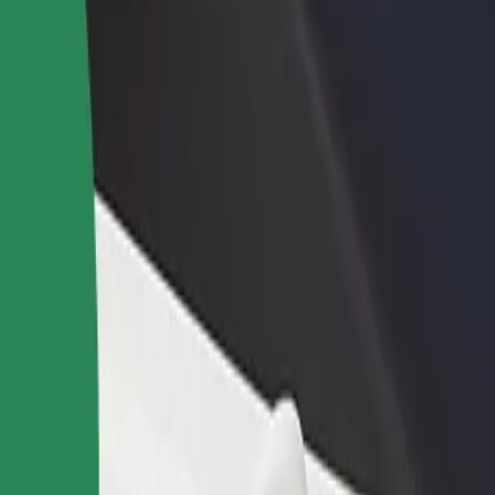
ти ресторан чи
Зареєструватися як власник автопарку
мницю
Додайте Ваш автопарк на платформу Bol
чайте більше клієнтів та
та отримуйте більше доходів
ьшуйте виторг
on – Opera Maghiară Est
era Maghiară Est"? Ознайомся з нашими сервісами та знайди ідеаль
Завантажити застосунок