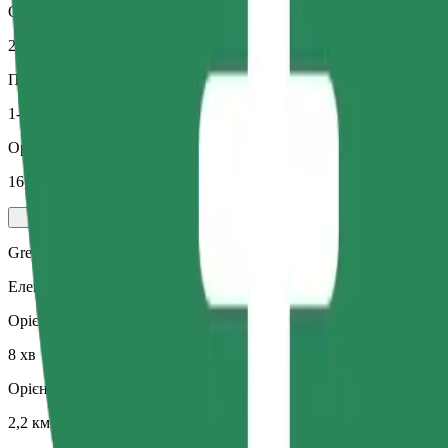
Орієнтовна відстань
2,2 км
Пасажирів
1-4
Орієнтовна вартість
16,80 RON
Green
Електричні та гібридні авто
Орієнтовний час поїздки
8 хв
Орієнтовна відстань
2,2 км