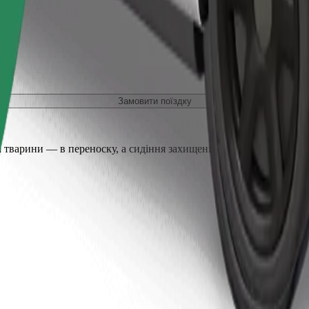
Замовити поїздку
 тварини — в переноску, а сидіння захищені ковдрою або підсти