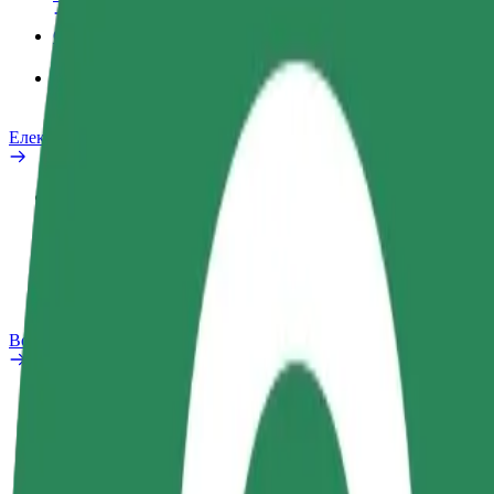
Сервіси
Bolt Food для корпоративних клієнтів
Електровелосипеди
Лабораторія безпеки
Повідомити про проблему
Запитання та відповіді
Bolt Plus
Переваги
Як приєднатися
Запитання та відповіді