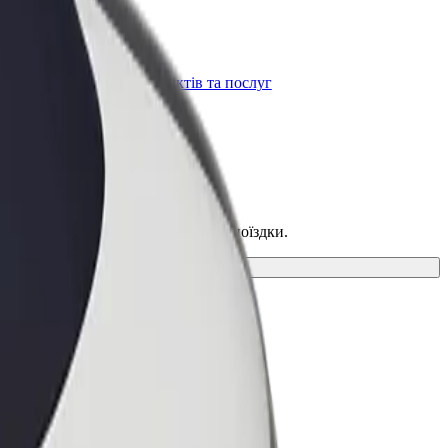
Bolt for Business
t
Масштабування продуктів та послуг
Bolt для вашого бізнесу
ний спосіб пересування для своєї поїздки.