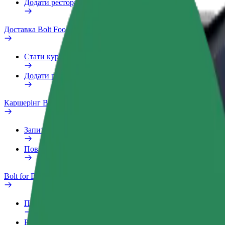
Додати ресторан чи крамницю
Доставка Bolt Food
Стати кур'єром
Додати ресторан чи крамницю
Каршерінг Bolt Drive
Запитання та відповіді
Повідомити про проблему з ТЗ
Bolt for Business
Переваги
Робочий обліковий запис