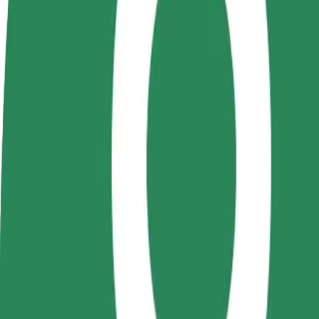
Стати водієм
Стати кур'єром
Дода
Заробляйте гроші на
Доставляйте їжу та отримуйте
кра
власних умовах
виплати щотижня
Залу
збіл
Як дістатися за маршрутом Unirii Square – Untold
Хочеш дістатися за маршрутом "Unirii Square" – "Untold"? Озна
Від
Unirii Square
До
Untold
Зручність та комфорт — всього у декілька кліків!
Bolt
Надійні поїздки на повсякденних авто середнього класу.