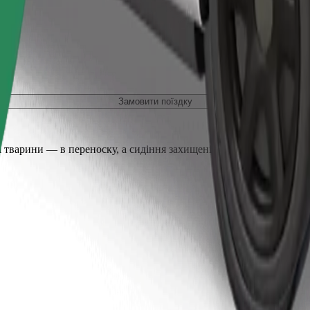
Замовити поїздку
 тварини — в переноску, а сидіння захищені ковдрою або підсти