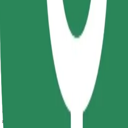
Орієнтовний час поїздки
8 хв
Орієнтовна відстань
2,1 км
Пасажирів
1-4
Орієнтовна вартість
14,60 RON
Comfort
Просторі поїздки з більшим простором для ніг та місцем для зб
Орієнтовний час поїздки
8 хв