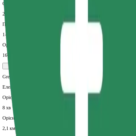
Орієнтовна відстань
2,1 км
Пасажирів
1-4
Орієнтовна вартість
16,50 RON
Green
Електричні та гібридні авто
Орієнтовний час поїздки
8 хв
Орієнтовна відстань
2,1 км