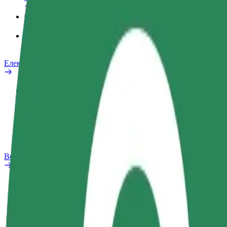
Сервіси
Bolt Food для корпоративних клієнтів
Електровелосипеди
Лабораторія безпеки
Повідомити про проблему
Запитання та відповіді
Bolt Plus
Переваги
Як приєднатися
Запитання та відповіді