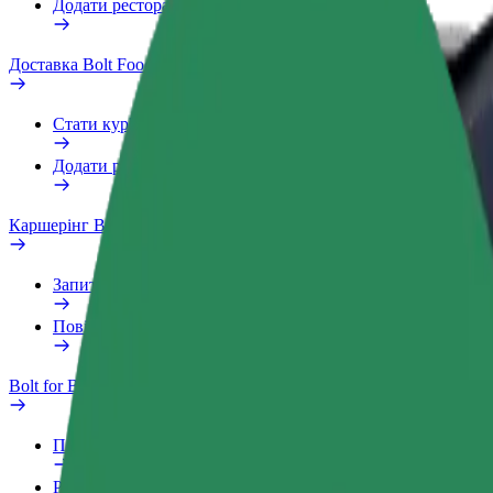
Додати ресторан чи крамницю
Доставка Bolt Food
Стати кур'єром
Додати ресторан чи крамницю
Каршерінг Bolt Drive
Запитання та відповіді
Повідомити про проблему з ТЗ
Bolt for Business
Переваги
Робочий обліковий запис