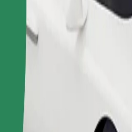
Замовити поїздку
ерігання речей