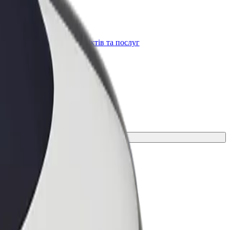
Bolt for Business
t
Масштабування продуктів та послуг
Bolt для вашого бізнесу
 для своєї поїздки.