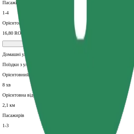
Пасажирів
1-4
Орієнтовна вартість
16,80 RON
Домашні улюбленці
Поїздки з улюбленцем. Собаки мають бути в наморднику, дрібні
Орієнтовний час поїздки
8 хв
Орієнтовна відстань
2,1 км
Пасажирів
1-3