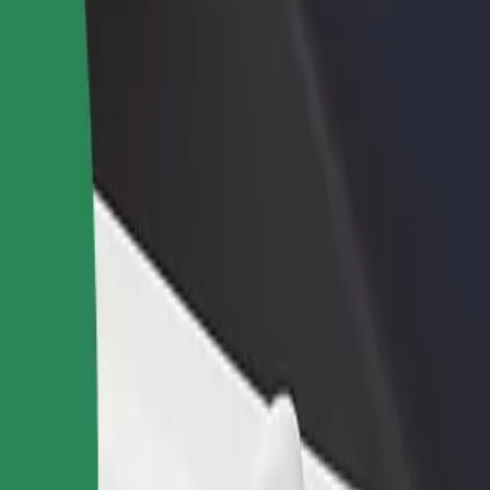
ти ресторан чи
Зареєструватися як власник автопарку
мницю
Додайте Ваш автопарк на платформу Bol
чайте більше клієнтів та
та отримуйте більше доходів
ьшуйте виторг
йомся з нашими сервісами та знайди ідеальний спосіб пересування
Завантажити застосунок