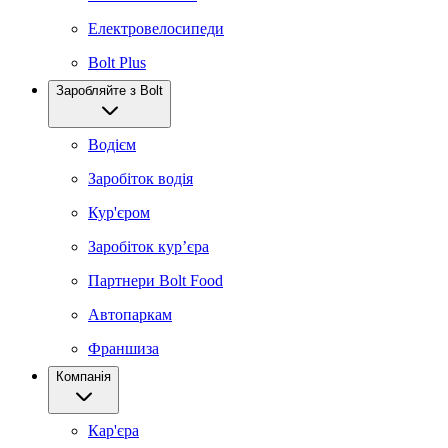
Електровелосипеди
Bolt Plus
Заробляйте з Bolt
Водієм
Заробіток водія
Кур'єром
Заробіток курʼєра
Партнери Bolt Food
Автопаркам
Франшиза
Компанія
Кар'єра