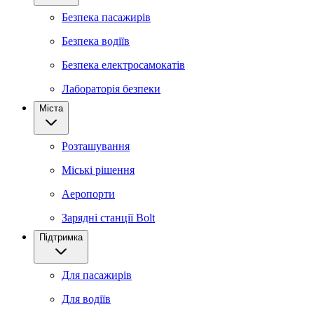
Безпека пасажирів
Безпека водіїв
Безпека електросамокатів
Лабораторія безпеки
Міста
Розташування
Міські рішення
Аеропорти
Зарядні станції Bolt
Підтримка
Для пасажирів
Для водіїв