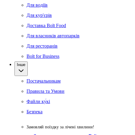
Для водіїв
Для кур'єрів
Доставка Bolt Food
Для власників автопарків
Для ресторанів
Bolt for Business
Інше
Постачальникам
Правила та Умови
Файли ку́кі
Безпека
Замовляй поїздку за лічені хвилини!