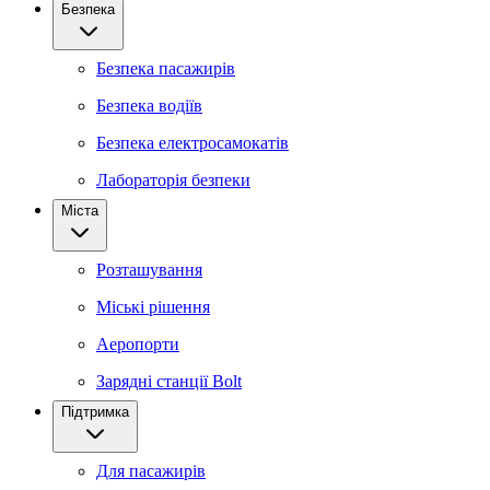
Безпека
Безпека пасажирів
Безпека водіїв
Безпека електросамокатів
Лабораторія безпеки
Міста
Розташування
Міські рішення
Аеропорти
Зарядні станції Bolt
Підтримка
Для пасажирів