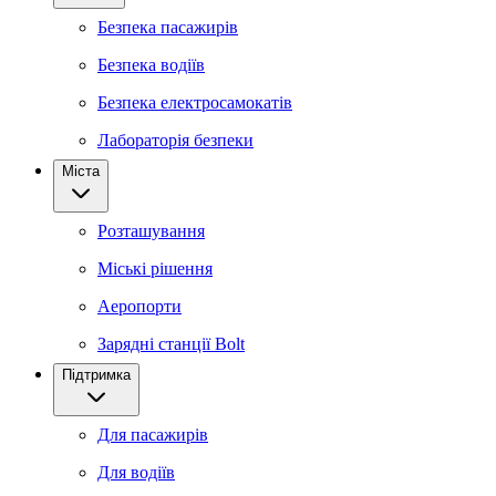
Безпека пасажирів
Безпека водіїв
Безпека електросамокатів
Лабораторія безпеки
Міста
Розташування
Міські рішення
Аеропорти
Зарядні станції Bolt
Підтримка
Для пасажирів
Для водіїв