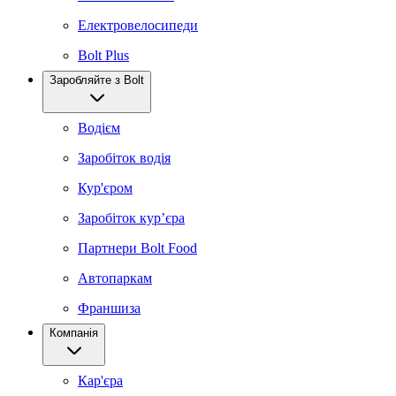
Електровелосипеди
Bolt Plus
Заробляйте з Bolt
Водієм
Заробіток водія
Кур'єром
Заробіток курʼєра
Партнери Bolt Food
Автопаркам
Франшиза
Компанія
Кар'єра