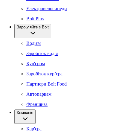
Електровелосипеди
Bolt Plus
Заробляйте з Bolt
Водієм
Заробіток водія
Кур'єром
Заробіток курʼєра
Партнери Bolt Food
Автопаркам
Франшиза
Компанія
Кар'єра