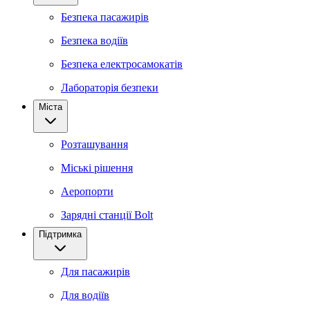
Безпека пасажирів
Безпека водіїв
Безпека електросамокатів
Лабораторія безпеки
Міста
Розташування
Міські рішення
Аеропорти
Зарядні станції Bolt
Підтримка
Для пасажирів
Для водіїв