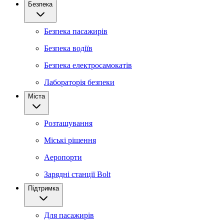
Безпека
Безпека пасажирів
Безпека водіїв
Безпека електросамокатів
Лабораторія безпеки
Міста
Розташування
Міські рішення
Аеропорти
Зарядні станції Bolt
Підтримка
Для пасажирів