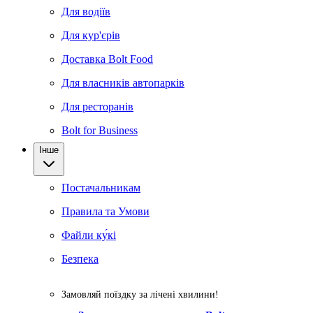
Для водіїв
Для кур'єрів
Доставка Bolt Food
Для власників автопарків
Для ресторанів
Bolt for Business
Інше
Постачальникам
Правила та Умови
Файли ку́кі
Безпека
Замовляй поїздку за лічені хвилини!