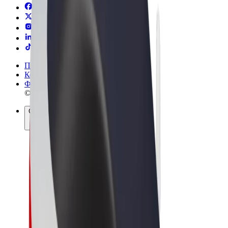
Правила та Умови
Конфіденційність
Файли ку́кі
© 2026 Bolt Technology OÜ
Сервіси
Поїздки
Електросамокати
Доставка продуктів Bolt Market
Доставка Bolt Food
Каршерінг Bolt Drive
Bolt for Business