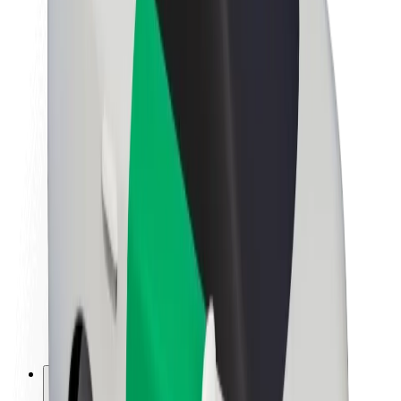
Про компанію Bolt
Сталий розвиток у Bolt
Проєкт Нуль
Блог
Пресцентр
Правила використання бренду
Місія
Зв’язки з інвесторами
Керівництво
Бренд
Медіа
Урбаністичний фонд
Безпека