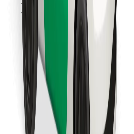
Знайди твою улюблену страву чи їжу!
Завантажити застосунок Bolt Food