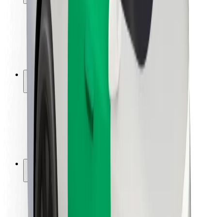
Безпека пасажирів
Безпека водіїв
Безпека електросамокатів
Лабораторія безпеки
Міста
Розташування
Міські рішення
Аеропорти
Зарядні станції Bolt
Підтримка
Для пасажирів
Для водіїв