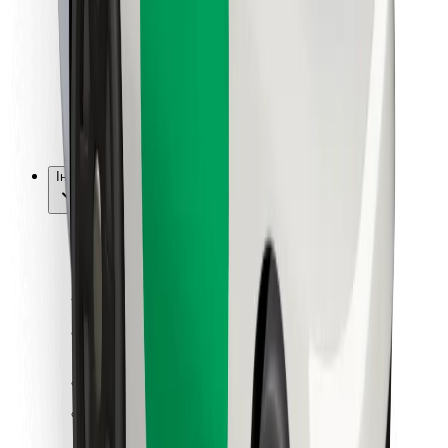
Для кур'єрів
Доставка Bolt Food
Для власників автопарків
Для ресторанів
Bolt for Business
Інше
Постачальникам
Правила та Умови
Файли ку́кі
Безпека
Замовляй поїздку за лічені хвилини!
Завантажити застосунок Bolt