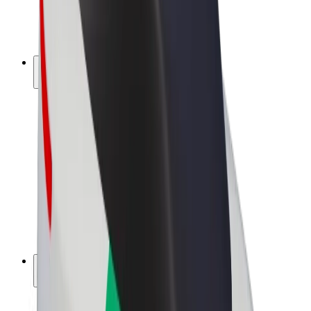
Електровелосипеди
Bolt Plus
Заробляйте з Bolt
Водієм
Заробіток водія
Кур'єром
Заробіток курʼєра
Партнери Bolt Food
Автопаркам
Франшиза
Компанія
Кар'єра