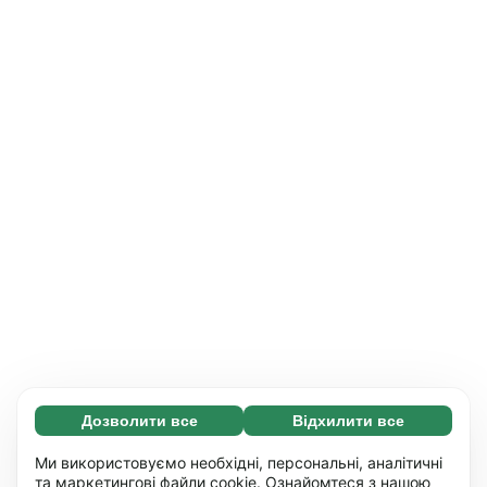
Дозволити все
Відхилити все
Обов'язкові (65)
Ці файли необхідні для того, щоб ви могли
Дізнатися більше
Ми використовуємо необхідні, персональні, аналітичні
переміщатися по сайту і використовувати
та маркетингові файли cookie. Ознайомтеся з нашою