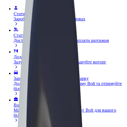
Стати водієм
Заробляйте гроші на власних умовах
Стати кур'єром
Доставляйте їжу та отримуйте виплати щотижня
Додати ресторан чи крамницю
Залучайте більше клієнтів та збільшуйте виторг
Зареєструватися як власник автопарку
Додайте Ваш автопарк на платформу Bolt та отримуйте
більше доходів
Bolt for Business
Масштабування продуктів та послуг Bolt для вашого
бізнесу