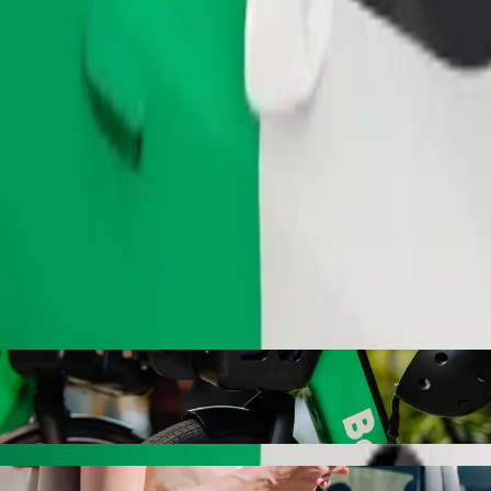
Замовити поїздку
або електровелосипеди
 до Bradlec, Obecní úřad, викликавши авт