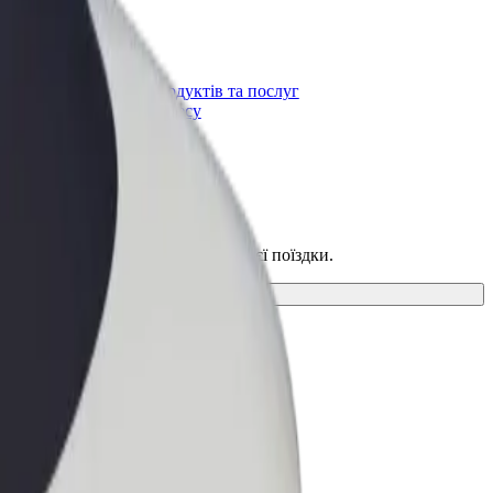
Bolt for Business
t
Масштабування продуктів та послуг
Bolt для вашого бізнесу
льний спосіб пересування для своєї поїздки.