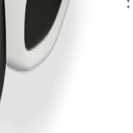
. Млада Болеслав.