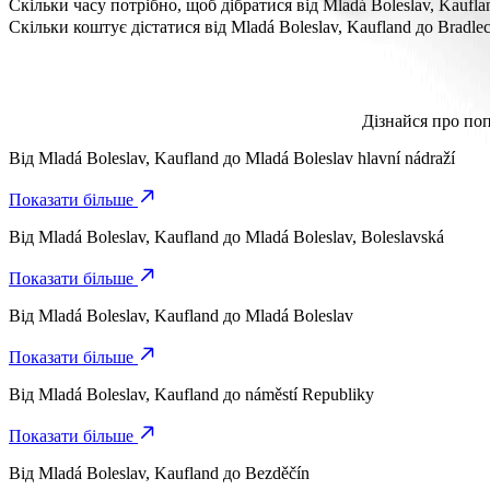
Відстань від Mladá Boleslav, Kaufland до Bradlec, Obecní úřad с
Скільки часу потрібно, щоб дібратися від Mladá Boleslav, Kauflan
Потрібно близько 7 хв, щоб дібратися від Mladá Boleslav, Kaufla
Скільки коштує дістатися від Mladá Boleslav, Kaufland до Bradlec
Вартість поїздки від Mladá Boleslav, Kaufland до Bradlec, Obec
Дізнайся про поп
Від
Mladá Boleslav, Kaufland
до
Mladá Boleslav hlavní nádraží
Показати більше
Від
Mladá Boleslav, Kaufland
до
Mladá Boleslav, Boleslavská
Показати більше
Від
Mladá Boleslav, Kaufland
до
Mladá Boleslav
Показати більше
Від
Mladá Boleslav, Kaufland
до
náměstí Republiky
Показати більше
Від
Mladá Boleslav, Kaufland
до
Bezděčín