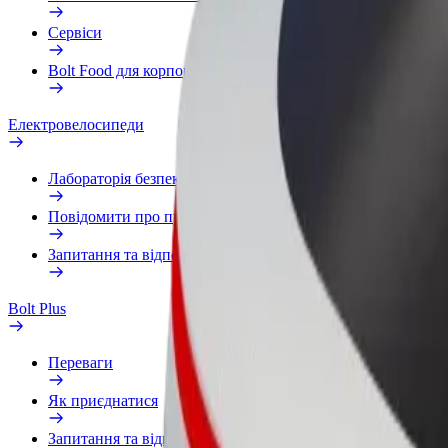
Сервіси
Bolt Food для корпоративних клієнтів
Електровелосипеди
Лабораторія безпеки
Повідомити про проблему
Запитання та відповіді
Bolt Plus
Переваги
Як приєднатися
Запитання та відповіді