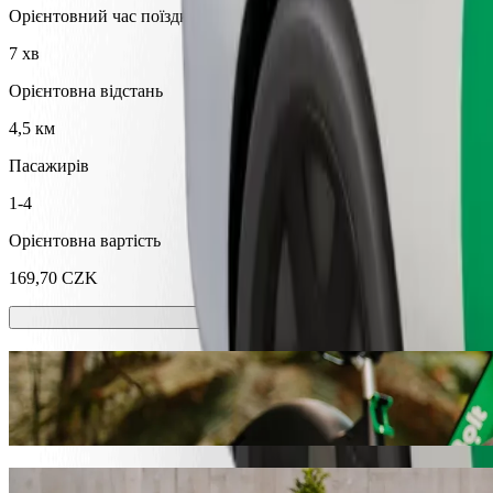
Орієнтовний час поїздки
7 хв
Орієнтовна відстань
4,5 км
Пасажирів
1-4
Орієнтовна вартість
169,70 CZK
Самокати або електровелосипеди?
Подорожуй містом Млада Болеслав, використовуючи самокати 
Завантажити Bolt
Діставайся від Mladá Boleslav, Kaufland