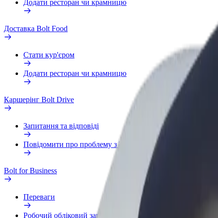
Додати ресторан чи крамницю
Доставка Bolt Food
Стати кур'єром
Додати ресторан чи крамницю
Каршерінг Bolt Drive
Запитання та відповіді
Повідомити про проблему з ТЗ
Bolt for Business
Переваги
Робочий обліковий запис