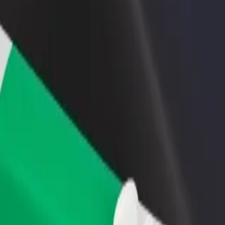
ти ресторан чи
Зареєструватися як власник автопарку
мницю
Додайте Ваш автопарк на платформу Bol
чайте більше клієнтів та
та отримуйте більше доходів
ьшуйте виторг
nd – Bradlec, Obecní úřad
dlec, Obecní úřad"? Ознайомся з нашими сервісами та знайди ідеа
Завантажити застосунок