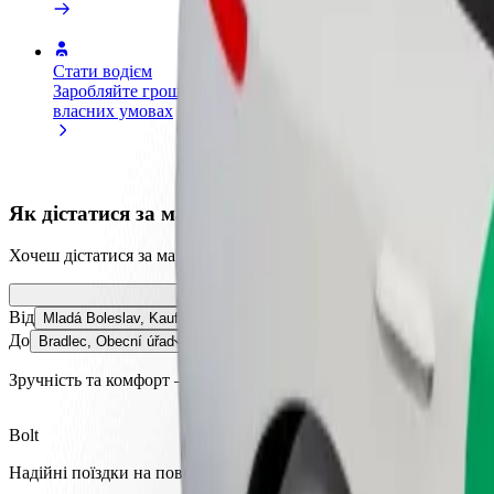
Стати водієм
Стати кур'єром
Дода
Заробляйте гроші на
Доставляйте їжу та отримуйте
кра
власних умовах
виплати щотижня
Залу
збіл
Як дістатися за маршрутом Mladá Boleslav, Kaufla
Хочеш дістатися за маршрутом "Mladá Boleslav, Kaufland" – "Bra
Від
Mladá Boleslav, Kaufland
До
Bradlec, Obecní úřad
Зручність та комфорт — всього у декілька кліків!
Bolt
Надійні поїздки на повсякденних авто середнього класу.