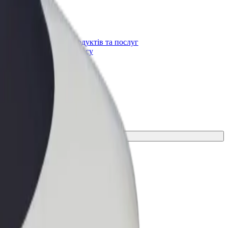
Bolt for Business
t
Масштабування продуктів та послуг
Bolt для вашого бізнесу
ування для своєї поїздки.