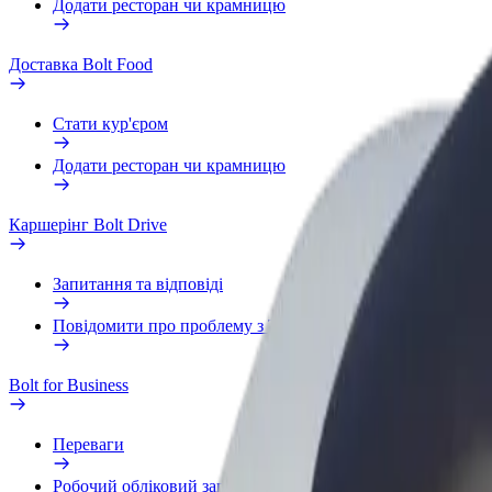
Додати ресторан чи крамницю
Доставка Bolt Food
Стати кур'єром
Додати ресторан чи крамницю
Каршерінг Bolt Drive
Запитання та відповіді
Повідомити про проблему з ТЗ
Bolt for Business
Переваги
Робочий обліковий запис