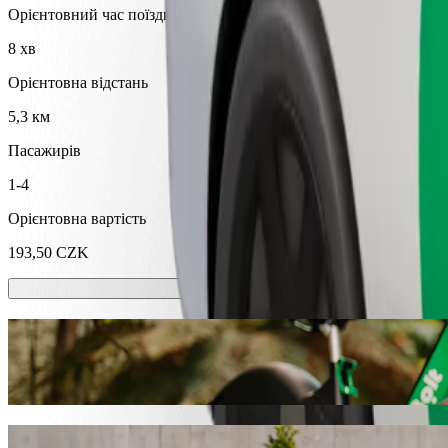
Орієнтовний час поїздки
8 хв
Орієнтовна відстань
5,3 км
Пасажирів
1-4
Орієнтовна вартість
193,50 CZK
Самокати або електровелосипеди?
Подорожуй містом Млада Болеслав, використовуючи самокати 
Завантажити Bolt
Діставайся від Na Radouči до Mladá Bole