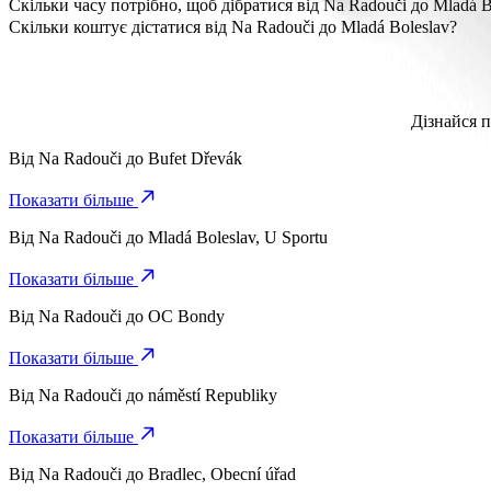
Відстань від Na Radouči до Mladá Boleslav становить приблизно 
Скільки часу потрібно, щоб дібратися від Na Radouči до Mladá B
Потрібно близько 8 хв, щоб дібратися від Na Radouči до Mladá B
Скільки коштує дістатися від Na Radouči до Mladá Boleslav?
Вартість поїздки від Na Radouči до Mladá Boleslav з Bolt стан
Дізнайся п
Від
Na Radouči
до
Bufet Dřevák
Показати більше
Від
Na Radouči
до
Mladá Boleslav, U Sportu
Показати більше
Від
Na Radouči
до
OC Bondy
Показати більше
Від
Na Radouči
до
náměstí Republiky
Показати більше
Від
Na Radouči
до
Bradlec, Obecní úřad