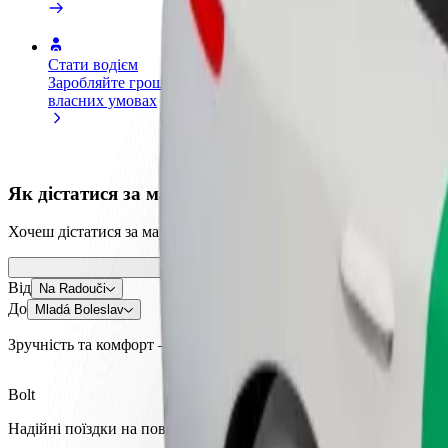
Стати водієм
Стати кур'єром
Дода
Заробляйте гроші на
Доставляйте їжу та отримуйте
кра
власних умовах
виплати щотижня
Залу
збіл
Як дістатися за маршрутом Na Radouči – Mladá Bo
Хочеш дістатися за маршрутом "Na Radouči" – "Mladá Boleslav"?
Від
Na Radouči
До
Mladá Boleslav
Зручність та комфорт — всього у декілька кліків!
Bolt
Надійні поїздки на повсякденних авто середнього класу.