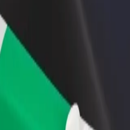
ти ресторан чи
Зареєструватися як власник автопарку
мницю
Додайте Ваш автопарк на платформу Bol
чайте більше клієнтів та
та отримуйте більше доходів
ьшуйте виторг
leslav
 Ознайомся з нашими сервісами та знайди ідеальний спосіб перес
Завантажити застосунок