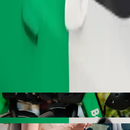
Замовити поїздку
або електровелосипеди
slav, викликавши авто в Bolt