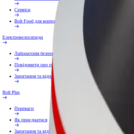
Сервіси
Bolt Food для корпоративних клієнтів
Електровелосипеди
Лабораторія безпеки
Повідомити про проблему
Запитання та відповіді
Bolt Plus
Переваги
Як приєднатися
Запитання та відповіді