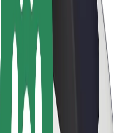
Безпека
Безпека пасажирів
Безпека водіїв
Безпека електросамокатів
Лабораторія безпеки
Міста
Розташування
Міські рішення
Аеропорти
Зарядні станції Bolt
Підтримка
Для пасажирів