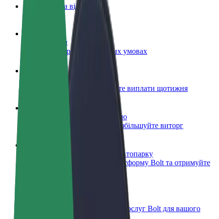
Запитання та відповіді
Стати водієм
Заробляйте гроші на власних умовах
Стати кур'єром
Доставляйте їжу та отримуйте виплати щотижня
Додати ресторан чи крамницю
Залучайте більше клієнтів та збільшуйте виторг
Зареєструватися як власник автопарку
Додайте Ваш автопарк на платформу Bolt та отримуйте
більше доходів
Bolt for Business
Масштабування продуктів та послуг Bolt для вашого
бізнесу