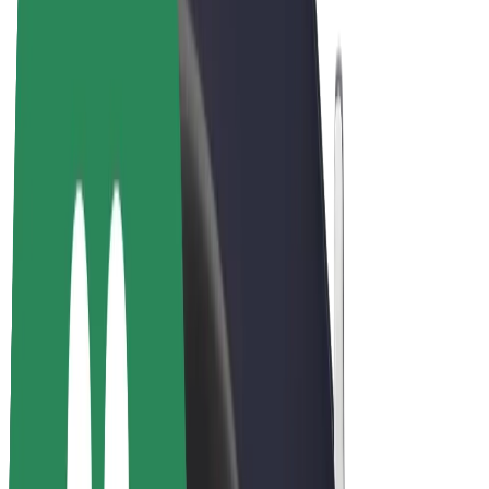
Bolt for Business
Електровелосипеди
Bolt Plus
Заробляйте з Bolt
Водієм
Заробіток водія
Кур'єром
Заробіток курʼєра
Партнери Bolt Food
Автопаркам
Франшиза
Компанія