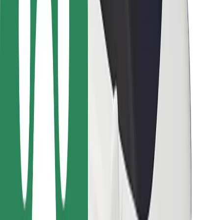
Для водіїв
Для кур'єрів
Доставка Bolt Food
Для власників автопарків
Для ресторанів
Bolt for Business
Інше
Постачальникам
Правила та Умови
Файли ку́кі
Безпека
Замовляй поїздку за лічені хвилини!