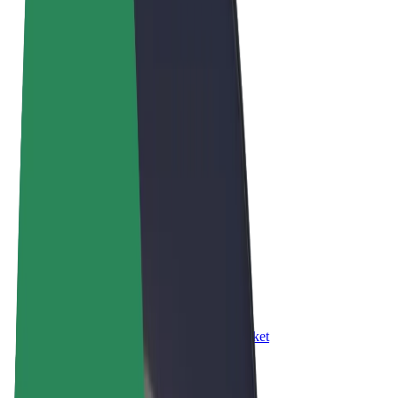
Правила та Умови
Конфіденційність
Файли ку́кі
© 2026 Bolt Technology OÜ
Сервіси
Поїздки
Електросамокати
Доставка продуктів Bolt Market
Доставка Bolt Food
Каршерінг Bolt Drive