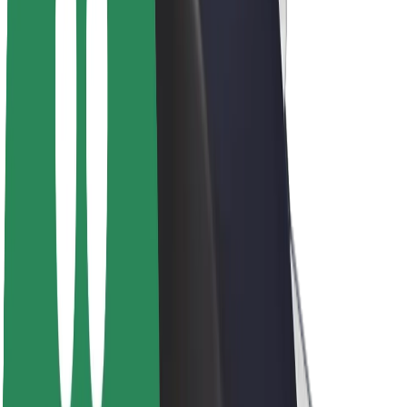
Кар'єра
Про компанію Bolt
Сталий розвиток у Bolt
Проєкт Нуль
Блог
Пресцентр
Правила використання бренду
Місія
Зв’язки з інвесторами
Керівництво
Бренд
Медіа
Урбаністичний фонд