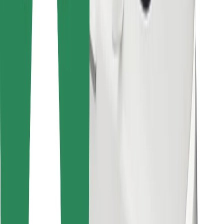
Завантажити застосунок Bolt
Знайди твою улюблену страву чи їжу!
Завантажити застосунок Bolt Food