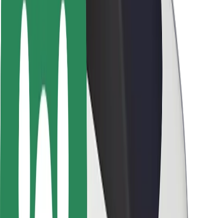
Безпека
Безпека пасажирів
Безпека водіїв
Безпека електросамокатів
Лабораторія безпеки
Міста
Розташування
Міські рішення
Аеропорти
Зарядні станції Bolt
Підтримка
Для пасажирів