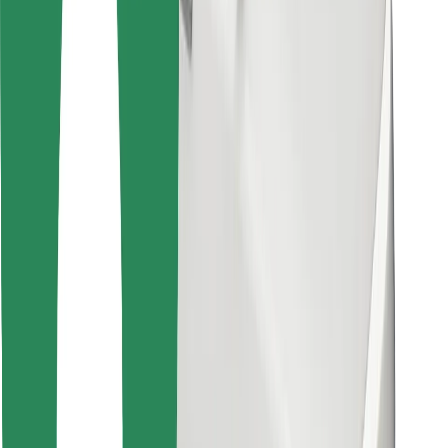
Завантажити застосунок Bolt
Знайди твою улюблену страву чи їжу!
Завантажити застосунок Bolt Food