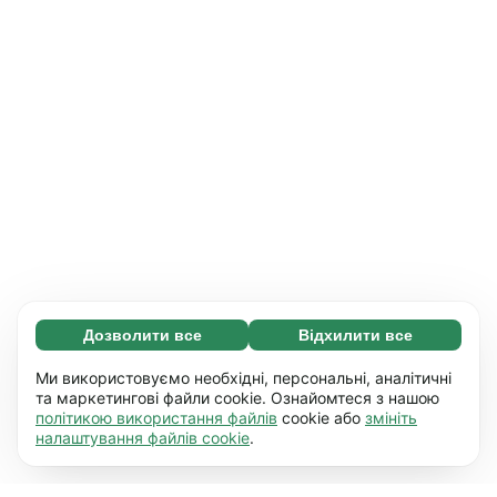
Дозволити все
Відхилити все
Обов'язкові (65)
Ці файли необхідні для того, щоб ви могли
Дізнатися більше
Ми використовуємо необхідні, персональні, аналітичні
переміщатися по сайту і використовувати
та маркетингові файли cookie. Ознайомтеся з нашою
політикою використання файлів
cookie або
змініть
його основні функції, наприклад, перехід між
Уподобання (17)
налаштування файлів cookie
.
сторінками. Без них сайт не буде правильно
Завдяки роботі файлів цього типу наш сайт
Дізнатися більше
працювати.
Детальніше
запам'ятовує дані про те, як ви його