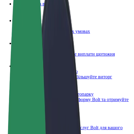
Запитання та відповіді
Стати водієм
Заробляйте гроші на власних умовах
Стати кур'єром
Доставляйте їжу та отримуйте виплати щотижня
Додати ресторан чи крамницю
Залучайте більше клієнтів та збільшуйте виторг
Зареєструватися як власник автопарку
Додайте Ваш автопарк на платформу Bolt та отримуйте
більше доходів
Bolt for Business
Масштабування продуктів та послуг Bolt для вашого
бізнесу