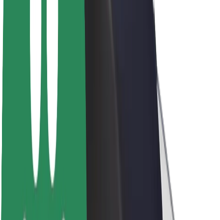
Кар'єра
Про компанію Bolt
Сталий розвиток у Bolt
Проєкт Нуль
Блог
Пресцентр
Правила використання бренду
Місія
Зв’язки з інвесторами
Керівництво
Бренд
Медіа
Урбаністичний фонд