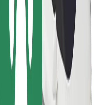
Для водіїв
Для кур'єрів
Доставка Bolt Food
Для власників автопарків
Для ресторанів
Bolt for Business
Інше
Постачальникам
Правила та Умови
Файли ку́кі
Безпека
Замовляй поїздку за лічені хвилини!