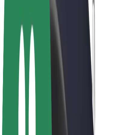
Bolt for Business
Електровелосипеди
Bolt Plus
Заробляйте з Bolt
Водієм
Заробіток водія
Кур'єром
Заробіток курʼєра
Партнери Bolt Food
Автопаркам
Франшиза
Компанія