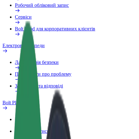
Робочий обліковий запис
Сервіси
Bolt Food для корпоративних клієнтів
Електровелосипеди
Лабораторія безпеки
Повідомити про проблему
Запитання та відповіді
Bolt Plus
Переваги
Як приєднатися