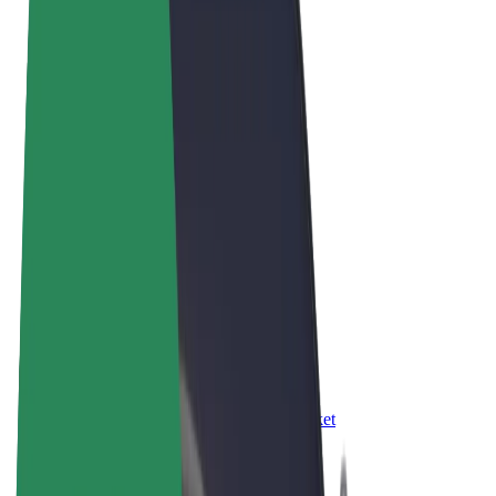
Правила та Умови
Конфіденційність
Файли ку́кі
© 2026 Bolt Technology OÜ
Сервіси
Поїздки
Електросамокати
Доставка продуктів Bolt Market
Доставка Bolt Food
Каршерінг Bolt Drive