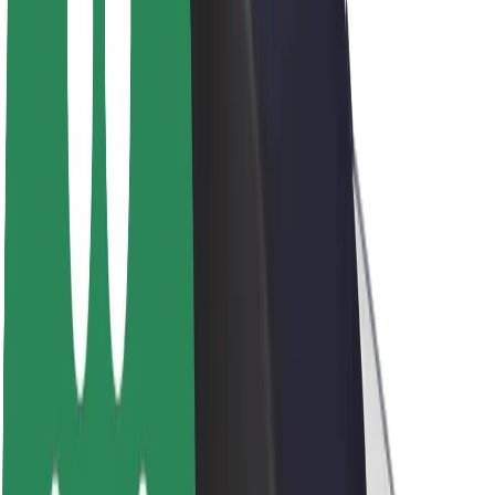
Про компанію Bolt
Сталий розвиток у Bolt
Проєкт Нуль
Блог
Пресцентр
Правила використання бренду
Місія
Зв’язки з інвесторами
Керівництво
Бренд
Медіа
Урбаністичний фонд
Безпека