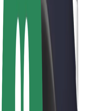
Електровелосипеди
Bolt Plus
Заробляйте з Bolt
Водієм
Заробіток водія
Кур'єром
Заробіток курʼєра
Партнери Bolt Food
Автопаркам
Франшиза
Компанія
Кар'єра