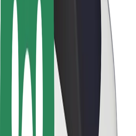
Безпека пасажирів
Безпека водіїв
Безпека електросамокатів
Лабораторія безпеки
Міста
Розташування
Міські рішення
Аеропорти
Зарядні станції Bolt
Підтримка
Для пасажирів
Для водіїв