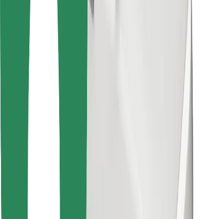
Знайди твою улюблену страву чи їжу!
Завантажити застосунок Bolt Food