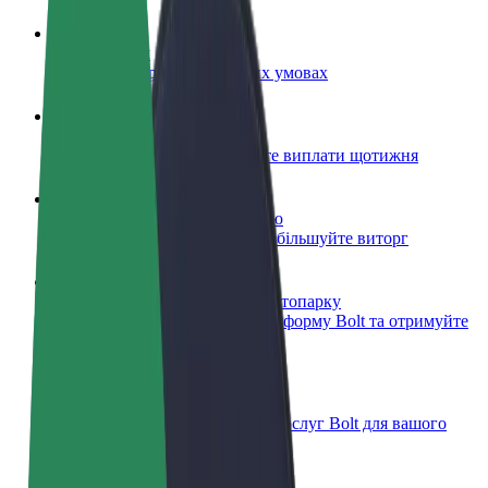
Стати водієм
Заробляйте гроші на власних умовах
Стати кур'єром
Доставляйте їжу та отримуйте виплати щотижня
Додати ресторан чи крамницю
Залучайте більше клієнтів та збільшуйте виторг
Зареєструватися як власник автопарку
Додайте Ваш автопарк на платформу Bolt та отримуйте
більше доходів
Bolt for Business
Масштабування продуктів та послуг Bolt для вашого
бізнесу