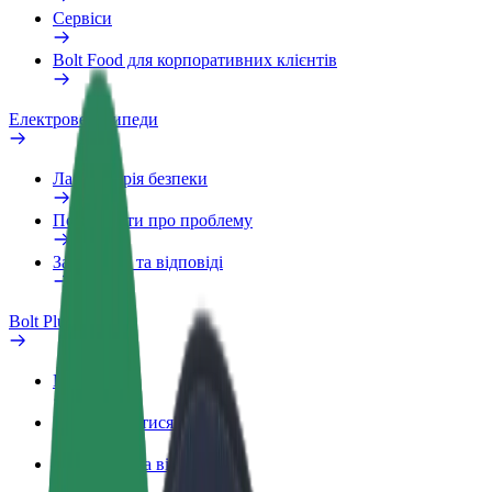
Сервіси
Bolt Food для корпоративних клієнтів
Електровелосипеди
Лабораторія безпеки
Повідомити про проблему
Запитання та відповіді
Bolt Plus
Переваги
Як приєднатися
Запитання та відповіді