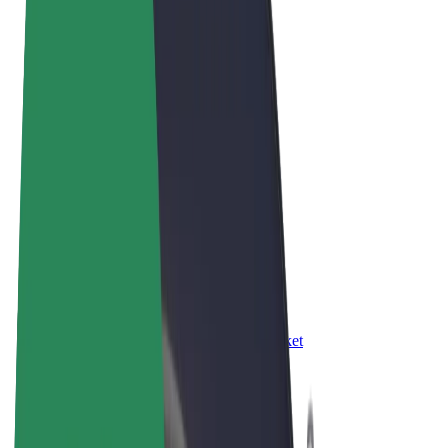
Правила та Умови
Конфіденційність
Файли ку́кі
© 2026 Bolt Technology OÜ
Сервіси
Поїздки
Електросамокати
Доставка продуктів Bolt Market
Доставка Bolt Food
Каршерінг Bolt Drive
Bolt for Business