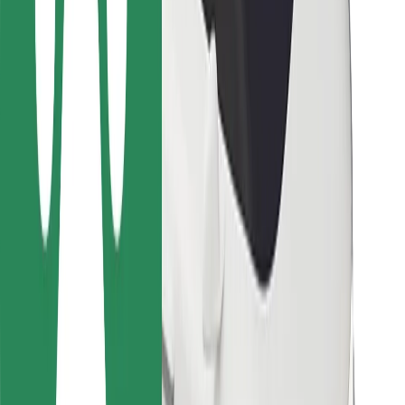
Для кур'єрів
Доставка Bolt Food
Для власників автопарків
Для ресторанів
Bolt for Business
Інше
Постачальникам
Правила та Умови
Файли ку́кі
Безпека
Замовляй поїздку за лічені хвилини!
Завантажити застосунок Bolt