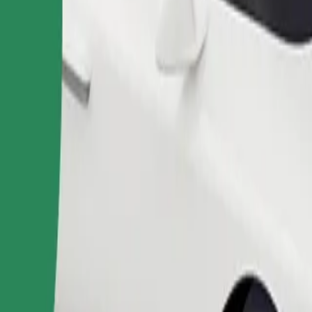
Замовити поїздку
иблизно 10–30 кг). Уточни у водія точні обмеження за віком, ваг