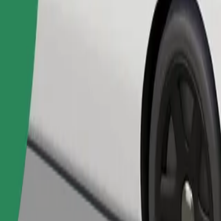
Замовити поїздку
ерігання речей