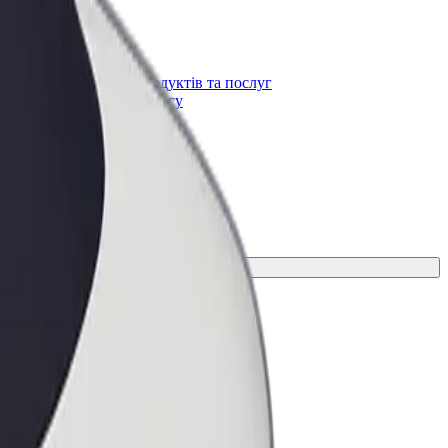
Bolt for Business
t
Масштабування продуктів та послуг
Bolt для вашого бізнесу
 для своєї поїздки.