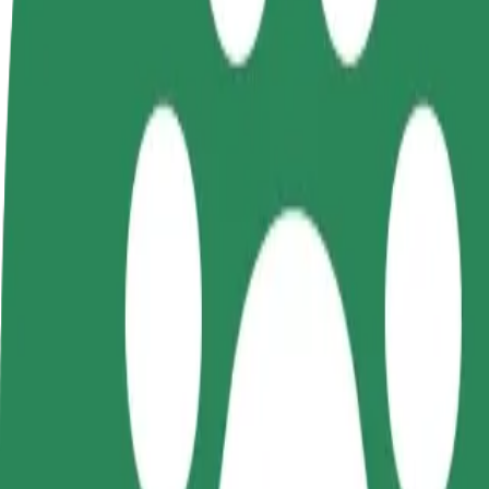
Стати водієм
Стати кур'єром
Дода
Заробляйте гроші на
Доставляйте їжу та отримуйте
кра
власних умовах
виплати щотижня
Залу
збіл
Як дістатися за маршрутом Sõmeru – Vaala keskus
Хочеш дістатися за маршрутом "Sõmeru" – "Vaala keskus"? Ознай
Від
Sõmeru
До
Vaala keskus
Зручність та комфорт — всього у декілька кліків!
Bolt
Надійні поїздки на повсякденних авто середнього класу.