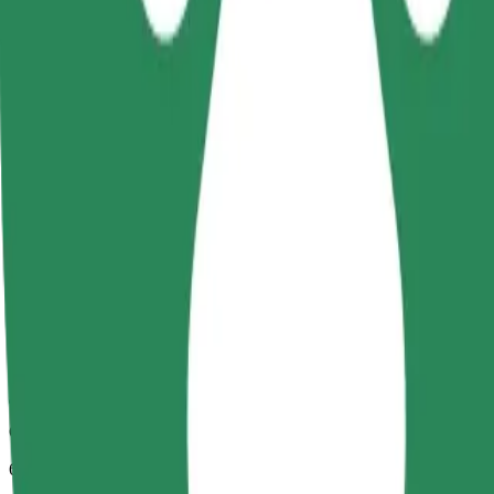
Орієнтовний час поїздки
6 хв
Орієнтовна відстань
4 км
Пасажирів
1-4
Орієнтовна вартість
5,40 EUR
Дитяче крісло
Дитяче крісло з ременями безпеки для дітей віком 2–6 років (пр
Орієнтовний час поїздки
6 хв