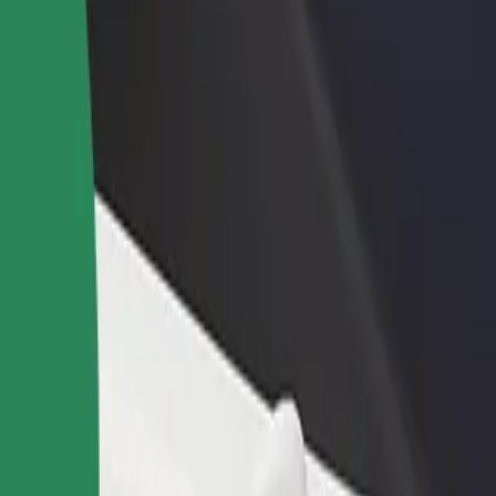
ти ресторан чи
Зареєструватися як власник автопарку
мницю
Додайте Ваш автопарк на платформу Bol
чайте більше клієнтів та
та отримуйте більше доходів
ьшуйте виторг
омся з нашими сервісами та знайди ідеальний спосіб пересування
Завантажити застосунок