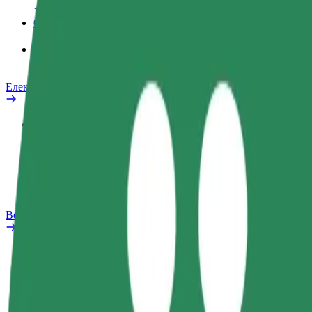
Сервіси
Bolt Food для корпоративних клієнтів
Електровелосипеди
Лабораторія безпеки
Повідомити про проблему
Запитання та відповіді
Bolt Plus
Переваги
Як приєднатися
Запитання та відповіді