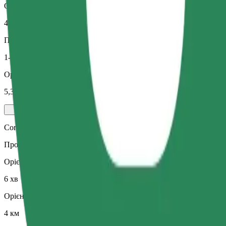
Орієнтовна відстань
4 км
Пасажирів
1-3
Орієнтовна вартість
5,30 EUR
Comfort
Просторі поїздки з більшим простором для ніг та місцем для зб
Орієнтовний час поїздки
6 хв
Орієнтовна відстань
4 км