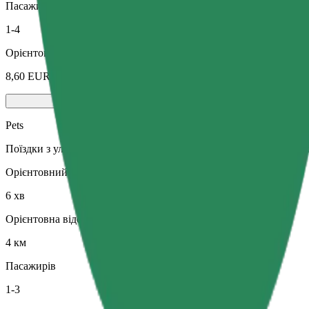
Пасажирів
1-4
Орієнтовна вартість
8,60 EUR
Pets
Поїздки з улюбленцем. Собаки мають бути в наморднику, дрібні
Орієнтовний час поїздки
6 хв
Орієнтовна відстань
4 км
Пасажирів
1-3