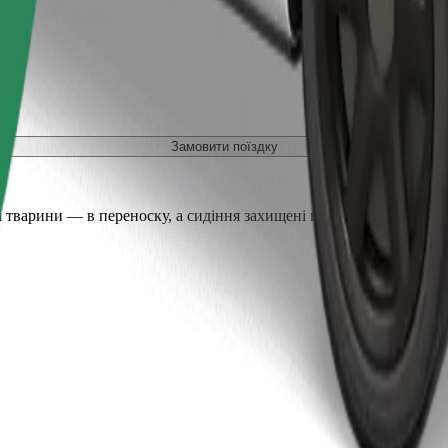
Замовити поїздку
 тварини — в переноску, а сидіння захищені ковдрою або підсти