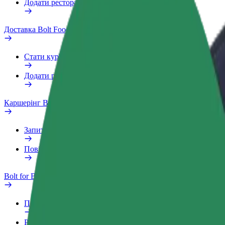
Додати ресторан чи крамницю
Доставка Bolt Food
Стати кур'єром
Додати ресторан чи крамницю
Каршерінг Bolt Drive
Запитання та відповіді
Повідомити про проблему з ТЗ
Bolt for Business
Переваги
Робочий обліковий запис