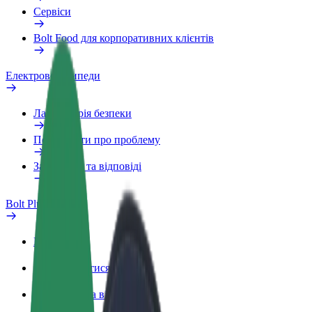
Сервіси
Bolt Food для корпоративних клієнтів
Електровелосипеди
Лабораторія безпеки
Повідомити про проблему
Запитання та відповіді
Bolt Plus
Переваги
Як приєднатися
Запитання та відповіді