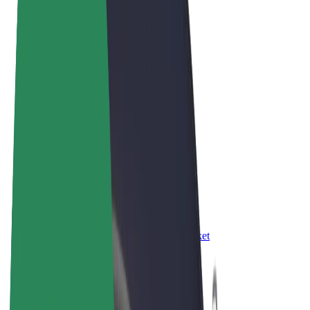
Правила та Умови
Конфіденційність
Файли ку́кі
© 2026 Bolt Technology OÜ
Сервіси
Поїздки
Електросамокати
Доставка продуктів Bolt Market
Доставка Bolt Food
Каршерінг Bolt Drive
Bolt for Business