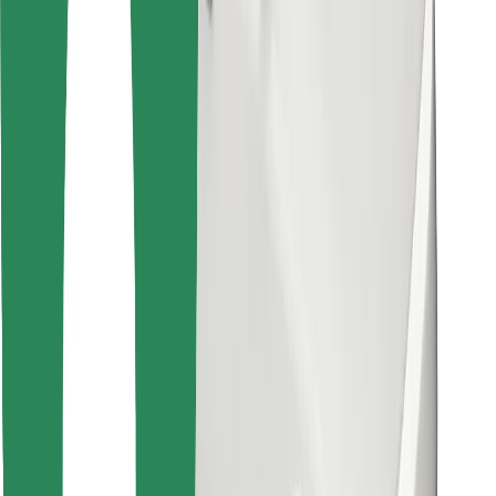
Знайди твою улюблену страву чи їжу!
Завантажити застосунок Bolt Food