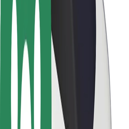
Безпека пасажирів
Безпека водіїв
Безпека електросамокатів
Лабораторія безпеки
Міста
Розташування
Міські рішення
Аеропорти
Зарядні станції Bolt
Підтримка
Для пасажирів
Для водіїв