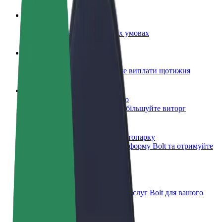
Стати водієм
Заробляйте гроші на власних умовах
Стати кур'єром
Доставляйте їжу та отримуйте виплати щотижня
Додати ресторан чи крамницю
Залучайте більше клієнтів та збільшуйте виторг
Зареєструватися як власник автопарку
Додайте Ваш автопарк на платформу Bolt та отримуйте
більше доходів
Bolt for Business
Масштабування продуктів та послуг Bolt для вашого
бізнесу