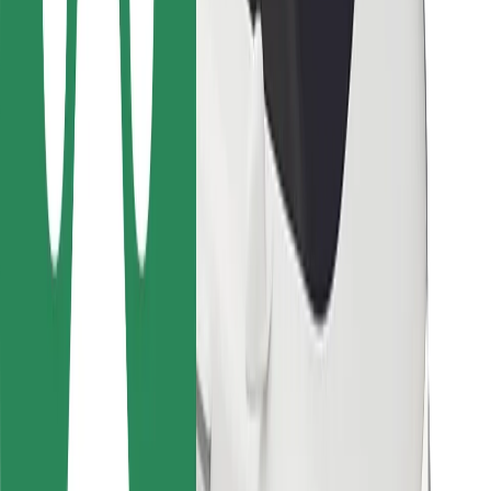
Для кур'єрів
Доставка Bolt Food
Для власників автопарків
Для ресторанів
Bolt for Business
Інше
Постачальникам
Правила та Умови
Файли ку́кі
Безпека
Замовляй поїздку за лічені хвилини!
Завантажити застосунок Bolt