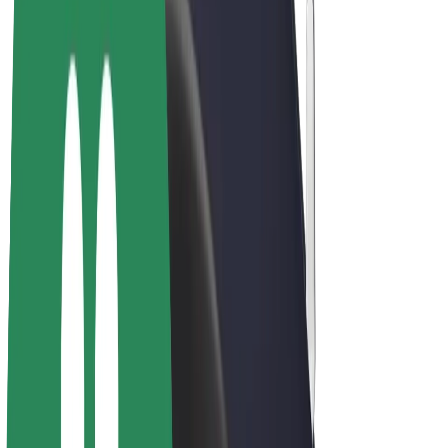
Електровелосипеди
Bolt Plus
Заробляйте з Bolt
Водієм
Заробіток водія
Кур'єром
Заробіток курʼєра
Партнери Bolt Food
Автопаркам
Франшиза
Компанія
Кар'єра