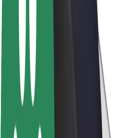
Про компанію Bolt
Сталий розвиток у Bolt
Проєкт Нуль
Блог
Пресцентр
Правила використання бренду
Місія
Зв’язки з інвесторами
Керівництво
Бренд
Медіа
Урбаністичний фонд
Безпека