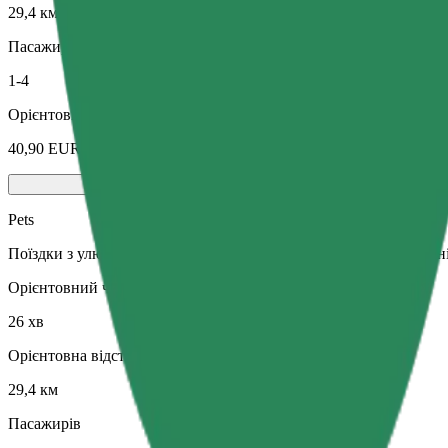
29,4 км
Пасажирів
1-4
Орієнтовна вартість
40,90 EUR
Pets
Поїздки з улюбленцем. Собаки мають бути в наморднику, дрібні
Орієнтовний час поїздки
26 хв
Орієнтовна відстань
29,4 км
Пасажирів