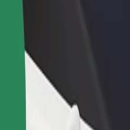
ти ресторан чи
Зареєструватися як власник автопарку
мницю
Додайте Ваш автопарк на платформу Bol
чайте більше клієнтів та
та отримуйте більше доходів
ьшуйте виторг
sakohvik
"? Ознайомся з нашими сервісами та знайди ідеальний спосіб пере
Завантажити застосунок