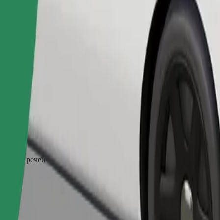
Замовити поїздку
ерігання речей