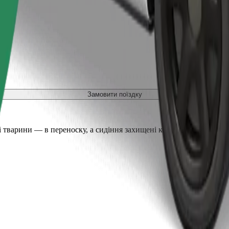
Замовити поїздку
 тварини — в переноску, а сидіння захищені ковдрою або підсти