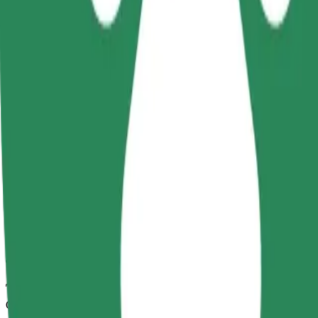
Надійні поїздки на повсякденних авто середнього класу.
Орієнтовний час поїздки
26 хв
Орієнтовна відстань
29,4 км
Пасажирів
1-4
Орієнтовна вартість
31,70 EUR
Дитяче крісло
Дитяче крісло з ременями безпеки для дітей віком 2–6 років (пр
Орієнтовний час поїздки