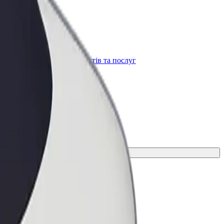
Bolt for Business
t
Масштабування продуктів та послуг
Bolt для вашого бізнесу
сування для своєї поїздки.