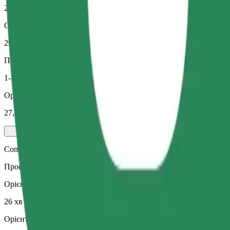
26 хв
Орієнтовна відстань
29,4 км
Пасажирів
1-3
Орієнтовна вартість
27,40 EUR
Comfort
Просторі поїздки з більшим простором для ніг та місцем для зб
Орієнтовний час поїздки
26 хв
Орієнтовна відстань