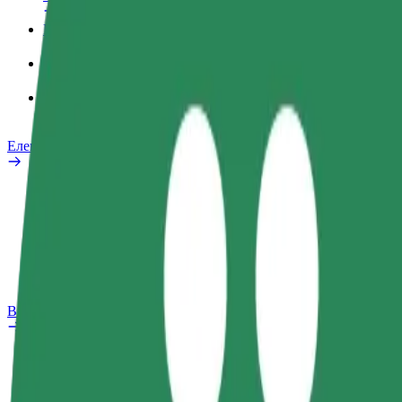
Робочий обліковий запис
Сервіси
Bolt Food для корпоративних клієнтів
Електровелосипеди
Лабораторія безпеки
Повідомити про проблему
Запитання та відповіді
Bolt Plus
Переваги
Як приєднатися