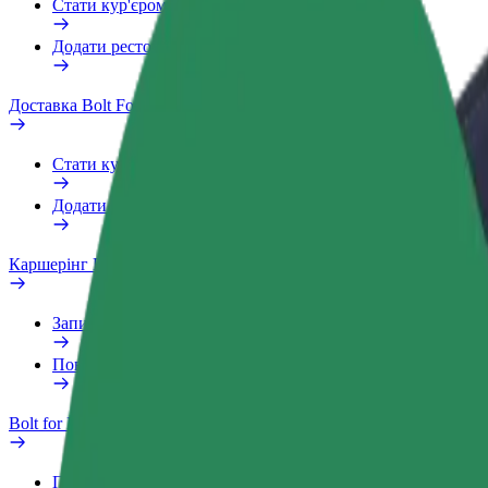
Стати кур'єром
Додати ресторан чи крамницю
Доставка Bolt Food
Стати кур'єром
Додати ресторан чи крамницю
Каршерінг Bolt Drive
Запитання та відповіді
Повідомити про проблему з ТЗ
Bolt for Business
Переваги