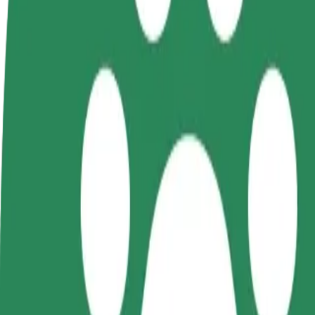
Запитання та відповіді
Стати водієм
Стати кур'єром
Дода
Заробляйте гроші на
Доставляйте їжу та отримуйте
кра
власних умовах
виплати щотижня
Залу
збіл
Як дістатися за маршрутом Virma Pubi – Tapa Pit
Хочеш дістатися за маршрутом "Virma Pubi" – "Tapa Pitsakohvik
Від
Virma Pubi
До
Tapa Pitsakohvik
Зручність та комфорт — всього у декілька кліків!
Bolt