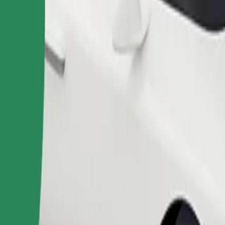
Замовити поїздку
иблизно 10–30 кг). Уточни у водія точні обмеження за віком, ваг