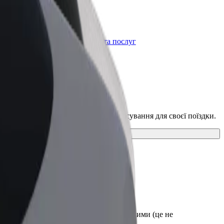
Bolt for Business
t
Масштабування продуктів та послуг
Bolt для вашого бізнесу
ами та знайди ідеальний спосіб пересування для своєї поїздки.
я до посадки. Візки мають бути складеними (це не