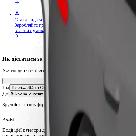
Стати водієм
Стати кур'єром
Дода
Заробляйте гроші на
Доставляйте їжу та отримуйте
кра
власних умовах
виплати щотижня
Залу
збіл
Як дістатися за маршрутом Biserica Sfânta Cruce
Хочеш дістатися за маршрутом "Biserica Sfânta Cruce" – "Bukov
Від
Biserica Sfânta Cruce
До
Bukovina Museum. Ethnographic Department
Зручність та комфорт — всього у декілька кліків!
Assist
Водії цієї категорії допомагають людям похилого віку та з ос
спеціалізована служба для візків).