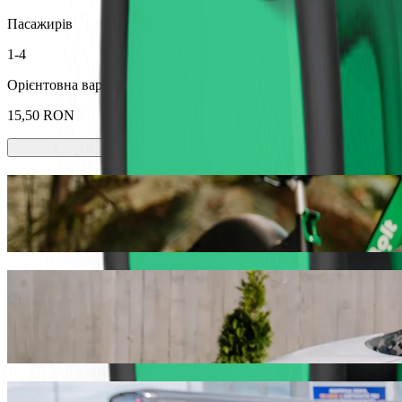
Пасажирів
1-4
Орієнтовна вартість
15,50 RON
Самокати або електровелосипеди?
Подорожуй містом Сучава, використовуючи самокати або елек
Завантажити Bolt
Діставайся від Biserica Sfânta Cruce д
Ми рекомендуємо викликати авто з водієм Bolt, якщо ти хочеш д
13,90 RON RON. Який би не був привід, ми знайдемо для тебе і
Завантажити Bolt
Послуги Bolt, щоб дістатися від Biseric