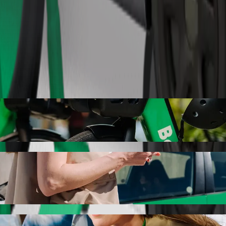
Замовити поїздку
тровелосипеди
о Bukovina Museum. Ethnographic Departme
оступно дістатися до Bukovina Museum. Ethnographic Department.
деальний транспортний засіб.
a Sfânta Cruce до Bukovina Museum. Ethno