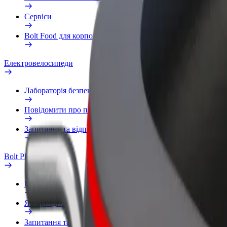
Сервіси
Bolt Food для корпоративних клієнтів
Електровелосипеди
Лабораторія безпеки
Повідомити про проблему
Запитання та відповіді
Bolt Plus
Переваги
Як приєднатися
Запитання та відповіді