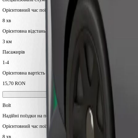
Орієнтовний час поїздки
8 хв
Орієнтовна відстань
3 км
Пасажирів
1-4
Орієнтовна вартість
15,70 RON
Bolt
Надійні поїздки на повсякденних авто середнього класу.
Орієнтовний час поїздки
8 хв