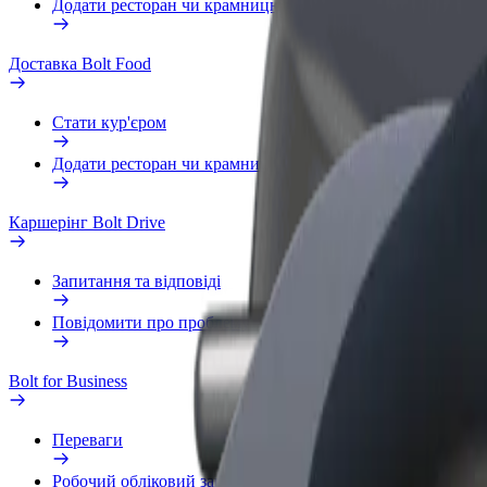
Додати ресторан чи крамницю
Доставка Bolt Food
Стати кур'єром
Додати ресторан чи крамницю
Каршерінг Bolt Drive
Запитання та відповіді
Повідомити про проблему з ТЗ
Bolt for Business
Переваги
Робочий обліковий запис