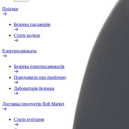
Поїздки
Безпека пасажирів
Стати водієм
Електросамокати
Безпека електросамокатів
Повідомити про проблему
Лабораторія безпеки
Доставка продуктів Bolt Market
Стати кур'єром