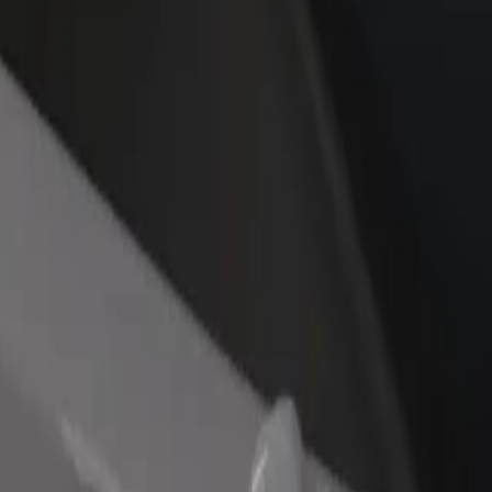
ти ресторан чи
Зареєструватися як власник автопарку
мницю
Додайте Ваш автопарк на платформу Bol
чайте більше клієнтів та
та отримуйте більше доходів
ьшуйте виторг
 – Bukovina Museum. Ethnographic Department
ina Museum. Ethnographic Department"? Ознайомся з нашими сервіс
Завантажити застосунок
обливими потребами. Якщо маєш особливі побажання, повідом воді