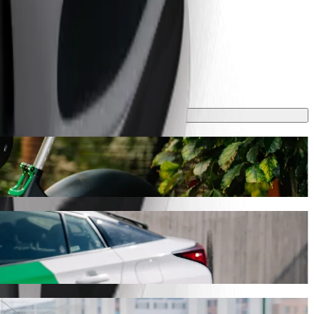
nt, викликавши авто в Bolt
 З Bolt ця поїздка займе близько 8 хв і коштуватиме приблизно
graphic Department