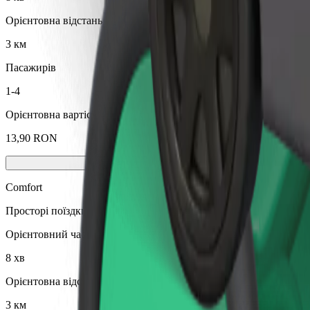
Орієнтовна відстань
3 км
Пасажирів
1-4
Орієнтовна вартість
13,90 RON
Comfort
Просторі поїздки з більшим простором для ніг та місцем для зб
Орієнтовний час поїздки
8 хв
Орієнтовна відстань
3 км