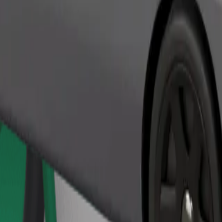
Замовити поїздку
ерігання речей